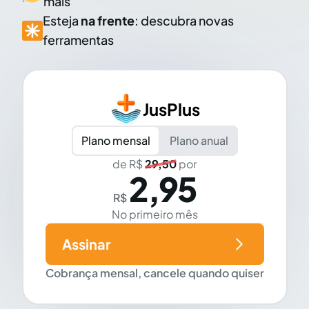
mais
Esteja
na frente
: descubra novas
ferramentas
JusPlus
Plano mensal
Plano anual
de R$
29,50
por
2,95
R$
No primeiro mês
Assinar
Cobrança mensal, cancele quando quiser