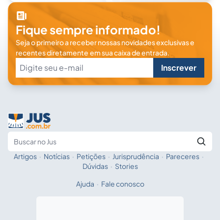
Fique sempre informado!
Seja o primeiro a receber nossas novidades exclusivas e
recentes diretamente em sua caixa de entrada.
Inscrever
Artigos
·
Notícias
·
Petições
·
Jurisprudência
·
Pareceres
·
Fale com a IA
Buscar no Jus
Dúvidas
·
Stories
Ajuda
·
Fale conosco