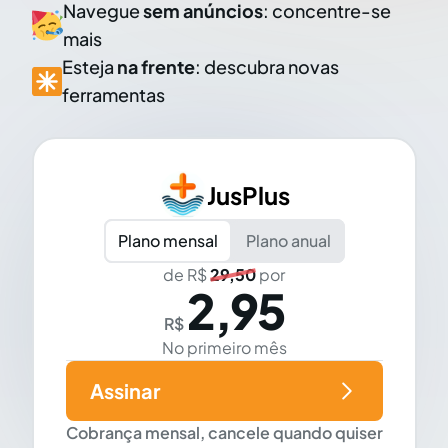
Navegue
sem anúncios
: concentre-se
mais
Esteja
na frente
: descubra novas
ferramentas
JusPlus
Plano mensal
Plano anual
de R$
29,50
por
2,95
R$
No primeiro mês
Assinar
Cobrança mensal, cancele quando quiser