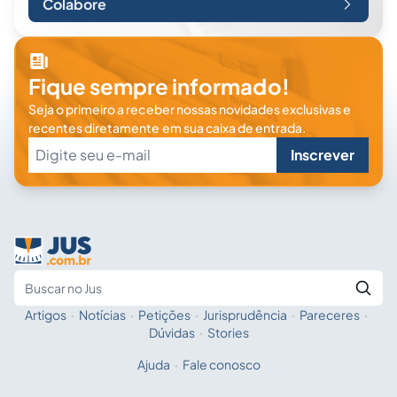
Colabore
Fique sempre informado!
Seja o primeiro a receber nossas novidades exclusivas e
recentes diretamente em sua caixa de entrada.
Inscrever
Artigos
·
Notícias
·
Petições
·
Jurisprudência
·
Pareceres
·
Fale com a IA
Buscar no Jus
Dúvidas
·
Stories
Ajuda
·
Fale conosco