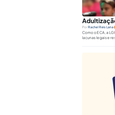
Adultizaçã
Por
Rachel Reis Lana
Como o ECA, a LGPD
lacunas legais e r