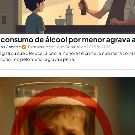
: consumo de álcool por menor agrava 
tos Cabette
Destacado em 12 de Outubro de 2025 às 22:15
registrou que oferecer álcool a menores é crime, e não mera con
o consumo pelo menor agrava a pena.