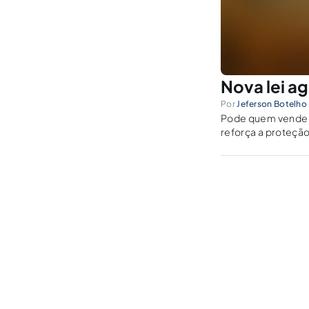
Nova lei a
Por
Jeferson Botelho 
Pode quem vende b
reforça a proteção