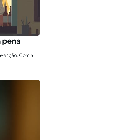
a pena
travenção. Com a