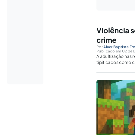
Violência se
crime
Por
Aluer Baptista Fre
Publicado em 02 de 
A adultização nas r
tipificados como c
infantojuvenil em