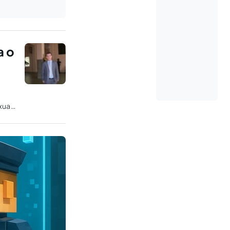
a o
xual