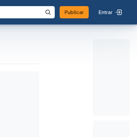
Publicar
Entrar
 IA
Buscar no Jus