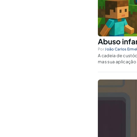
Abuso infan
Por
João Carlos Erme
A cadeia de custód
mas sua aplicação 
probatórios sem vi