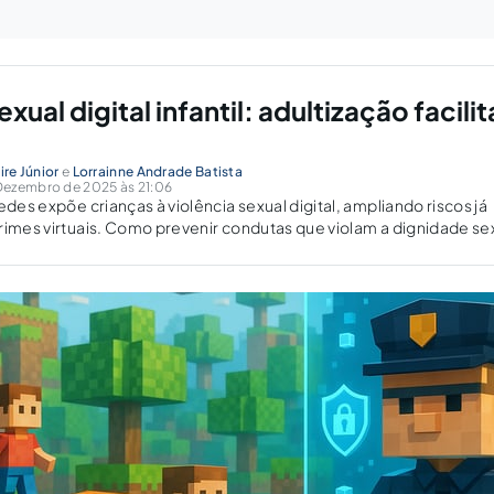
xual digital infantil: adultização facilit
ire Júnior
e
Lorrainne Andrade Batista
Dezembro de 2025 às 21:06
edes expõe crianças à violência sexual digital, ampliando riscos já
rimes virtuais. Como prevenir condutas que violam a dignidade se
 ambiente tecnológico?