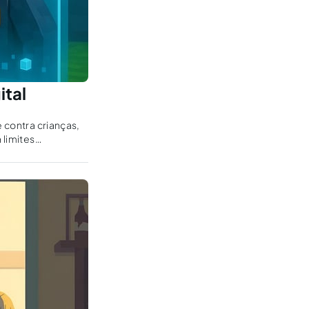
ital
e contra crianças,
 limites