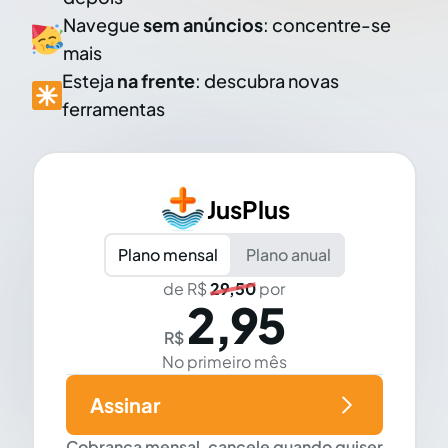
Navegue
sem anúncios
: concentre-se
mais
Esteja
na frente
: descubra novas
ferramentas
JusPlus
Plano mensal
Plano anual
de R$
29,50
por
2,95
R$
No primeiro mês
Assinar
Cobrança mensal, cancele quando quiser