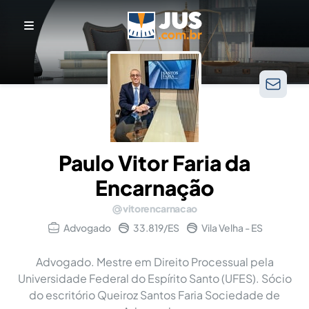
Paulo Vitor Faria da
Encarnação
vitorencarnacao
Advogado
33.819/ES
Vila Velha - ES
Advogado. Mestre em Direito Processual pela
Universidade Federal do Espírito Santo (UFES). Sócio
do escritório Queiroz Santos Faria Sociedade de