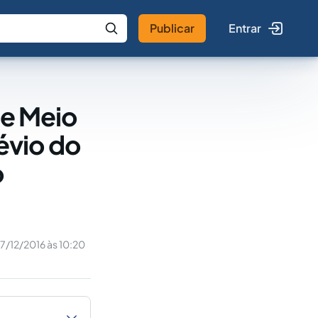
Publicar
Entrar
 IA
Buscar no Jus
de Meio
évio do
o
7/12/2016 às 10:20