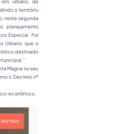
lo em urbano, de
indo o território
o, nesta segunda
o planejamento
ico Especial. Foi
to Urbano, que o
ístico destinado
 municipal.”
rta Magna no seu
omo o Decreto nº
ógico-econômico.
Leia mais