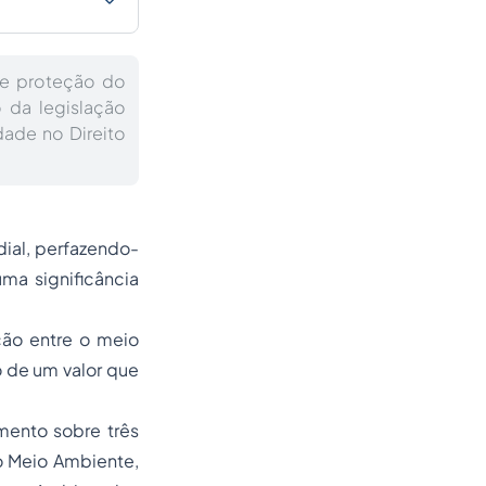
de proteção do
 da legislação
dade no Direito
ial, perfazendo-
uma significância
ção entre o meio
o de um valor que
mento sobre três
do Meio Ambiente,