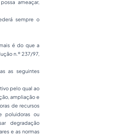
 possa ameaçar,
cederá sempre o
 mais é do que a
ução n.º 237/97,
das as seguintes
ivo pelo qual ao
ação, ampliação e
oras de recursos
e poluidoras ou
sar degradação
ares e as normas