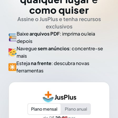
como quiser
Assine o JusPlus e tenha recursos
exclusivos
Baixe
arquivos PDF
: imprima ou leia
depois
Navegue
sem anúncios
: concentre-se
mais
Esteja
na frente
: descubra novas
ferramentas
JusPlus
Plano mensal
Plano anual
de R$
29,50
por