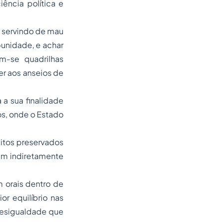
ência política e
 servindo de mau
unidade, e achar
m-se quadrilhas
er aos anseios de
a sua finalidade
os, onde o Estado
itos preservados
am indiretamente
 orais dentro de
or equilíbrio nas
 desigualdade que