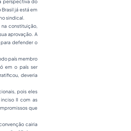
a perspectiva do
 Brasil já está em
mo sindical.
na constituição,
sua aprovação. A
 para defender o
Todo país membro
Só em o país ser
tificou, deveria
onais, pois eles
inciso II com as
compromissos que
convenção cairia