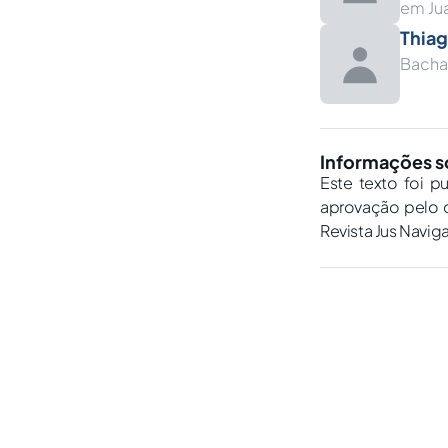
em Ju
Thiag
Bachar
Informações s
Este texto foi p
aprovação pelo c
Revista Jus Navig