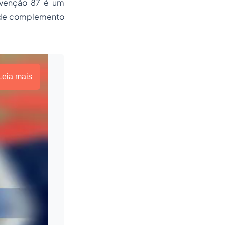
onvenção 87 é um
de de complemento
Leia mais