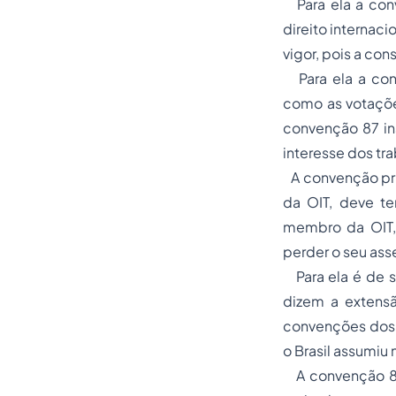
Para ela a conv
direito internaci
vigor, pois a con
Para ela a conv
como as votaçõe
convenção 87 ins
interesse dos tr
A convenção pri
da OIT, deve te
membro da OIT, 
perder o seu ass
Para ela é de s
dizem a extensão
convenções dos 
o Brasil assumiu 
A convenção 87 