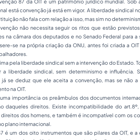
enção 87 da OIT é um patrimônio jurídico mundial. Sob 
onal está convenção já está em vigor. A liberdade sindical no
stituição não fala com relação a isso, mas sim no determinis
enção não necessita seguir os ritos que estão previstos 
s na câmara dos deputados e no Senado Federal para a 
ere-se na própria criação da ONU, antes foi criada a OIT
abalhadores.
ma pela liberdade sindical sem a intervenção do Estado. 
r a liberdade sindical, sem determinismo e influência. 
já se deduz que ele aceita a convenção, mas se não a ra
ento na OIT.
uma importância os preâmbulos dos documentos internaci
 daqueles direitos. Existe incompatibilidade do art.8º, 
direitos dos homens, e também é incompatível com os 
no plano internacional.
é um dos oito instrumentos que são pilares da OIT, e a 