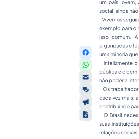
um país jovem, 
social, ainda nã
Vivemos seguido
exemplo para o 
isso comum. A 
organizadas e le
uma minoria que 
Infelizmente o 
pública e o bem 
não poderia interv
Os trabalhadores
cada vez mais, 
contribuindo par
O Brasil necess
suas instituiçõe
relações sociais