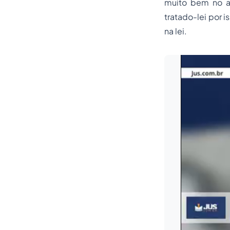
muito bem no ar
tratado-lei por 
na lei.