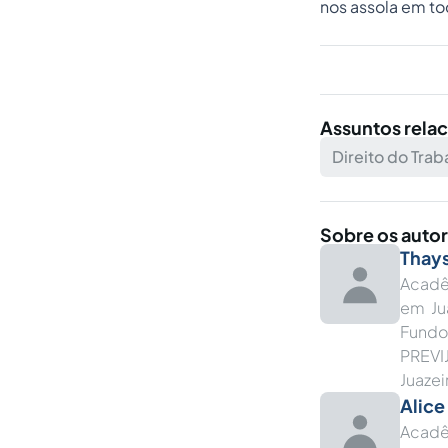
nos assola em to
Assuntos rela
Direito do Trab
Sobre os auto
Thays
Acadê
em Jua
Fundo
PREVI
Juazei
Alice
Acadê