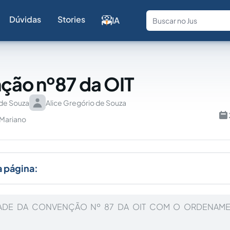
Dúvidas
Stories
IA
Fale com a
ção nº87 da OIT
 de Souza
Alice Gregório de Souza
 Mariano
a página:
DADE DA CONVENÇÃO Nº 87 DA OIT COM O ORDENAME