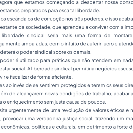
agora que estamos começando a despertar nossa consci
o estamos preparados para essa tal liberdade.
s escândalos de corrupção nos três poderes, e isso acaba
restante da sociedade, que aprendeu a conviver com a imp
liberdade sindical seria mais uma forma de montare
galmente amparadas, com o intuito de auferir lucro e atend
deterá o poder sindical sobre os demais.
poder é utilizado para práticas que não atendem em nada 
estar social. A liberdade sindical permitiria negócios escus
ir e fiscalizar de forma eficiente.
 ao invés de se sentirem protegidos e terem os seus dire
além de alcançarem novas condições de trabalho, acabari
a o enriquecimento sem justa causa de poucos.
ita urgentemente de uma revolução de valores éticos e m
s, provocar uma verdadeira justiça social, trazendo um mai
, econômicas, políticas e culturais, em detrimento a forte