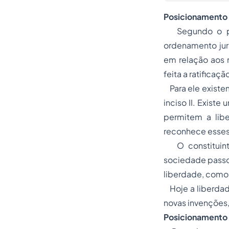
Posicionamento 
Segundo o prof
ordenamento jurí
em relação aos m
feita a ratificaç
Para ele existem
inciso II. Exist
permitem a
lib
reconhece esses 
O constituinte
sociedade passou
liberdade, como
Hoje a liberdade
novas invenções,
Posicionamento 