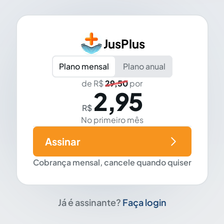
JusPlus
Plano mensal
Plano anual
de R$
29,50
por
2,95
R$
No primeiro mês
Assinar
Cobrança mensal, cancele quando quiser
Já é assinante?
Faça login