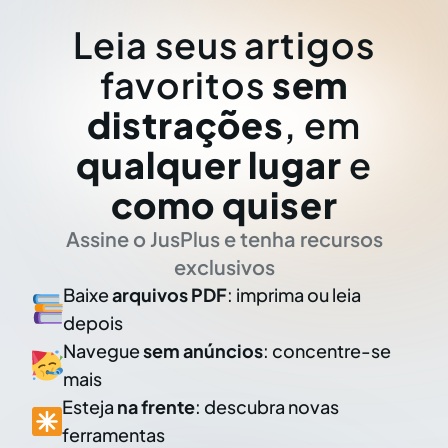
Leia seus artigos
favoritos
sem
distrações
, em
qualquer lugar
e
como quiser
Assine o JusPlus e tenha recursos
exclusivos
Baixe
arquivos PDF
: imprima ou leia
depois
Navegue
sem anúncios
: concentre-se
mais
Esteja
na frente
: descubra novas
ferramentas