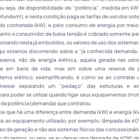
u seja, de disponibilidade de “potência”, medida em kW 
undem!), e nesta condição paga as tarifas de uso dos sis
da contratada (kW), e pelo consumo de energia por mei
quanto o consumidor de baixa tensão é cobrado somente pela
 estando nesta já embutidos, os valores de uso dos sistemas
qui estamos discorrendo sobre a “já conhecida demanda 
eserva, não de energia elétrica, aquela gerada nas usina
se em bens da vida, mas sim sobre uma reserva de 
tema elétrico, exemplificando, é como se ao contrata
tivesse separando um “pedaço” das estruturas e e
para poder se utilizar quando ligar seus equipamentos (mot
ite da potência (demanda) que contratou.
be que há uma diferença entre demanda (kW) e energia (kW
te ao equipamento utilizado, por exemplo, lâmpada de 60W
tes de geração e não aos sistemas físicos das concessionári
o do tempo, ou seja, se eu deixar uma lâmpada de 60W de