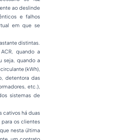
mente ao deslinde
nticos e falhos
tual em que se
stante distintas.
 ACR, quando a
u seja, quando a
circulante (kWh),
o, detentora das
ormadores, etc.),
dos sistemas de
s cativos há duas
para os clientes
que nesta última
nte, um contrato