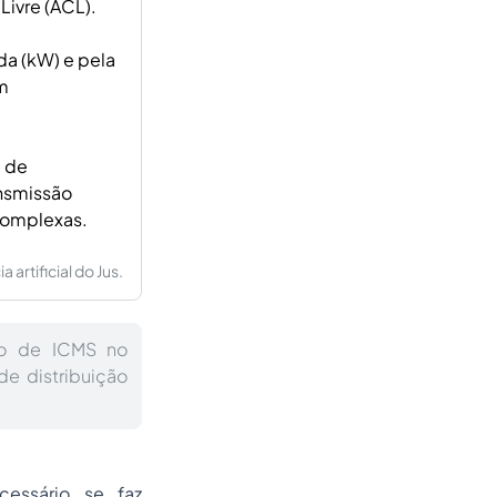
ivre (ACL).
a (kW) e pela
m
a de
ansmissão
 complexas.
artificial do Jus.
ão de ICMS no
de distribuição
essário se faz