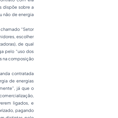
s dispõe sobre a
u não de energia
o chamado “Setor
midores, escolher
zadoras), de qual
ga pelo “uso dos
das na composição
manda contratada
rgia de energias
mente”, já que o
 comercialização,
verem ligados, e
orizado, pagando
m distintas, pelo