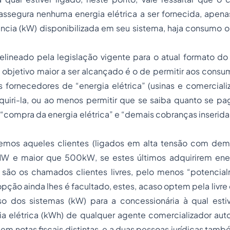
assegura nenhuma energia elétrica a ser fornecida, apena
ncia (kW) disponibilizada em seu sistema, haja consumo o
delineado pela legislação vigente para o atual formato d
o objetivo maior a ser alcançado é o de permitir aos consu
s fornecedores de “energia elétrica” (usinas e comerciali
quiri-la, ou ao menos permitir que se saiba quanto se pa
 “compra da energia elétrica” e “demais cobranças inseri
temos aqueles clientes (ligados em alta tensão com de
W e maior que 500kW, se estes últimos adquirirem ene
e são os chamados clientes livres, pelo menos “potencial
opção ainda lhes é facultado, estes, acaso optem pela livre
o dos sistemas (kW) para a concessionária à qual esti
ia elétrica (kWh) de qualquer agente comercializador aut
m notas fiscais distintas, e a duas pessoas jurídicas també