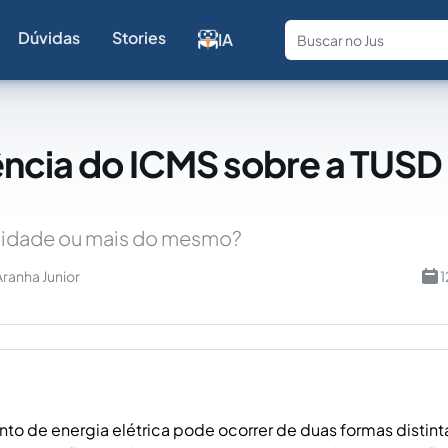
Dúvidas
Stories
IA
Fale com a
ência do ICMS sobre a TUSD 
lidade ou mais do mesmo?
Aranha Junior
1
to de energia elétrica pode ocorrer de duas formas distint