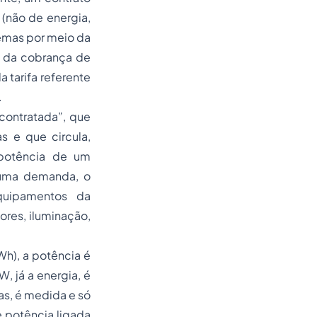
(não de energia,
temas por meio da
o da cobrança de
 tarifa referente
.
contratada”, que
s e que circula,
potência de um
r uma demanda, o
quipamentos da
ores, iluminação,
h), a potência é
, já a energia, é
as, é medida e só
 potência ligada