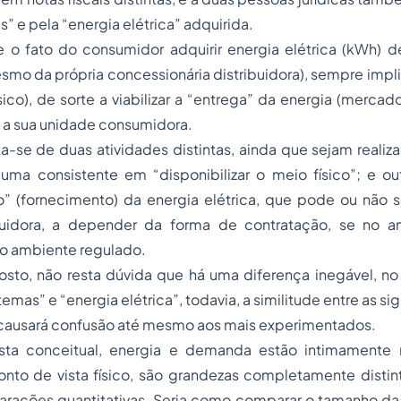
” e pela “energia elétrica” adquirida.
 o fato do consumidor adquirir energia elétrica (kWh) 
smo da própria concessionária distribuidora), sempre impl
sico), de sorte a viabilizar a “entrega” da energia (mercado
 a sua unidade consumidora.
a-se de duas atividades distintas, ainda que sejam reali
 uma consistente em “disponibilizar o meio físico”; e ou
” (fornecimento) da energia elétrica, que pode ou não se
buidora, a depender da forma de contratação, se no am
no ambiente regulado.
sto, não resta dúvida que há uma diferença inegável, no 
temas” e “energia elétrica”, todavia, a similitude entre as si
 causará confusão até mesmo aos mais experimentados.
sta conceitual, energia e demanda estão intimamente r
onto de vista físico, são grandezas completamente distin
rações quantitativas. Seria como comparar o tamanho 