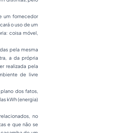
de um fornecedor
icará o uso de um
ria: coisa móvel,
zadas pela mesma
tra, a da própria
r realizada pela
biente de livre
plano dos fatos,
glas kWh (energia)
elacionados, no
tas e que não se
da caçamba de um