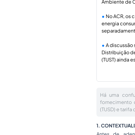
Ambiente de C
No ACR, os 
energia consu
separadamente
A discussão 
Distribuição d
(TUST) ainda e
Há uma confu
fornecimento d
(TUSD) e tarifa
1. CONTEXTUAL
Antes de adent