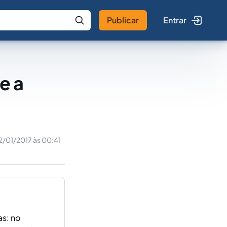
Publicar
Entrar
 IA
Buscar no Jus
e a
2/01/2017 às 00:41
as: no