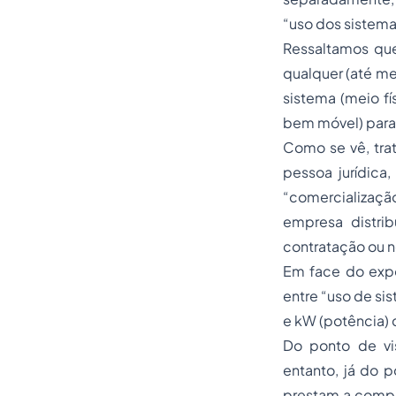
“uso dos sistemas
Ressaltamos que
qualquer (até me
sistema (meio fí
bem móvel) para
Como se vê, trat
pessoa jurídica,
“comercialização
empresa distri
contratação ou 
Em face do expo
entre “uso de sis
e kW (potência)
Do ponto de vi
entanto, já do p
prestam a compa