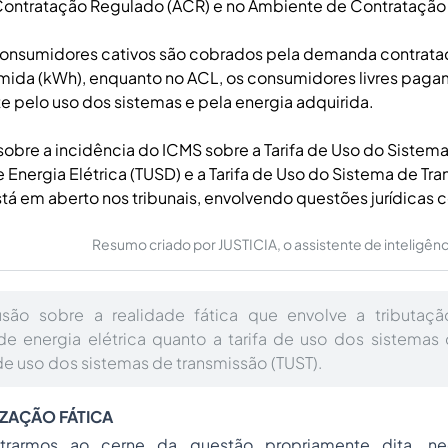
ontratação Regulado (ACR) e no Ambiente de Contratação L
consumidores cativos são cobrados pela demanda contratad
mida (kWh), enquanto no ACL, os consumidores livres paga
 pelo uso dos sistemas e pela energia adquirida.
sobre a incidência do ICMS sobre a Tarifa de Uso do Sistem
e Energia Elétrica (TUSD) e a Tarifa de Uso do Sistema de Tr
stá em aberto nos tribunais, envolvendo questões jurídicas
Resumo criado por JUSTICIA, o assistente de inteligência 
são sobre a realidade fática que envolve a tributaç
e energia elétrica quanto a tarifa de uso dos sistemas 
 de uso dos sistemas de transmissão (TUST).
IZAÇÃO FÁTICA
rarmos ao cerne da questão propriamente dita, nec