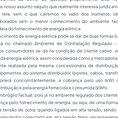
s nosso assunto naquilo que realmente interessa juridica
tela, sem o que cairemos no vazio dos inúmeros, idê
aborados sem o menor conhecimento do ambiente fac
eia do fornecimento de energia elétrica.
ecimento de energia elétrica pode se dar de duas formas ba
 dá no chamado Ambiente de Contratação Regulado –
os consumidores se dá na condição de cliente cativo, o
da energia elétrica, assim considerada como a mercadoria 
nte realizada pela mesma concessionária de distribuiçã
ipamentos do sistema distribuidor (postes, cabos, transf
correrá concomitantemente, a cobrança pelo uso (kW) 
stribuição e pela energia fornecida e consumida (kWh).
bróglio factual, pois já no ambiente regulado dos cliente
nça pelo fornecimento de energia, ou seja, de uma forma 
a tensão de outra, quando ligados em alta tensão, sendo 
onsumidor conectado em alta tensão firma, necessariame