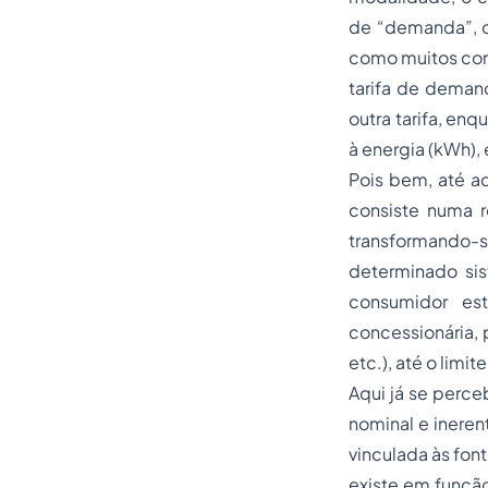
de “demanda”, o
como muitos conf
tarifa de deman
outra tarifa, en
à energia (kWh),
Pois bem, até a
consiste numa r
transformando-
determinado sis
consumidor es
concessionária, 
etc.), até o lim
Aqui já se perce
nominal e ineren
vinculada às fon
existe em funçã