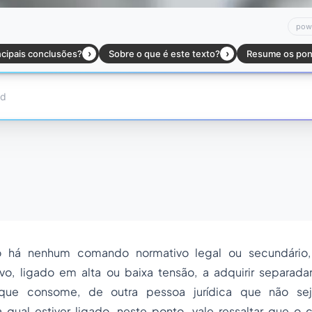
o há nenhum comando normativo legal ou secundário
vo, ligado em alta ou baixa tensão, a adquirir separad
 que consome, de outra pessoa jurídica que não se
 qual estiver ligado, neste ponto, vale ressaltar que o 