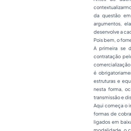
contextualizarmo
da questão em 
argumentos, el
desenvolve a cad
Pois bem, o forn
A primeira se
contratação pel
comercialização 
é obrigatoriame
estruturas e equ
nesta forma, o
transmissão e di
Aqui começa o im
formas de cobra
ligados em baix
modalidade, o c