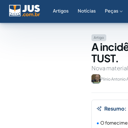
Artigos
Notícias
Peças
Artigo
A incid
TUST.
Nova materia
Plinio Antonio 
Resumo:
O fornecimen