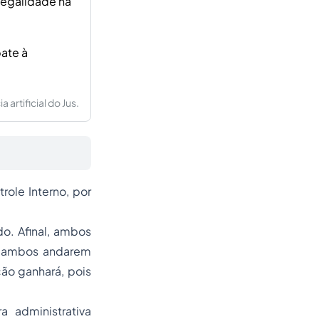
 legalidade na
ate à
artificial do Jus.
role Interno, por
do. Afinal, ambos
se ambos andarem
ão ganhará, pois
a administrativa