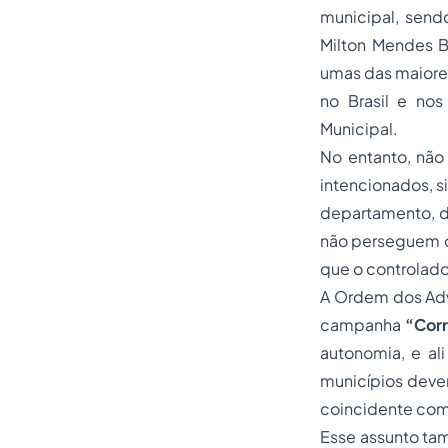
municipal, send
Milton Mendes Bo
umas das maiores
no Brasil e nos
Municipal.
No entanto, não
intencionados, s
departamento, d
não perseguem o
que o controlado
A
Ordem dos Adv
campanha
“
Cor
autonomia, e ali
municípios devem
coincidente com
Esse assunto ta