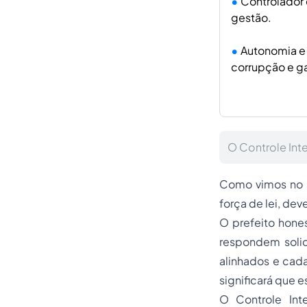
Controlador 
gestão.
Autonomia e 
corrupção e ga
O Controle Int
Como vimos no ar
força de lei, de
O prefeito hones
respondem solid
alinhados e cad
significará que 
O Controle Inte