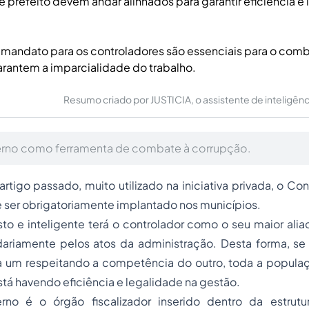
e prefeito devem andar alinhados para garantir eficiência e
mandato para os controladores são essenciais para o comb
rantem a imparcialidade do trabalho.
Resumo criado por JUSTICIA, o assistente de inteligência 
erno como ferramenta de combate à corrupção.
tigo passado, muito utilizado na iniciativa privada, o Cont
ve ser obrigatoriamente implantado nos municípios.
to e inteligente terá o controlador como o seu maior alia
ariamente pelos atos da administração. Desta forma, 
a um respeitando a competência do outro, toda a populaç
está havendo eficiência e legalidade na gestão.
rno é o órgão fiscalizador inserido dentro da estrutur