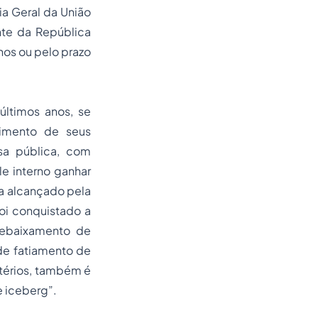
ia Geral da União
nte da República
nos ou pelo prazo
últimos anos, se
himento de seus
sa pública, com
le interno ganhar
ia alcançado pela
oi conquistado a
rebaixamento de
 de fatiamento de
stérios, também é
e
iceberg
”.