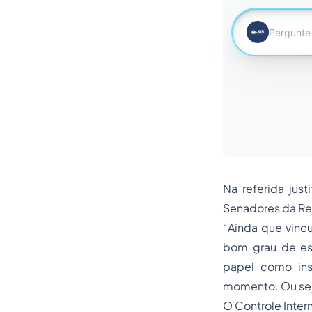
Na referida jus
Senadores da Re
“
Ainda que vincu
bom grau de es
papel como ins
momento. Ou seja
O Controle Inter