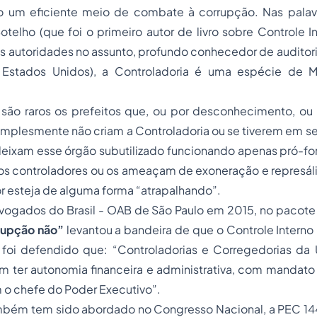
o um eficiente meio de combate à corrupção. Nas palav
telho (que foi o primeiro autor de livro sobre Controle In
 autoridades no assunto, profundo conhecedor de auditori
 Estados Unidos), a Controladoria é uma espécie de Mi
 são raros os prefeitos que, ou por desconhecimento, ou
implesmente não criam a Controladoria ou se tiverem em s
eixam esse órgão subutilizado funcionando apenas pró-fo
s controladores ou os ameaçam de exoneração e represáli
r esteja de alguma forma “atrapalhando”.
ogados do Brasil
- OAB de São Paulo em 2015, no pacote
rupção não
”
levantou a bandeira de que o Controle Interno 
 foi defendido que: “
Controladorias e Corregedorias da 
 ter autonomia financeira e administrativa, com mandato 
 o chefe do Poder Executivo
”.
mbém tem sido abordado no Congresso Nacional, a PEC 144