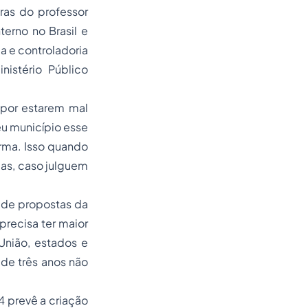
ras do professor
terno no Brasil e
a e controladoria
nistério Público
 por estarem mal
eu município esse
rma. Isso quando
as, caso julguem
 de propostas da
precisa ter maior
União, estados e
de três anos não
 prevê a criação