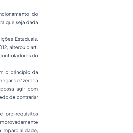
uncionamento do
ara que seja dada
ições Estaduais,
2, alterou o art.
 controladores do
m o princípio da
eçar do “zero” a
 possa agir com
edo de contrariar
 pré-requisitos
 comprovadamente
a imparcialidade,