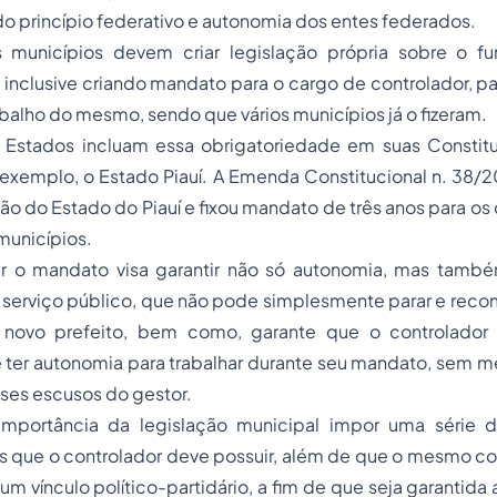
do princípio federativo e autonomia dos entes federados.
s municípios devem criar legislação própria sobre o f
, inclusive criando mandato para o cargo de controlador, p
balho do mesmo, sendo que vários municípios já o fizeram.
 Estados incluam essa obrigatoriedade em suas Constitu
 exemplo, o Estado Piauí. A Emenda Constitucional n. 38/201
ão do Estado do Piauí e fixou mandato de três anos para os
municípios.
er o mandato visa garantir não só autonomia, mas també
serviço público, que não pode simplesmente parar e recom
 novo prefeito, bem como, garante que o controlador
 ter autonomia para trabalhar durante seu mandato, sem m
sses escusos do gestor.
mportância da legislação municipal impor uma série de
is que o controlador deve possuir, além de que o mesmo
m vínculo político-partidário, a fim de que seja garantida 