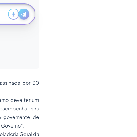
 assinada por 30
erno deve ter um
desempenhar seu
o governante de
e Governo
”.
oladoria Geral da