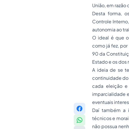
União, em razão 
Desta forma, o
Controle Interno
autonomia ao tra
O ideal é que o
como já fez, por
90 da Constituiç
Estado e os dos 
A ideia de se t
continuidade do 
cada eleição e
imparcialidade e
eventuais intere
Daí também a i
técnicos e mora
não possua nenhu