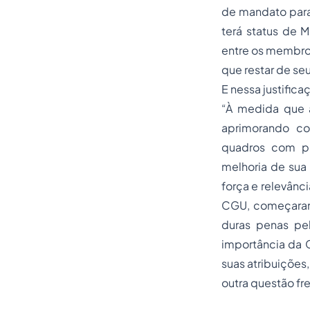
de mandato para 
terá
status
de M
entre os membros
que restar de se
E nessa justifica
“À medida que a
aprimorando co
quadros com pr
melhoria de sua 
força e relevânc
CGU, começaram 
duras
penas
pel
importância da C
suas atribuições
outra questão fr