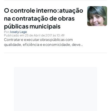
segregação de funções e no controle dos atos
administrativos.
O controle interno:atuação
na contratação de obras
públicas municipais
Por
Josely Lage
Publicado em 25 de Abril de 2017 às 10:49
Contratar e executar obras públicas com
qualidade, eficiência e economicidade, deve
ser não somente uma missão da
administração pública, mas principalmente um
dever face aos princípios que a regem.