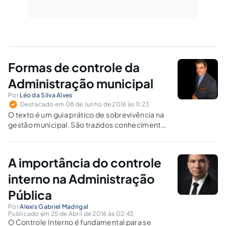
Formas de controle da
Administração municipal
Por
Léo da Silva Alves
Destacado em 08 de Junho de 2016 às 11:23
O texto é um guia prático de sobrevivência na
gestão municipal. São trazidos conhecimentos
fundamentais e medidas geralmente
negligenciadas pelos prefeitos para blindar a
Administração de irregularidades sujeitas a
A importância do controle
controle.
interno na Administração
Pública
Por
Alexis Gabriel Madrigal
Publicado em 25 de Abril de 2016 às 02:43
O Controle Interno é fundamental para se