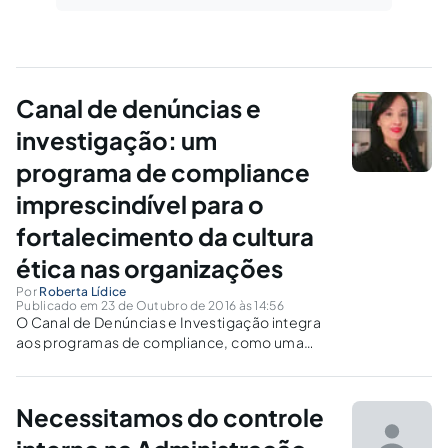
Canal de denúncias e
investigação: um
programa de compliance
imprescindível para o
fortalecimento da cultura
ética nas organizações
Por
Roberta Lídice
Publicado em 23 de Outubro de 2016 às 14:56
O Canal de Denúncias e Investigação integra
aos programas de compliance, como uma
ferramenta estratégica de inteligência
empresarial preventiva, a qual busca a
consolidação e fortalecimento da cultura ética
Necessitamos do controle
nas organizações.