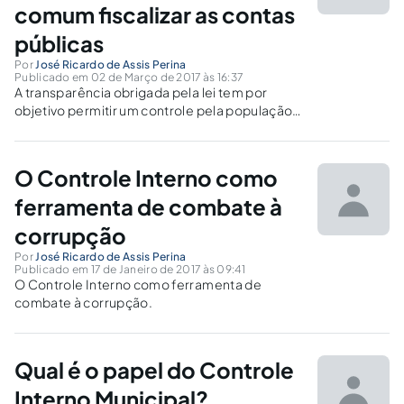
comum fiscalizar as contas
públicas
Por
José Ricardo de Assis Perina
Publicado em 02 de Março de 2017 às 16:37
A transparência obrigada pela lei tem por
objetivo permitir um controle pela população
mais efetivo, partindo do pressuposto de que,
conhecendo a situação das contas públicas, o
cidadão comum terá muito mais condições de
O Controle Interno como
cobrar, exigir e fiscalizar.
ferramenta de combate à
corrupção
Por
José Ricardo de Assis Perina
Publicado em 17 de Janeiro de 2017 às 09:41
O Controle Interno como ferramenta de
combate à corrupção.
Qual é o papel do Controle
Interno Municipal?