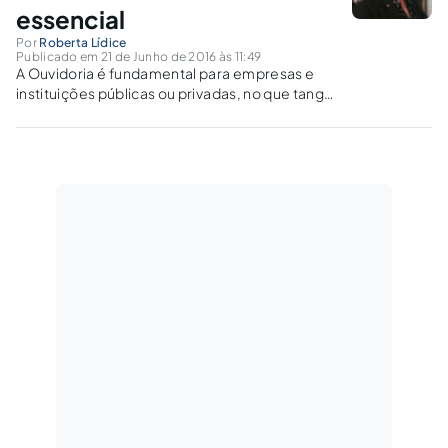
essencial
Por
Roberta Lídice
Publicado em 21 de Junho de 2016 às 11:49
A Ouvidoria é fundamental para empresas e
instituições públicas ou privadas, no que tange
a busca pela excelência no atendimento e
serviços prestados aos
cidadãos/consumidores e dentre suas
relevantes funções, tem como meta a
implementação de melhorias.