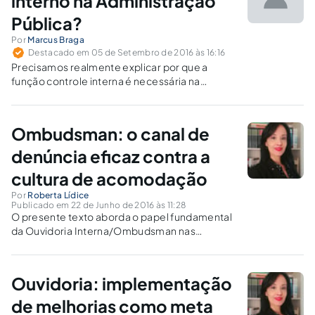
interno na Administração
Pública?
Por
Marcus Braga
Destacado em 05 de Setembro de 2016 às 16:16
Precisamos realmente explicar por que a
função controle interna é necessária na
gestão pública, para além de sua positivação
no texto constitucional.
Ombudsman: o canal de
denúncia eficaz contra a
cultura de acomodação
Por
Roberta Lídice
Publicado em 22 de Junho de 2016 às 11:28
O presente texto aborda o papel fundamental
da Ouvidoria Interna/Ombudsman nas
instituições públicas ou privadas, como um
canal de denúncia eficaz contra a cultura de
acomodação, em favor do aculturamento
Ouvidoria: implementação
ético organizacional.
de melhorias como meta