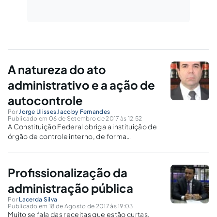
A natureza do ato
administrativo e a ação de
autocontrole
Por
Jorge Ulisses Jacoby Fernandes
Publicado em 06 de Setembro de 2017 às 12:52
A Constituição Federal obriga a instituição de
órgão de controle interno, de forma
imperativa: “Os Poderes Legislativo, Executivo
e Judiciário manterão, de forma integrada,
sistema de controle interno”.
Profissionalização da
administração pública
Por
Lacerda Silva
Publicado em 18 de Agosto de 2017 às 19:03
Muito se fala das receitas que estão curtas.