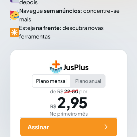
depois
Navegue
sem anúncios
: concentre-se
mais
Esteja
na frente
: descubra novas
ferramentas
JusPlus
Plano mensal
Plano anual
de R$
29,50
por
2,95
R$
No primeiro mês
Assinar