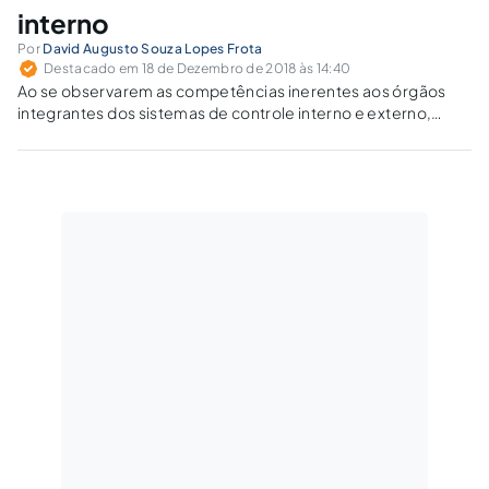
interno
Por
David Augusto Souza Lopes Frota
Destacado em 18 de Dezembro de 2018 às 14:40
Ao se observarem as competências inerentes aos órgãos
integrantes dos sistemas de controle interno e externo,
verifica-se que existe uma área de intersecção essencial a
todos eles: a necessidade de serem órgãos modelos ou
órgãos-parâmetros.