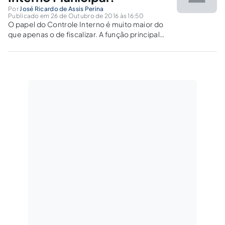
Por
José Ricardo de Assis Perina
Publicado em 26 de Outubro de 2016 às 16:50
O papel do Controle Interno é muito maior do
que apenas o de fiscalizar. A função principal
do Controle é servir como ferramenta de
apoio ao prefeito e de orientar, e somente
após, cobrar e, em último caso, levar ao
conhecimento do Ministério Público.