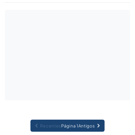
1/08/2013. Mas sabemos realmente o que
significa esse termo? Como ele se aplica à
Administração Pública?
Recentes
Página 1
Antigos