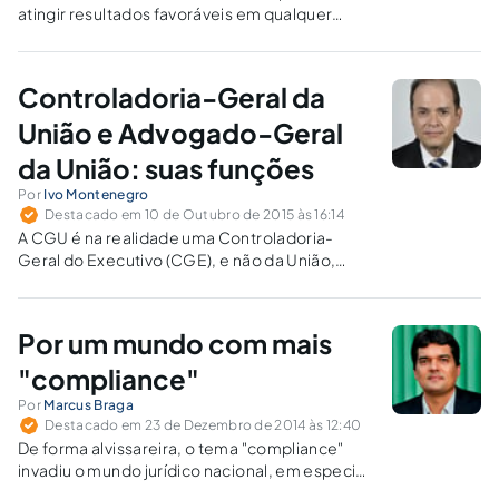
atingir resultados favoráveis em qualquer
organização. Na administração Pública os
mecanismos de controle existentes previnem
o erro, a fraude e o desperdício, trazendo
Controladoria-Geral da
benefícios à sociedade.
União e Advogado-Geral
da União: suas funções
Por
Ivo Montenegro
Destacado em 10 de Outubro de 2015 às 16:14
A CGU é na realidade uma Controladoria-
Geral do Executivo (CGE), e não da União,
como parece ser. E o Advogado-Geral é da
União, e não do Poder Executivo, como
parece ser.
Por um mundo com mais
"compliance"
Por
Marcus Braga
Destacado em 23 de Dezembro de 2014 às 12:40
De forma alvissareira, o tema "compliance"
invadiu o mundo jurídico nacional, em especial
com a promulgação da Lei nº 12.846, de