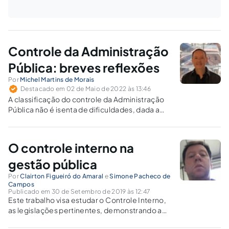
Controle da Administração
Pública: breves reflexões
Por
Michel Martins de Morais
Destacado em 02 de Maio de 2022 às 13:46
A classificação do controle da Administração
Pública não é isenta de dificuldades, dada a
inegável complexidade de que se reveste a
matéria. É possível, no entanto, aprofundar o
estudo do tema a partir das diretrizes
O controle interno na
apresentadas no presente ensaio.
gestão pública
Por
Clairton Figueiró do Amaral
e
Simone Pacheco de
Campos
Publicado em 30 de Setembro de 2019 às 12:47
Este trabalho visa estudar o Controle Interno,
as legislações pertinentes, demonstrando a
sua importância como ferramenta de auxílio ao