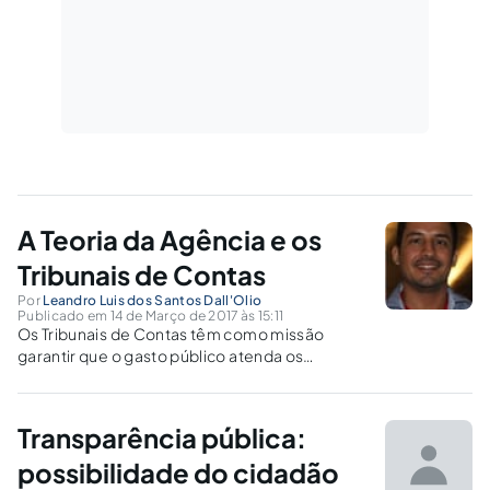
A Teoria da Agência e os
Tribunais de Contas
Por
Leandro Luis dos Santos Dall'Olio
Publicado em 14 de Março de 2017 às 15:11
Os Tribunais de Contas têm como missão
garantir que o gasto público atenda os
interesses da sociedade, garantindo que as
políticas públicas impactem, positivamente, a
vida do cidadão.
Transparência pública:
possibilidade do cidadão