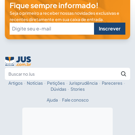
Fique sempre informado!
Seja o primeiro a receber nossas novidades exclusivas e
recentes diretamente em sua caixa de entrada.
Inscrever
Artigos
·
Notícias
·
Petições
·
Jurisprudência
·
Pareceres
·
Fale com a IA
Buscar no Jus
Dúvidas
·
Stories
Ajuda
·
Fale conosco