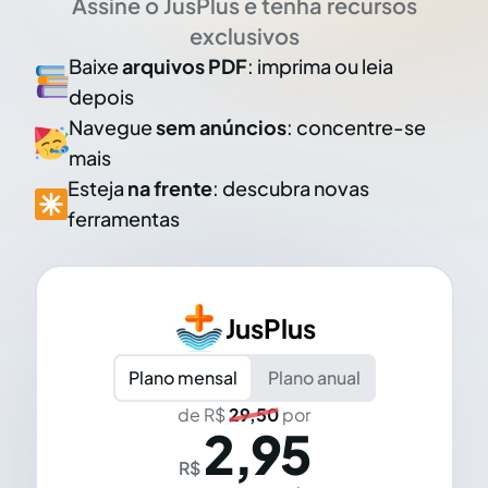
Assine o JusPlus e tenha recursos
exclusivos
Baixe
arquivos PDF
: imprima ou leia
depois
Navegue
sem anúncios
: concentre-se
mais
Esteja
na frente
: descubra novas
ferramentas
JusPlus
Plano mensal
Plano anual
de R$
29,50
por
2,95
R$