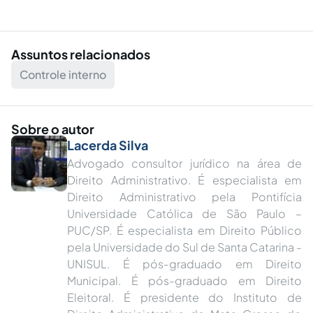
Assuntos relacionados
Controle interno
Sobre o autor
Lacerda Silva
Advogado consultor jurídico na área de
Direito Administrativo. É especialista em
Direito Administrativo pela Pontifícia
Universidade Católica de São Paulo –
PUC/SP. É especialista em Direito Público
pela Universidade do Sul de Santa Catarina -
UNISUL. É pós-graduado em Direito
Municipal. É pós-graduado em Direito
Eleitoral. É presidente do Instituto de