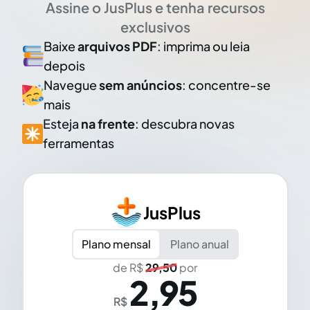
Assine o JusPlus e tenha recursos
exclusivos
Baixe
arquivos PDF
: imprima ou leia
depois
Navegue
sem anúncios
: concentre-se
mais
Esteja
na frente
: descubra novas
ferramentas
JusPlus
Plano mensal
Plano anual
de R$
29,50
por
2,95
R$