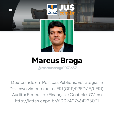
Marcus Braga
marcusbraga1031637
Doutorando em Políticas Públicas, Estratégias e
Desenvolvimento pela UFRJ (GPP/PPED/IE/UFRJ).
Auditor Federal de Finanças e Controle. CV em
http://lattes.cnpq.br/6009407664228031