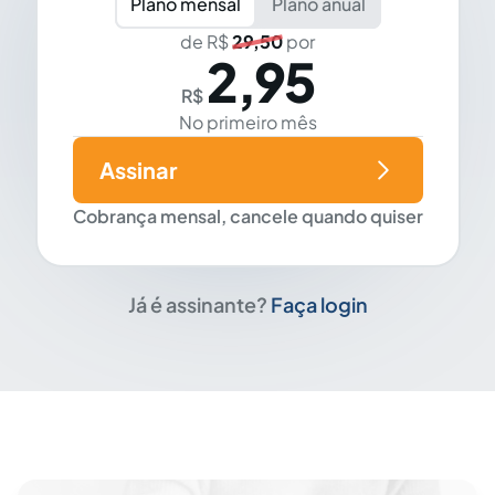
Plano mensal
Plano anual
de R$
29,50
por
2,95
R$
No primeiro mês
Assinar
Cobrança mensal, cancele quando quiser
Já é assinante?
Faça login