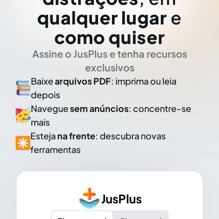
qualquer lugar
e
como quiser
Assine o JusPlus e tenha recursos
exclusivos
Baixe
arquivos PDF
: imprima ou leia
depois
Navegue
sem anúncios
: concentre-se
mais
Esteja
na frente
: descubra novas
ferramentas
JusPlus