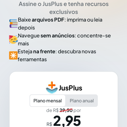
Assine o JusPlus e tenha recursos
exclusivos
Baixe
arquivos PDF
: imprima ou leia
depois
Navegue
sem anúncios
: concentre-se
mais
Esteja
na frente
: descubra novas
ferramentas
JusPlus
Plano mensal
Plano anual
de R$
29,50
por
2,95
R$