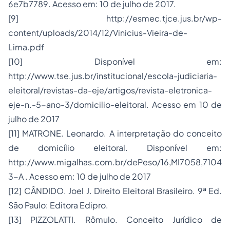
6e7b7789
. Acesso em: 10 de julho de 2017.
[9]
http://esmec.tjce.jus.br/wp-
content/uploads/2014/12/Vinicius-Vieira-de-
Lima.pdf
[10]
Disponível em:
http://www.tse.jus.br/institucional/escola-judiciaria-
eleitoral/revistas-da-eje/artigos/revista-eletronica-
eje-n.-5-ano-3/domicilio-eleitoral
. Acesso em 10 de
julho de 2017
[11]
MATRONE. Leonardo. A interpretação do conceito
de domicílio eleitoral. Disponível em:
http://www.migalhas.com.br/dePeso/16,MI7058,7104
3-A
. Acesso em: 10 de julho de 2017
[12]
CÂNDIDO. Joel J. Direito Eleitoral Brasileiro. 9ª Ed.
São Paulo: Editora Edipro.
[13]
PIZZOLATTI. Rômulo. Conceito Jurídico de