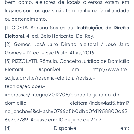
bem como, eleitores de locais diversos votam em
lugares com os quais não tem nenhuma familiaridade
ou pertencimento.
[1]
COSTA, Adriano Soares da.
Instituições de Direito
Eleitoral
. 4. ed. Belo Horizonte: Del Rey.
[2]
Gomes, José Jairo Direito eleitoral / José Jairo
Gomes – 12. ed. – São Paulo: Atlas, 2016.
[3]
PIZZOLATTI. Rômulo. Conceito Jurídico de Domicílio
Eleitoral. Disponível em:
http://www.tre-
sc.jus.br/site/resenha-eleitoral/revista-
tecnica/edicoes-
impressas/integra/2012/06/conceito-juridico-de-
domicilio eleitoral/index4ad5.html?
no_cache=1&cHash=0766b5b0dbb0fd1958800d62
6e7b7789
. Acesso em: 10 de julho de 2017.
[4]
Disponível em: