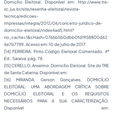
Domicílio Eleitoral. Disponível em:
http://www.tre-
sc.jus.br/site/resenha-eleitoral/revista-
tecnica/edicoes-
impressas/integra/2012/06/conceito-juridico-de-
domicilio-eleitoral/index4ad5.html?
no_cache=1&cHash=0766b5b0dbb0fd1958800d62
6e7b7789
. Acesso em: 10 de julho de 2017.
[14]
FERREIRA. Pinto.Código Eleitoral Comentado, 4ª
Ed., Saraiva, pág. 78.
[15]
CERELLO, Anselmo. Domicílio Eleitoral. Site do TRE
de Santa Catarina, Disponível em:
[16]
MIRANDA. Gerson Gonçalves. DOMICÍLIO
ELEITORAL: UMA ABORDAGEM CRÍTICA SOBRE
DOMICÍLIO ELEITORAL E OS REQUISITOS
NECESSÁRIOS PARA A SUA CARACTERIZAÇÃO.
Disponível em: