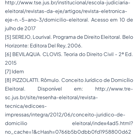
http://www.tse.jus.br/institucional/escola-judiciaria-
eleitoral/revistas-da-eje/artigos/revista-eletronica-
eje-n.-5-ano-3/domicilio-eleitoral
. Acesso em 10 de
julho de 2017
[5]
SEREJO, Lourival. Programa de Direito Eleitoral. Belo
Horizonte: Editora Del Rey, 2006.
[6]
BEVILAQUA. CLOVIS. Teoria do Direito Civil - 2ª Ed.
2015
[7]
Idem
[8]
PIZZOLATTI. Rômulo. Conceito Jurídico de Domicílio
Eleitoral. Disponível em:
http://www.tre-
sc.jus.br/site/resenha-eleitoral/revista-
tecnica/edicoes-
impressas/integra/2012/06/conceito-juridico-de-
domicilio eleitoral/index4ad5.html?
no_cache=1&cHash=0766b5b0dbb0fd1958800d62