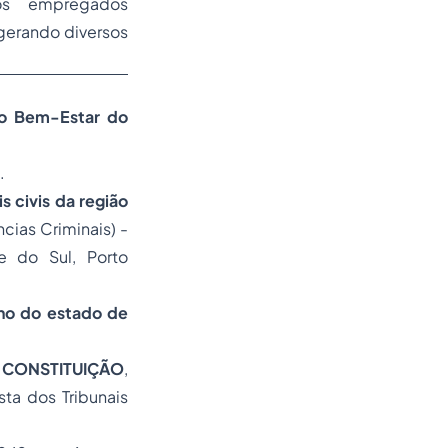
tos empregados
gerando diversos
 o Bem-Estar do
.
 civis da região
cias Criminais) -
e do Sul, Porto
ho do estado de
CONSTITUIÇÃO
,
ta dos Tribunais