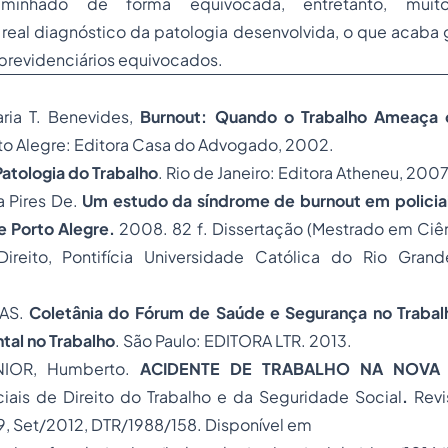
aminhado de forma equivocada, entretanto, mui
eal diagnóstico da patologia desenvolvida, o que acaba 
previdenciários equivocados.
ria T. Benevides,
Burnout: Quando o Trabalho Ameaça
to Alegre: Editora Casa do Advogado, 2002.
Patologia do Trabalho
. Rio de Janeiro: Editora Atheneu, 2007
 Pires De.
Um estudo da síndrome de burnout em policiais
e Porto Alegre.
2008. 82 f. Dissertação (Mestrado em Ciên
ireito, Pontifícia Universidade Católica do Rio Grand
AS.
Coletânia do Fórum de Saúde e Segurança no Trabal
tal no Trabalho
. São Paulo: EDITORA LTR. 2013.
IOR, Humberto.
ACIDENTE DE TRABALHO NA NOVA 
ciais de
Direito do Trabalho
e da
Seguridade Social
.
Revis
959, Set/2012, DTR/1988/158. Disponível em