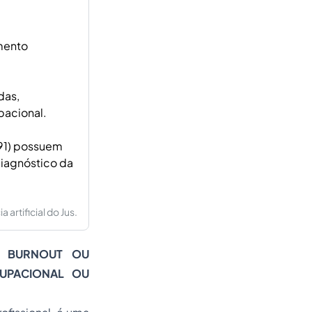
mento
das,
pacional.
B91) possuem
diagnóstico da
artificial do Jus.
E BURNOUT OU
UPACIONAL OU