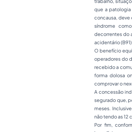
trabalho, situaç
que a patologi
concausa, deve d
síndrome como 
decorrentes do 
acidentário (B91
O benefício equ
operadores do di
recebido a comu
forma dolosa om
comprovar o nex
A concessão ind
segurado que, po
meses. Inclusi
não tendo as 12 c
Por fim, confor