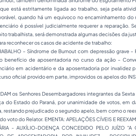
urnout, também denominada Sìndrome do Esgotamento Pro
ue está estritamente ligada ao trabalho, seja pela ativi
vorável, quando há um equivoco no encaminhamento do 
enciário é possível judicialmente requerer a reparação. 
to trabalhista, será demonstrada algumas decisões da jus
ra reconhecer os casos de
acidente de trabalho
:
ABALHO – Síndrome de Burnout com depressão grave –
do benefício de
aposentadoria
no curso da ação – Conver
ciário em acidentário e da
aposentadoria por invalidez
pr
curso oficial provido em parte, improvidos os apelos do INS
AM os Senhores Desembargadores integrantes da Sexta 
tiça do Estado do Paraná, por unanimidade de votos, em d
ra, restando prejudicado o segundo apelo, bem como o ree
 do voto do Relator. EMENTA: APELAÇÕES CÍVEIS E REEX
RIA - AUXÍLIO-DOENÇA CONCEDIDO PELO JUÍZO "A 