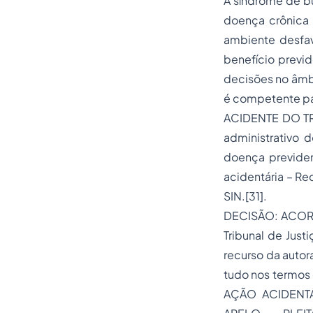
A síndrome de b
doença crônica q
ambiente desfa
benefício previd
decisões no âmbi
é competente pa
ACIDENTE DO TR
administrativo 
doença previden
acidentária – Re
SIN.[31].
DECISÃO: ACORD
Tribunal de Jus
recurso da auto
tudo nos termos
AÇÃO ACIDENTÁ