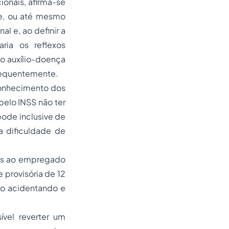
ionais, afirma-se
e, ou até mesmo
 e, ao definir a
ria os reflexos
o auxílio-doença
frequentemente.
conhecimento dos
pelo INSS não ter
ode inclusive de
a dificuldade de
mas ao empregado
 provisória de 12
o acidentando e
ível reverter um