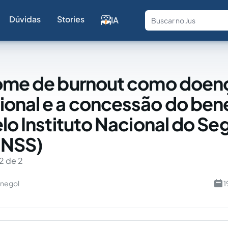
Dúvidas
Stories
IA
Fale com a
rome de burnout como doen
onal e a concessão do bene
elo Instituto Nacional do Se
(INSS)
2 de 2
enegol
1