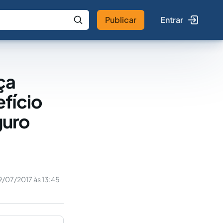
Publicar
Entrar
 IA
Buscar no Jus
ça
fício
guro
9/07/2017 às 13:45