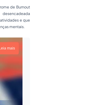
drome de Burnout
, desencadeada
atividades e que
enças mentais.
Leia mais