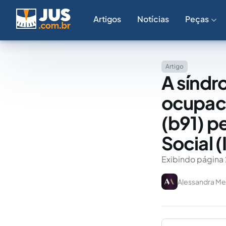
Artigos
Notícias
Peças
Artigo
A sínd
ocupaci
(b91) p
Social 
Exibindo página 
Alessandra M