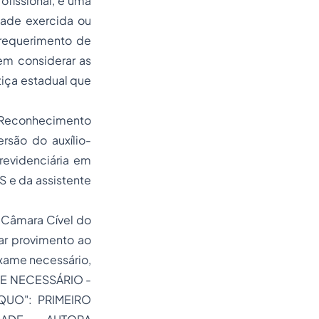
fissional, é uma
dade exercida ou
requerimento de
Sem considerar as
tiça estadual que
 Reconhecimento
são do auxílio-
evidenciária em
S e da assistente
Câmara Cível do
ar provimento ao
xame necessário,
AME NECESSÁRIO -
QUO": PRIMEIRO