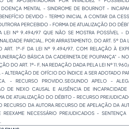
TO DE APOSENTADORIA POR INVALIDEZ - POSSIBILI
 DOENÇA MENTAL - SINDROME DE BOURNOT - INCAPAC
BENEFÍCIO DEVIDO - TERMO INICIAL A CONTAR DA CES
OUTRORA PERCEBIDO - FORMA DE ATUALIZAÇÃO DO DÉBIT
DA LEI Nº 9.494/97 QUE NÃO SE MOSTRA POSSÍVEL -
ALIDADE PARCIAL, POR ARRASTAMENTO, DO ART. 5º DA LE
 ART. 1º-F DA LEI Nº 9.494/97, COM RELAÇÃO À EXP
MUNERAÇÃO BÁSICA DA CADERNETA DE POUPANÇA" - N
AÇÃO DO ART. 1º- F, NA REDAÇÃO DADA PELA LEI Nº 11.96
 - ALTERAÇÃO DE OFÍCIO DO ÍNDICE A SER ADOTADO P
PCA. - RECURSO PROVIDO.SEGUNDO APELO - ALE
ÃO DE NEXO CAUSAL E AUSÊNCIA DE INCAPACIDADE 
A DE ATUALIZAÇÃO DO DÉBITO - RECURSO PREJUDICA
O RECURSO DA AUTORA.RECURSO DE APELAÇÃO DA AUT
E REEXAME NECESSÁRIO PREJUDICADOS - SENTENÇA 
.