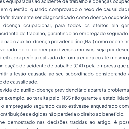
ões equiparadas ao acidente de trabalho e doenças ocupac
a em questão, quando comprovado o nexo de causalidad
efinitivamente ser diagnosticado como doença ocupacional
doença ocupacional, para todos os efeitos ela gera
acidente de trabalho, garantindo ao empregado segurado 
) e não o auxilio-doença previdenciário (B31) como ocorre 
ivocado pode ocorrer por diversos motivos, seja por des
reito, por perícia realizada de forma errada ou até mesmo 
nicação de acidente de trabalho (CAT) pela empresa que p
itir a lesão causada ao seu subordinado considerando 
o de causalidade.
evida do auxílio-doença previdenciário acarreta proble
r exemplo, ao ter alta pelo INSS não garante a estabilidade
ve o empregado segurado caso estivesse enquadrado com
ontribuições exigidas não perderia o direito ao benefício.
me demostrado nas decisões trazidas ao artigo, é poss