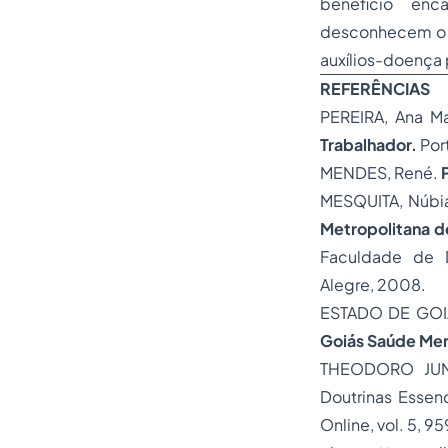
benefício enc
desconhecem o r
auxílios-doença 
REFERÊNCIAS
PEREIRA, Ana Ma
Trabalhador.
Por
MENDES, René.
MESQUITA, Núbia
Metropolitana d
Faculdade de D
Alegre, 2008.
ESTADO DE GOI
Goiás Saúde Men
THEODORO JUN
Doutrinas Essen
Online, vol. 5, 