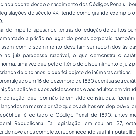
nciada ocorre desde o nascimento dos Códigos Penais liber
s legislações do século XX, tendo como grande exemplo o
0.
l do Império, apesar de ter trazido redução de delitos p
ementado a prisão no lugar de penas corporais, també
ssem com discernimento deveriam ser recolhidos às ca
ao juiz parecesse razoável, o que demonstra o caráte
l norma, uma vez que pelo critério do discernimento o juiz po
iança de oito anos, o que foi objeto de inúmeras críticas.
promulgado em 16 de dezembro de 1830 acentua seu caráte
nições aplicáveis aos adolescentes e aos adultos em virtud
e correção, que, por não terem sido construídas, fizera
lançados na mesma prisão que os adultos em deplorável 
epública, é editado o Código Penal de 1890, antes m
deral Republicana. Tal legislação, em seu art. 27, est
or de nove anos completo, reconhecendo sua inimputabili