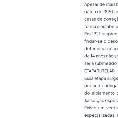
Apesar de mais b
pátria de 1890 n
casas de correç
forma o estabelec
Em 1921, surpree
findar-se o perí
determinou a co
de 14 anos não s
seria submetido 
ETAPA TUTELAR
Essa etapa surge
profunda indagaç
do alojamento 
Jurisdição espec
Existe um verd
especializadas,