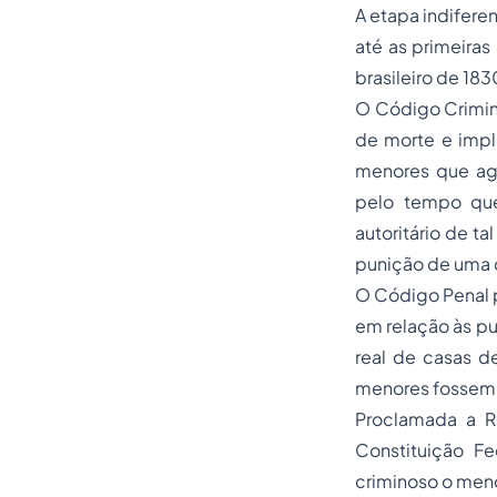
A etapa indifere
até as primeira
brasileiro de 183
O Código Crimina
de morte e impl
menores que agi
pelo tempo que 
autoritário de ta
punição de uma cr
O Código Penal 
em relação às pu
real de casas d
menores fossem 
Proclamada a R
Constituição Fe
criminoso o men