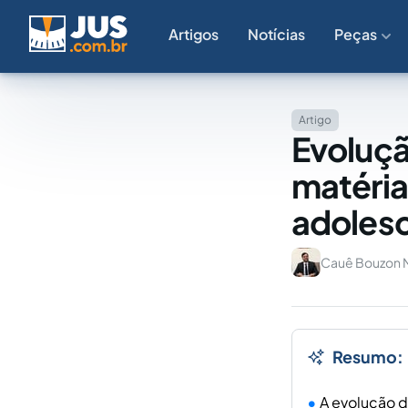
Artigos
Notícias
Peças
Artigo
Evoluçã
matéria 
adoles
Cauê Bouzon M
Resumo:
A evolução do