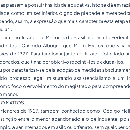
s passam a possuir finalidade educativa. Isto se dá em raz
dade como um ser inferior, digno de piedade e merecedo
scendo, assim, a expressão que mais caracteriza esta etapa 
ular”.
 primeiro Juizado de Menores do Brasil, no Distrito Federa
trado José Cândido Albuquerque Mello Mattos, que viria
es de 1927. Para funcionar junto ao Juizado foi criado u
ndonados, que tinha por objetivo recolhê-los e educá-los.
u por caracterizar-se pela adoção de medidas absolutame
ido processo legal, misturando assistencialismo a um i
 como foco o envolvimento do magistrado para compreende
o menor.
LO MATTOS
 Menores de 1927, também conhecido como Código Mello
distinção entre o menor abandonado e o delinquente, po
emplo, a ser internados em asilo ou orfanato, sem qualque