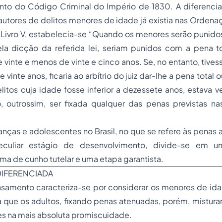
nto do Código Criminal do Império de 1830. A diferenci
 autores de delitos menores de idade já existia nas Ordenaç
 Livro V, estabelecia-se “Quando os menores serão punidos
ela dicção da referida lei, seriam punidos com a pena t
 vinte e menos de vinte e cinco anos. Se, no entanto, tivess
 vinte anos, ficaria ao arbítrio do juiz dar-lhe a pena total o
litos cuja idade fosse inferior a dezessete anos, estava 
, outrossim, ser fixada qualquer das
penas
previstas na
ianças e adolescentes no Brasil, no que se refere às penas a
culiar estágio de desenvolvimento, divide-se em u
uma de cunho tutelar e uma etapa garantista.
DIFERENCIADA
nsamento caracteriza-se por considerar os menores de id
que os adultos, fixando penas atenuadas, porém, mistura
es na mais absoluta promiscuidade.