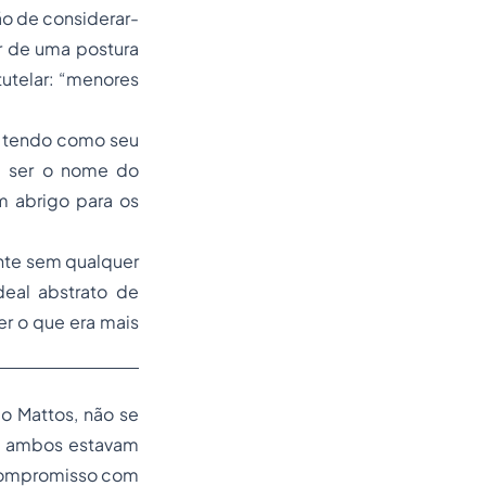
ão de considerar-
r de uma postura
tutelar: “menores
l, tendo como seu
 a ser o nome do
m abrigo para os
nte sem qualquer
deal abstrato de
r o que era mais
 Mattos, não se
is ambos estavam
r compromisso com