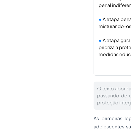
penal indiferen
A etapa pena
misturando-os
A etapa gara
prioriza a pro
medidas educa
O texto aborda
passando de um
proteção integ
As primeiras le
adolescentes são