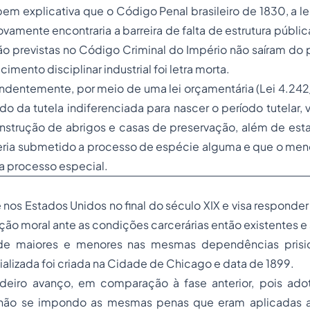
em explicativa que o Código Penal brasileiro de 1830, a le
ovamente encontraria a barreira de falta de estrutura públi
ão previstas no Código Criminal do Império não saíram do
imento disciplinar industrial foi letra morta.
ndentemente, por meio de uma lei orçamentária (Lei 4.242
odo da tutela indiferenciada para nascer o período tutelar, 
nstrução de abrigos e casas de preservação, além de esta
eria submetido a
processo
de espécie alguma e que o menor
a processo especial.
 nos Estados Unidos no final do século XIX e visa responde
ão moral ante as condições carcerárias então existentes 
de maiores e menores nas mesmas dependências prision
ializada foi criada na Cidade de Chicago e data de 1899.
adeiro avanço, em comparação à fase anterior, pois ad
 não se impondo as mesmas penas que eram aplicadas a