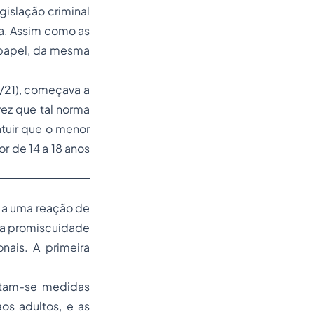
gislação criminal
ca. Assim como as
 papel, da mesma
/21), começava a
vez que tal norma
tuir que o menor
 de 14 a 18 anos
r a uma reação de
e a promiscuidade
ais. A primeira
otam-se medidas
os adultos, e as