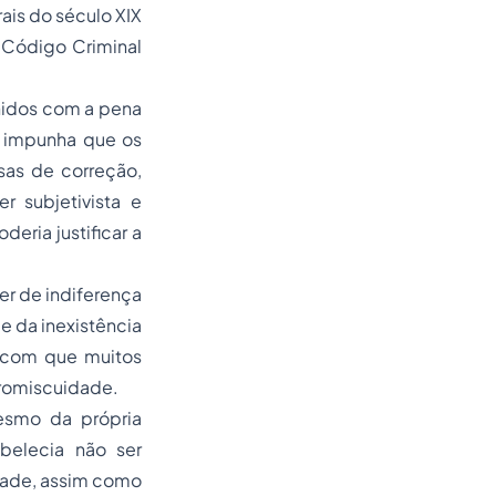
ais do século XIX
 Código Criminal
unidos com a pena
m impunha que os
sas de correção,
r subjetivista e
deria justificar a
r de indiferença
e da inexistência
m com que muitos
promiscuidade.
esmo da própria
abelecia não ser
dade, assim como