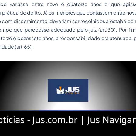
ade variasse entre nove e quatorze anos e que agis
 prática do delito. Já os menores que contassem entre nov
 com discernimento, deveriam ser recolhidos a estabeleci
tempo que parecesse adequado pelo juiz (art.30). Por fim
atorze e dezessete anos, a responsabilidade era atenuada, p
dade (art.65).