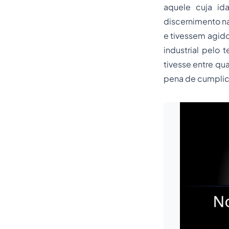
aquele cuja id
discernimento na
e tivessem agido
industrial pelo 
tivesse entre qu
pena de cumplici