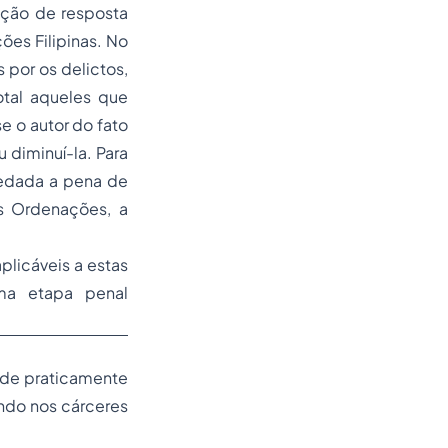
ação de resposta
ões Filipinas. No
 por os delictos,
otal aqueles que
e o autor do fato
u diminuí-la. Para
vedada a
pena de
s Ordenações, a
plicáveis a estas
ma etapa penal
ade praticamente
ndo nos cárceres