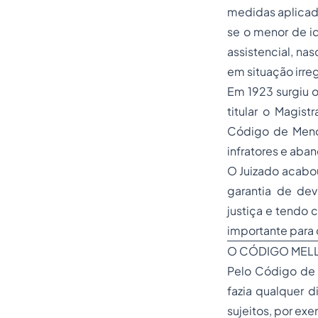
medidas aplicada
se o menor de i
assistencial, na
em situação irreg
Em 1923 surgiu o
titular o Magis
Código de Menor
infratores e aba
O Juizado acabo
garantia de dev
justiça e tendo
importante para 
O CÓDIGO MEL
Pelo Código de
fazia qualquer 
sujeitos, por ex