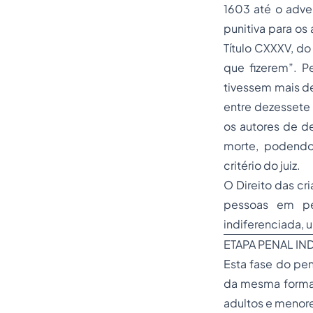
1603 até o adve
punitiva para os
Título CXXXV, do
que fizerem”. P
tivessem mais de
entre dezessete e
os autores de de
morte
, podendo
critério do juiz.
O Direito das cr
pessoas em pe
indiferenciada, 
ETAPA PENAL IN
Esta fase do pe
da mesma forma 
adultos e menor