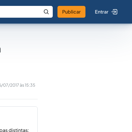
Publicar
Entrar
 IA
Buscar no Jus
m
6/07/2017 às 15:35
pas distintas: