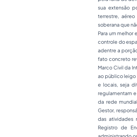
sua extensão po
terrestre, aéreo
soberana que nã
Para um melhor e
controle do espa
adentre a porção
fato concreto re
Marco Civil da I
ao público leigo
e locais, seja 
regulamentam e 
da rede mundia
Gestor, respons
das atividades 
Registro de En
administrando os