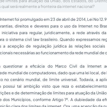
e limites para atuação da União, dos Estados, do Distrit
 qual será realmente a fronteira da internet nacional?
 Internet foi promulgado em 23 de abril de 2014, Lei No 12.
arantias, direitos e deveres para o uso da Internet no Br
iniciativa para regular, juridicamente, a rede através d
ra o sistema civil law brasileiro. Quando expressamos reg
 a acepção de regulação jurídica às relações sociais
acionais necessárias ao funcionamento da rede mundial de
questionar a eficácia do Marco Civil da Internet ao
rede mundial de computadores, dado que uma lei local, de l
o no cenário mundial, de limite universal. Todavia, a ap
o possui tal ambição visto que reza o estabelecimento
rições e de determinação de limites para atuação da União
 e dos Municípios, conforme Artigo 1º. A dubiedade da efi
inição clara dos limites da internet. Ora, uma acepção da pa