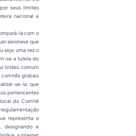
por seus limites
nteira nacional e
.
 compará-la com o
quer aeronave que
u seja, uma vez o
em-se a tutela do
sui lindes, comum
 comitês globais
lizar-se-ia, que
sos pertencentes
local do Comitê
à regulamentação
que representa o
e, designando e
rgãos, a internet