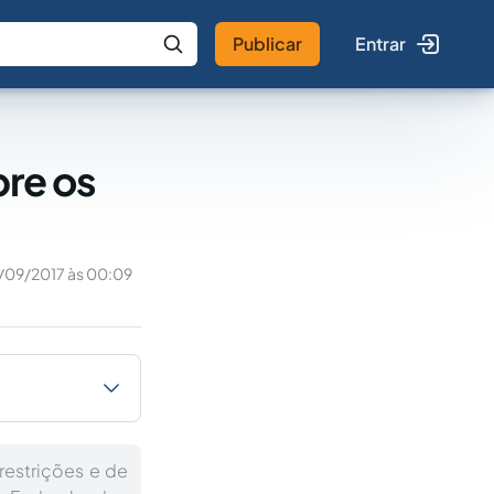
Publicar
Entrar
 IA
Buscar no Jus
bre os
/09/2017 às 00:09
restrições e de