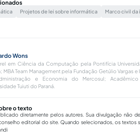
cionados
mática
Projetos de lei sobre informática
Marco civil da 
ardo Wons
rel em Ciência da Computação pela Pontifícia Universi
á; MBA Team Management pela Fundação Getúlio Vargas e In
dministração e Economia do Mercosul; Acadêmico
sidade Tuiuti do Paraná.
obre o texto
ublicado diretamente pelos autores. Sua divulgação não d
onselho editorial do site. Quando selecionados, os textos 
andi