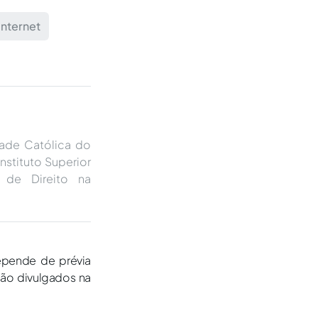
internet
dade Católica do
stituto Superior
 de Direito na
epende de prévia
são divulgados na