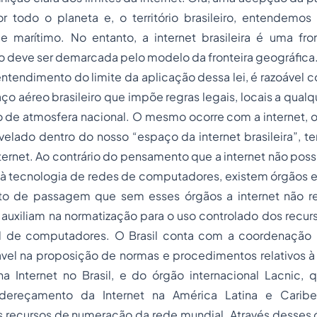
r todo o planeta e, o território brasileiro, entendemos 
 e marítimo. No entanto, a internet brasileira é uma fro
o deve ser demarcada pelo modelo da fronteira geográfica
ntendimento do limite da aplicação dessa lei, é razoável
ço aéreo brasileiro que impõe regras legais, locais a qual
 de atmosfera nacional. O mesmo ocorre com a internet, o
velado dentro do nosso “espaço da internet brasileira”, t
nternet. Ao contrário do pensamento que a internet não pos
 à tecnologia de redes de computadores, existem órgãos e
dito de passagem que sem esses órgãos a internet não rea
auxiliam na normatização para o uso controlado dos recur
l de computadores. O Brasil conta com a coordenação 
ável na proposição de normas e procedimentos relativos 
na Internet no Brasil, e do órgão internacional Lacnic, 
dereçamento da Internet na América Latina e Carib
 recursos de numeração da rede mundial. Através desses ó