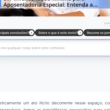
teticamente um ato ilícito decorrente nesse espaço, c
esponsáveis, tomar as providências necessárias para coib