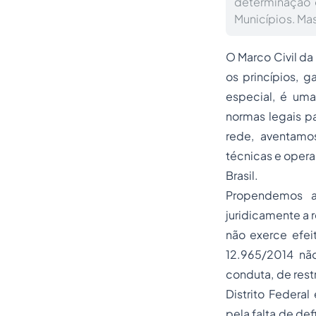
determinação d
Municípios. Mas
O Marco Civil da
os princípios, g
especial, é uma 
normas legais pa
rede, aventamos
técnicas e oper
Brasil.
Propendemos a 
juridicamente a 
não exerce efeit
12.965/2014 nã
conduta, de rest
Distrito Federal
pela falta de def