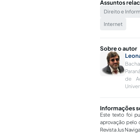
Assuntos rela
Direito e Infor
Internet
Sobre o autor
Leon
Bacha
Paran
de A
Univer
Informações s
Este texto foi p
aprovação pelo c
Revista Jus Navig