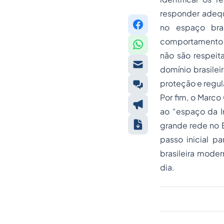
responder adequ
no espaço bra
comportamento 
não são respeit
domínio brasileir
proteção e regul
Por fim, o Marco 
ao “espaço da In
grande rede no B
passo inicial p
brasileira moder
dia.