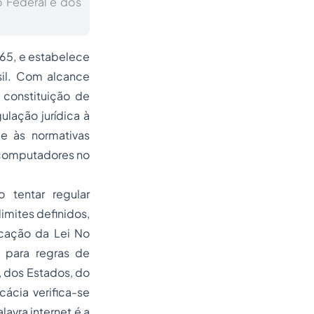
o Federal e dos
965, e estabelece
asil. Com alcance
a constituição de
ulação jurídica à
 e às normativas
 computadores no
 tentar regular
imites definidos,
licação da Lei No
 para regras de
, dos Estados, do
cácia verifica-se
lavra internet é a