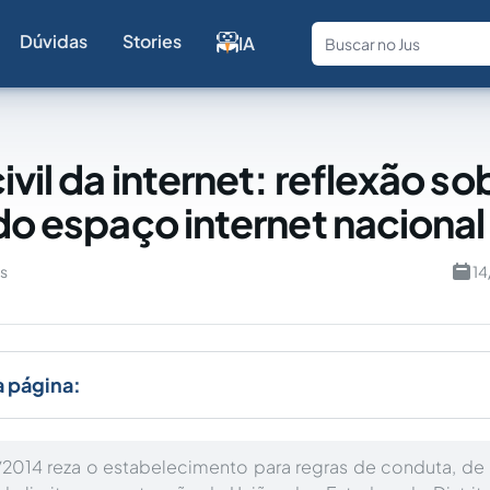
Dúvidas
Stories
IA
Fale com a
vil da internet: reflexão so
 do espaço internet nacional
s
14
a página:
5/2014 reza o estabelecimento para regras de conduta, de 