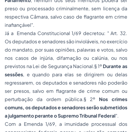
Parlamento
, nenhum dos seus membros poderá ser
preso ou processado criminalmente, sem licença da
respectiva Câmara, salvo caso de flagrante em crime
inafiançável
".
Já a Emenda Constitucional 1/69 decretou: "
Art. 32.
Os deputados e senadores são invioláveis, no exercício
do mandato, por suas opiniões, palavras e votos, salvo
nos casos de injúria, difamação ou calúnia, ou nos
previstos na Lei de Segurança Nacional.§ 1º
Durante as
sessões
, e quando para elas se dirigirem ou delas
regressarem, os deputados e senadores não poderão
ser presos, salvo em flagrante de crime comum ou
perturbação da ordem pública.§ 2º
Nos crimes
comuns, os deputados e senadores serão submetidos
a julgamento perante o Supremo Tribunal Federa
l
".
Com a Emenda 1/69, a imunidade processual dos