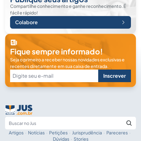
Compartilhe conhecimento e ganhe reconhecimento. É
fácil e rápido!
Colabore
Fique sempre informado!
Seja o primeiro a receber nossas novidades exclusivas e
recentes diretamente em sua caixa de entrada.
Inscrever
Artigos
·
Notícias
·
Petições
·
Jurisprudência
·
Pareceres
·
Fale com a IA
Buscar no Jus
Dúvidas
·
Stories