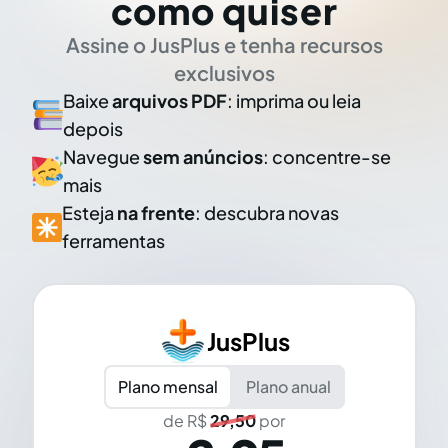
como quiser
Assine o JusPlus e tenha recursos
exclusivos
Baixe
arquivos PDF
: imprima ou leia
depois
Navegue
sem anúncios
: concentre-se
mais
Esteja
na frente
: descubra novas
ferramentas
JusPlus
Plano mensal
Plano anual
de R$
29,50
por