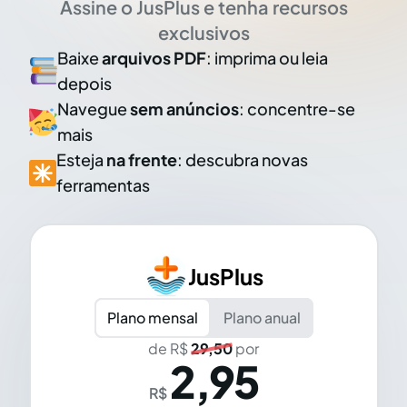
Assine o JusPlus e tenha recursos
exclusivos
Baixe
arquivos PDF
: imprima ou leia
depois
Navegue
sem anúncios
: concentre-se
mais
Esteja
na frente
: descubra novas
ferramentas
JusPlus
Plano mensal
Plano anual
de R$
29,50
por
2,95
R$