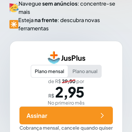
Navegue
sem anúncios
: concentre-se
mais
Esteja
na frente
: descubra novas
ferramentas
JusPlus
Plano mensal
Plano anual
de R$
29,50
por
2,95
R$
No primeiro mês
Assinar
Cobrança mensal, cancele quando quiser