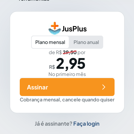
JusPlus
Plano mensal
Plano anual
de R$
29,50
por
2,95
R$
No primeiro mês
Assinar
Cobrança mensal, cancele quando quiser
Já é assinante?
Faça login