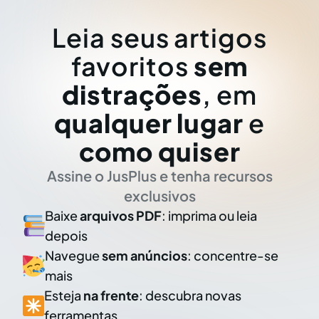
Leia seus artigos
favoritos
sem
distrações
, em
qualquer lugar
e
como quiser
Assine o JusPlus e tenha recursos
exclusivos
Baixe
arquivos PDF
: imprima ou leia
depois
Navegue
sem anúncios
: concentre-se
mais
Esteja
na frente
: descubra novas
ferramentas