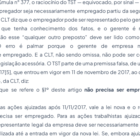
mula n° 377, o raciocínio do TST — equivocado, por sinal — 
regador seja necessariamente empregado partiu da segui
a CLT diz que o empregador pode ser representado pelo ge
 que tenha conhecimento dos fatos, e o gerente é 
ão esse “qualquer outro preposto” deve ser lido como 
O erro é palmar porque o gerente de empresa nã
e empregado. E a CLT, não sendo omissa, não pode ser 
gislação acessória. O TST parte de uma premissa falsa, de u
17[5], que entrou em vigor em 11 de novembro de 2017, ao
, da CLT, diz:
que se refere o §1º deste artigo
não precisa ser emp
as ações ajuizadas após 11/11/2017, vale a lei nova e o 
cisa ser empregado. Para as ações trabalhistas ajuiza
representante legal da empresa deve ser necessariament
alizada até a entrada em vigor da nova lei. Se, embora ajui