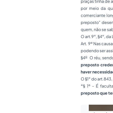
praças tinha de 
por meio da qua
comerciante long
preposto” desem
quem, não se sa
O art.9°, §4°, da
Art. 9º Nas caus
podendo ser assis
o
§4
O réu, sendo 
preposto creden
haver necessida
O §1° do art.843, 
“
§ 1º - É facu
preposto que te