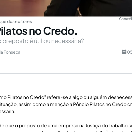
Capa:
f
ue dos editores
latos no Credo.
 preposto é útil ou necessária?
da Fonseca
05
mo Pilatos no Credo" refere-se a algo ou alguém desneces
tuação, assim como a menção a Pôncio Pilatos no Credo cri
ssária.
de que o preposto de uma empresa na Justiça do Trabalho s