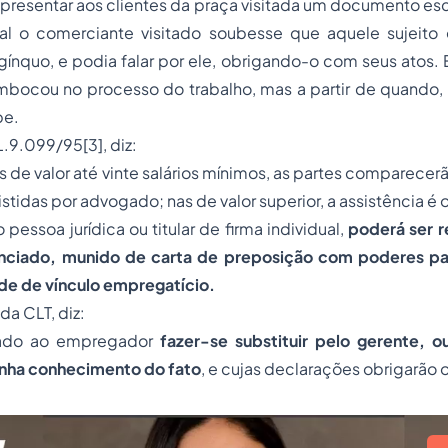
apresentar aos clientes da praça visitada um documento escr
l o comerciante visitado soubesse que aquele sujeito
ínquo, e podia falar por ele, obrigando-o com seus atos. E
bocou no processo do trabalho, mas a partir de quando,
be.
 L.9.099/95[3], diz:
as de valor até vinte salários mínimos, as partes comparece
tidas por advogado; nas de valor superior, a assistência é o
pessoa jurídica ou titular de firma individual,
poderá ser 
ciado, munido de carta de preposição com poderes par
de de vínculo empregatício.
da CLT, diz:
ltado ao empregador
fazer-se substituir pelo gerente, o
nha conhecimento do fato
, e cujas declarações obrigarão 