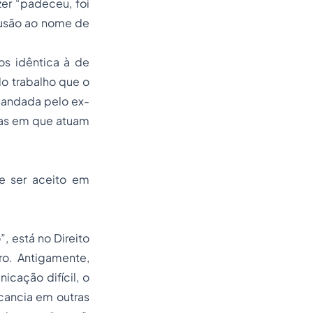
zer “padeceu, foi
alusão ao nome de
os idêntica à de
do trabalho que o
mandada pelo ex-
sas em que atuam
e ser aceito em
, está no Direito
ro. Antigamente,
cação difícil, o
cancia em outras