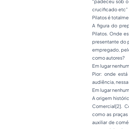
“padeceu sob o p
crucificado etc”
Pilatos é totalm
A figura do pre
Pilatos. Onde es
presentante do 
empregado, pelo 
como autores?
Em lugar nenhum
Pior: onde est
audiência, nessa
Em lugar nenhum
A origem históri
Comercial[2]. C
como as praças 
auxiliar de com