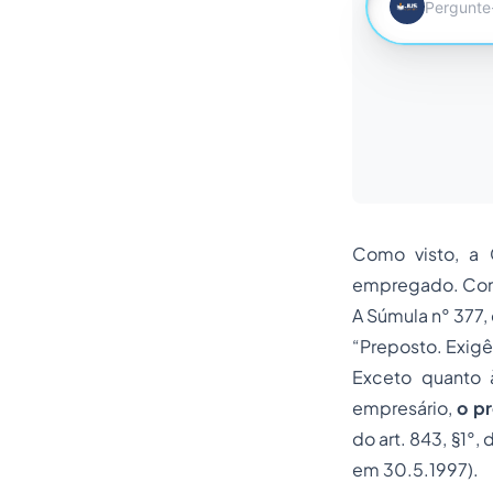
Como visto, a
empregado. Como
A Súmula n° 377, 
“Preposto. Exig
Exceto quanto 
empresário,
o p
do art. 843, §1°
em 30.5.1997).