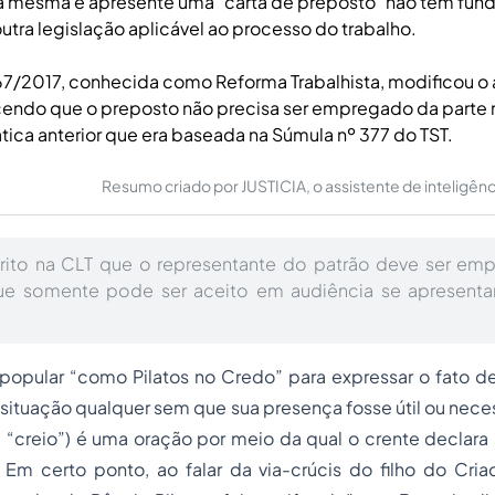
mesma e apresente uma "carta de preposto" não tem fun
utra legislação aplicável ao processo do trabalho.
467/2017, conhecida como Reforma Trabalhista, modificou o 
cendo que o preposto não precisa ser empregado da parte
ática anterior que era baseada na Súmula nº 377 do TST.
Resumo criado por JUSTICIA, o assistente de inteligência 
rito na CLT que o representante do patrão deve ser e
que somente pode ser aceito em audiência se apresenta
 popular “como Pilatos no Credo” para expressar o fato d
situação qualquer sem que sua presença fosse útil ou nece
m, “creio”) é uma oração por meio da qual o crente declara
Em certo ponto, ao falar da via-crúcis do filho do Criad