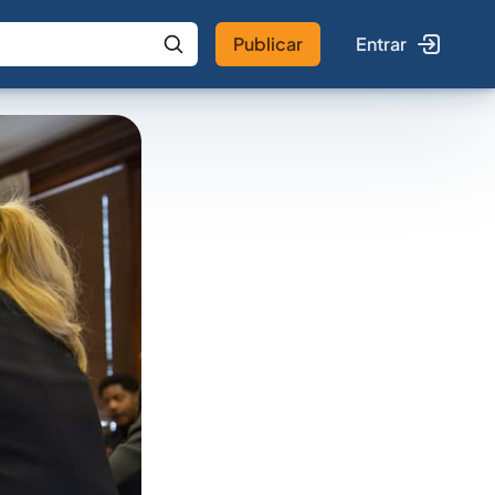
Publicar
Entrar
 IA
Buscar no Jus