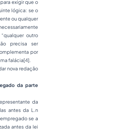
para exigir que o
nte lógica: se o
rente ou qualquer
necessariamente
“qualquer outro
o precisa ser
complementa por
ma falácia[4].
 dar nova redação
regado da parte
representante da
das antes da L.n
e empregado se a
zada antes da lei