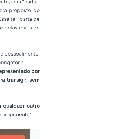
ito, uma “carta”,
 era preposto do
ssa tal “carta de
 e pelas mãos de
rão pessoalmente,
brigatória.
representado por
a transigir, sem
u qualquer outro
o proponente”.