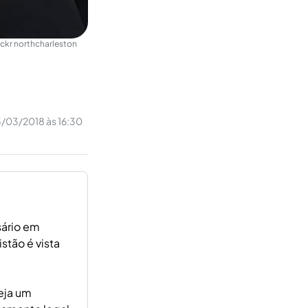
lickr northcharleston
/03/2018 às 16:30
sário em
stão é vista
eja um