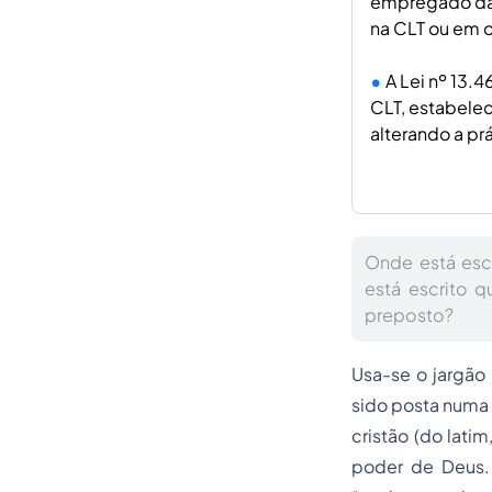
empregado da 
na CLT ou em o
A Lei nº 13.
CLT, estabele
alterando a pr
Onde está esc
está escrito 
preposto?
Usa-se o jargão
sido posta numa 
cristão (do lati
poder de Deus. 