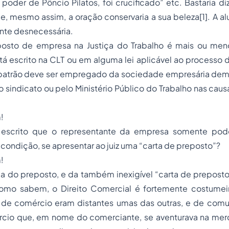
oder de Pôncio Pilatos, foi crucificado” etc. Bastaria di
 e, mesmo assim, a oração conservaria a sua beleza[1]. A 
ente desnecessária.
posto de empresa na Justiça do Trabalho é mais ou men
tá escrito na CLT ou em alguma lei aplicável ao processo 
patrão deve ser empregado da sociedade empresária de
sindicato ou pelo Ministério Público do Trabalho nas cau
!
á escrito que o representante da empresa somente pod
 condição, se apresentar ao juiz uma “carta de preposto”?
!
ca do preposto, e da também inexigível “carta de preposto”
omo sabem, o Direito Comercial é fortemente costumei
de comércio eram distantes umas das outras, e de comuni
ércio que, em nome do comerciante, se aventurava na mer