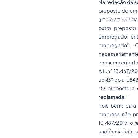
Na redação da sú
preposto do emp
§1° do art.843 d
outro preposto
empregado, ent
empregado”. 
necessariament
nenhuma outra le
A L.n° 13.467/20
ao §3° do art.843
“O preposto a 
reclamada.”
Pois bem: para 
empresa não pre
13.467/2017, o 
audiência foi re