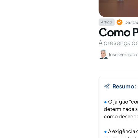
Destaq
Artigo
Como Pi
A presença do
José Geraldo 
Resumo:
O jargão "co
determinada si
como desnece
A exigência 