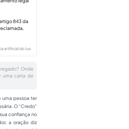
damento legal
artigo 843 da
 reclamada,
artificial do Jus.
mpregado? Onde
r uma carta de
e uma pessoa ter
ssária. O “Credo”
 sua confiança no
or, a oração diz