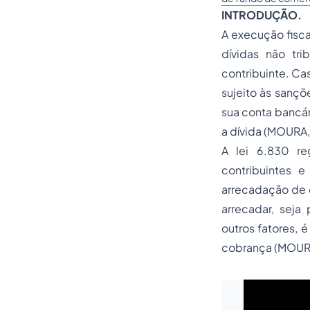
INTRODUÇÃO.
A execução fisc
dívidas não tr
contribuinte. Ca
sujeito às sançõ
sua conta bancár
a dívida (MOURA, 
A lei 6.830 re
contribuintes 
arrecadação de 
arrecadar, seja 
outros fatores, 
cobrança (MOURA,