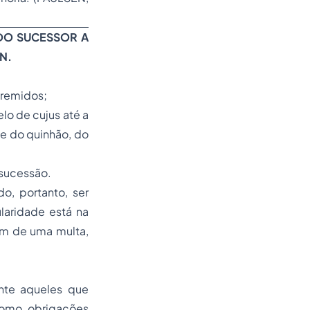
DO SUCESSOR A
TN.
u remidos;
lo de cujus até a
te do quinhão, do
a sucessão.
o, portanto, ser
laridade está na
em de uma multa,
ente aqueles que
 como obrigações