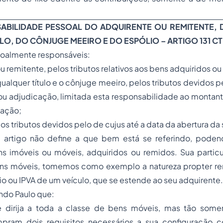
ABILIDADE PESSOAL DO ADQUIRENTE OU REMITENTE, 
LO, DO CÔNJUGE MEEIRO E DO ESPÓLIO – ARTIGO 131 C
essoalmente responsáveis:
ou remitente, pelos tributos relativos aos bens adquiridos o
 qualquer título e o cônjuge meeiro, pelos tributos devidos pe
 ou adjudicação, limitada esta responsabilidade ao montan
eação;
pelos tributos devidos pelo de cujus até a data da abertura d
e artigo não define a que bem está se referindo, podend
s imóveis ou móveis, adquiridos ou remidos. Sua particu
ns móveis, tomemos como exemplo a natureza propter r
io ou IPVA de um veículo, que se estende ao seu adquirente.
ndo Paulo que:
e dirija a toda a classe de bens móveis, mas tão som
mpram dois requisitos necessários a sua configuração