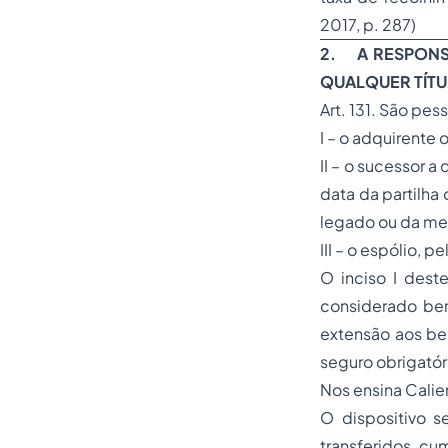
2017, p. 287)
2. A RESPONS
QUALQUER TÍTU
Art. 131. São p
I – o adquirente 
II – o sucessor a
data da partilha
legado ou da m
III – o espólio, 
O inciso I dest
considerado ben
extensão aos be
seguro obrigatór
Nos ensina Calie
O dispositivo s
transferidos cu