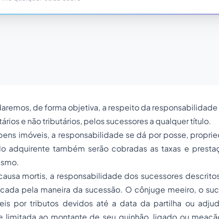
daremos, de forma objetiva, a respeito da responsabilida
tários e não tributários, pelos sucessores a qualquer título.
bens imóveis, a responsabilidade se dá por posse, propri
do adquirente também serão cobradas as taxas e presta
esmo.
usa mortis, a responsabilidade dos sucessores descritos 
ficada pela maneira da sucessão. O cônjuge meeiro, o suc
veis por tributos devidos até a data da partilha ou adju
e limitada ao montante de seu quinhão, ligado ou meação