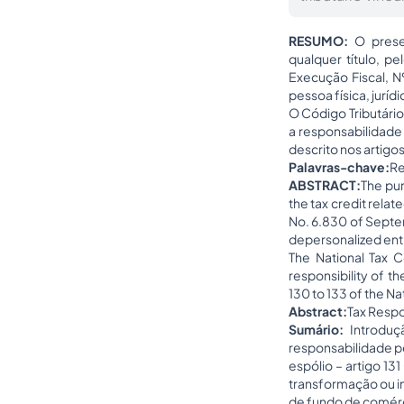
RESUMO:
O prese
qualquer título, p
Execução Fiscal, N
pessoa física, jurí
O Código Tributário
a responsabilidade
descrito nos artigo
Palavras-chave:
Re
ABSTRACT:
The pur
the tax credit relat
No. 6.830 of Septemb
depersonalized entit
The National Tax Co
responsibility of th
130 to 133 of the Na
Abstract:
Tax Respo
Sumário:
Introduç
responsabilidade pe
espólio – artigo 131
transformação ou in
de fundo de comérc