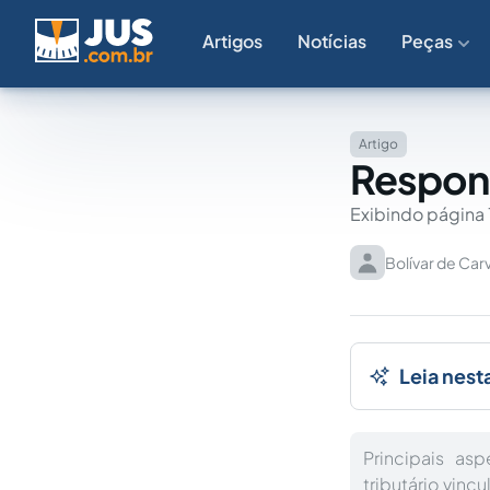
Artigos
Notícias
Peças
Artigo
Respons
Exibindo página 
Bolívar de Car
Leia nest
Principais as
tributário vinc