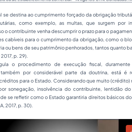
al se destina ao cumprimento forçado da obrigação tribut
ibutárias, como exemplo, as multas, que surgem por i
so o contribuinte venha descumprir o prazo para o pagamento
es cabíveis para o cumprimento da obrigação, como o bloq
ia ou bens de seu patrimônio penhorados, tantos quanto b
2017, p. 29).
gula o procedimento de execução fiscal, duramente 
e também por considerável parte da doutrina, está é r
créditos para o Estado. Considerando que muito (crédito)
por sonegação, insolvência do contribuinte, lentidão do 
é de se refletir como o Estado garantiria direitos básicos d
 2017, p. 30).