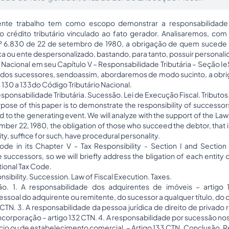
nte trabalho tem como escopo demonstrar a responsabilidade
elo crédito tributário vinculado ao fato gerador. Analisaremos, com
º 6.830 de 22 de setembro de 1980, a obrigação de quem sucede o
dica ou ente despersonalizado, bastando, para tanto, possuir personal
 Nacional em seu Capítulo V – Responsabilidade Tributária – Seção IeSe
 dos sucessores, sendoassim, abordaremos de modo sucinto, a obr
s 130 a 133do Código Tributário Nacional.
sponsabilidade Tributária. Sucessão. Lei de Execução Fiscal. Tributos
pose of this paper is to demonstrate the responsibility of successors 
ed to the generating event. We will analyze with the support of the Law
er 22, 1980, the obligation of those who succeed the debtor, that is, 
y, suffice for such, have procedural personality.
de in its Chapter V - Tax Responsibility - Section I and Section I
e successors, so we will briefly address the bligation of each entity 
tional Tax Code.
nsibility. Succession. Law of Fiscal Execution. Taxes.
ão. 1. A responsabilidade dos adquirentes de imóveis – artig
ssoal do adquirente ou remitente, do sucessor a qualquer título, do
 CTN. 3. A responsabilidade da pessoa jurídica de direito de privado r
corporação – artigo 132 CTN. 4. A responsabilidade por sucessão no
io ou de estabelecimento comercial. – Artigo 133 CTN
.
Conclusão. R