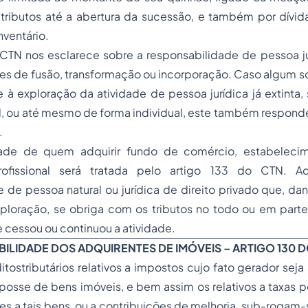
 tributos até a abertura da sucessão, e também por dívi
nventário.
CTN nos esclarece sobre a responsabilidade de pessoa jur
tes de fusão, transformação ou incorporação. Caso algum só
 à exploração da atividade de pessoa jurídica já extinta
al, ou até mesmo de forma individual, este também responde
.
dade de quem adquirir fundo de comércio, estabelecim
profissional será tratada pelo artigo 133 do CTN. A
 de pessoa natural ou jurídica de direito privado que, d
xploração, se obriga com os tributos no todo ou em part
e cessou ou continuou a atividade.
BILIDADE DOS ADQUIRENTES DE IMÓVEIS – ARTIGO 130 
ditostributários relativos a impostos cujo fato gerador seja
 posse de bens imóveis, e bem assim os relativos a taxas 
tes a tais bens, ou a contribuições de melhoria, sub-rogam