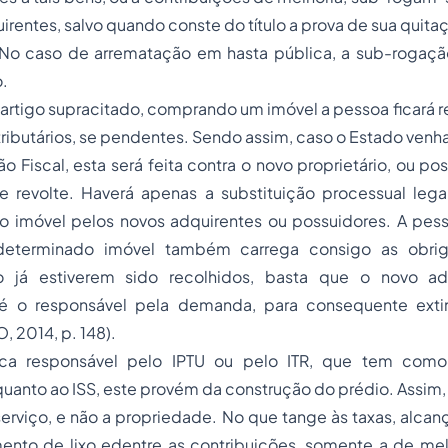
irentes, salvo quando conste do título a prova de sua quita
 No caso de arrematação em hasta pública, a sub-rogaçã
.
rtigo supracitado, comprando um imóvel a pessoa ficará r
tributários, se pendentes. Sendo assim, caso o Estado ven
 Fiscal, esta será feita contra o novo proprietário, ou po
e revolte. Haverá apenas a substituição processual legal
o imóvel pelos novos adquirentes ou possuidores. A pes
 determinado imóvel também carrega consigo as obriga
aso já estiverem sido recolhidos, basta que o novo ad
é o responsável pela demanda, para consequente exti
, 2014, p. 148).
ica responsável pelo IPTU ou pelo ITR, que tem como
quanto ao ISS, este provém da construção do prédio. Assim, 
erviço, e não a propriedade. No que tange às taxas, alcan
mento de lixo edentre as contribuições, somente a de mel