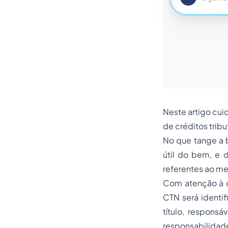
Neste artigo cui
de créditos tribu
No que tange a 
útil do bem, e 
referentes ao m
Com atenção à ca
CTN será identi
título, responsá
responsabilidad