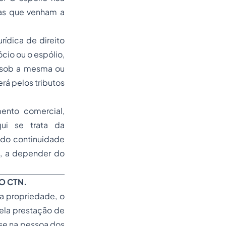
das que venham a
ídica de direito
cio ou o espólio,
, sob a mesma ou
rá pelos tributos
ento comercial,
qui se trata da
ando continuidade
e, a depender do
DO CTN.
 a propriedade, o
pela prestação de
-se na pessoa dos