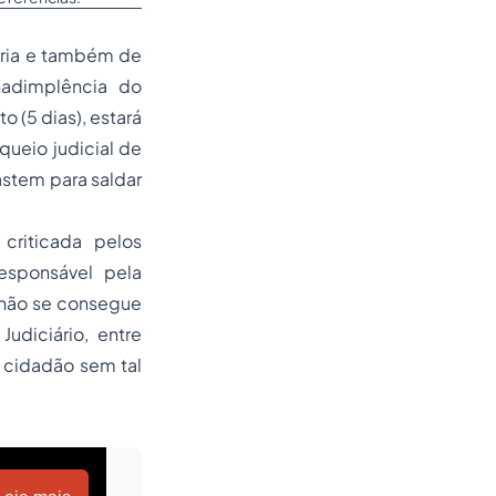
ária e também de
nadimplência do
 (5 dias), estará
ueio judicial de
astem para saldar
criticada pelos
esponsável pela
 não se consegue
Judiciário, entre
o cidadão sem tal