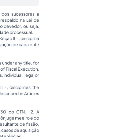
 dos sucessores a
 respaldo na Lei de
 devedor, ou seja,
idade processual.
ção II –, disciplina
igação de cada ente
.
under any title, for
 of Fiscal Execution,
individual, legal or
I -, disciplines the
described in Articles
o 130 do CTN. 2. A
 cônjuge meeiro e do
esultante de fissão,
s casos de aquisição
eferências.