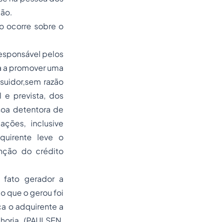
ção.
o ocorre sobre o
esponsável pelos
ha a promover uma
ssuidor,sem razão
 e prevista, dos
soa detentora de
ções, inclusive
quirente leve o
nção do crédito
 fato gerador a
o que o gerou foi
ça o adquirente a
horia. (PAULSEN,