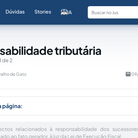
Dúvidas
Stories
IA
Fale com a
abilidade tributária
1 de 2
valho de Gato
09
a página:
pectos relacionados à responsabilidade dos sucessore
ulado ao fato gerador, à luz da Lei de Execução Fiscal.