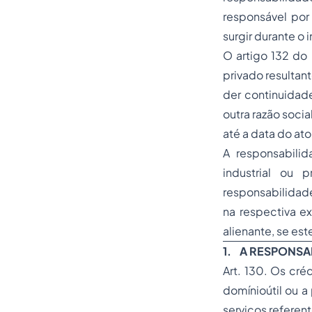
responsável por
surgir durante o i
O artigo 132 do 
privado resultan
der continuidade
outra razão soci
até a data do ato
A responsabili
industrial ou 
responsabilidade
na respectiva e
alienante, se est
1. A RESPONSA
Art. 130. Os cré
domínioútil ou a
serviços referen