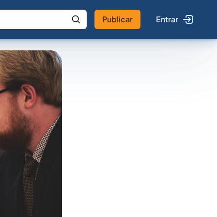
Publicar
Entrar
 IA
Buscar no Jus