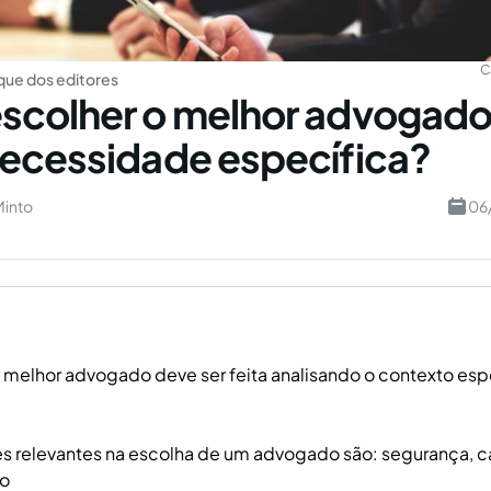
C
ue dos editores
colher o melhor advogado 
ecessidade específica?
Minto
06
 melhor advogado deve ser feita analisando o contexto espe
es relevantes na escolha de um advogado são: segurança,
ço