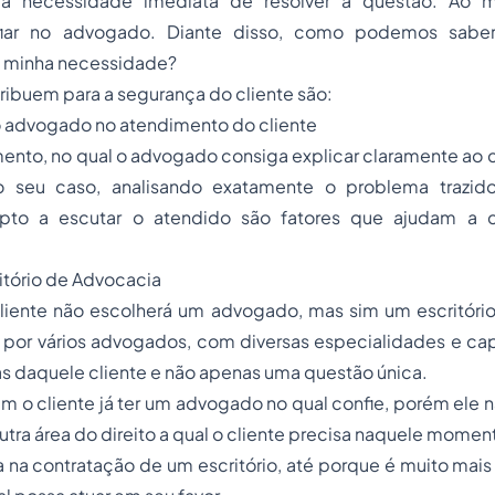
 a necessidade imediata de resolver a questão. Ao
fiar no advogado. Diante disso, como podemos sabe
 minha necessidade?
ribuem para a segurança do cliente são:
o advogado no atendimento do cliente
to, no qual o advogado consiga explicar claramente ao cl
 seu caso, analisando exatamente o problema trazido
pto a escutar o atendido são fatores que ajudam a cr
itório de Advocacia
cliente não escolherá um advogado, mas sim um escritóri
o por vários advogados, com diversas especialidades e ca
s daquele cliente e não apenas uma questão única.
 o cliente já ter um advogado no qual confie, porém ele n
tra área do direito a qual o cliente precisa naquele moment
a na contratação de um escritório, até porque é muito mai