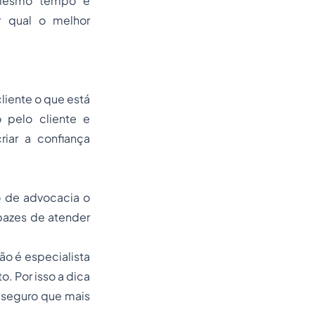
 mesmo tempo é
r qual o melhor
iente o que está
 pelo cliente e
iar a confiança
o de advocacia o
pazes de atender
ão é especialista
o. Por isso a dica
s seguro que mais