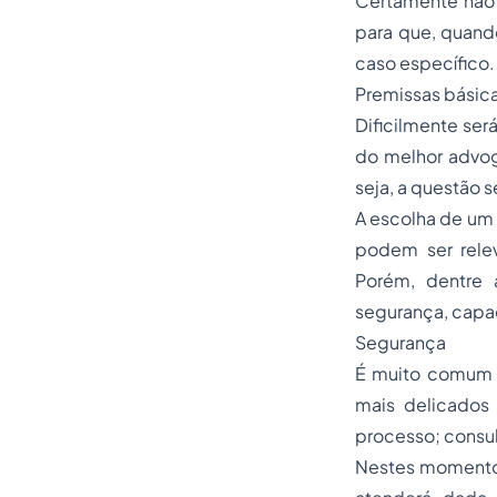
Certamente não 
para que, quand
caso específico. 
Premissas básica
Dificilmente ser
do melhor advog
seja, a questão
A escolha de um 
podem ser rele
Porém, dentre a
segurança, capa
Segurança
É muito comum 
mais delicados
processo; consu
Nestes momentos