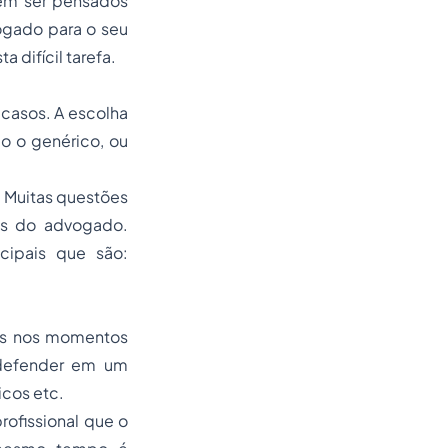
vem ser pensados
ogado para o seu
 difícil tarefa.
 casos. A escolha
o o genérico, ou
. Muitas questões
as do advogado.
ncipais que são:
as nos momentos
 defender em um
cos etc.
ofissional que o