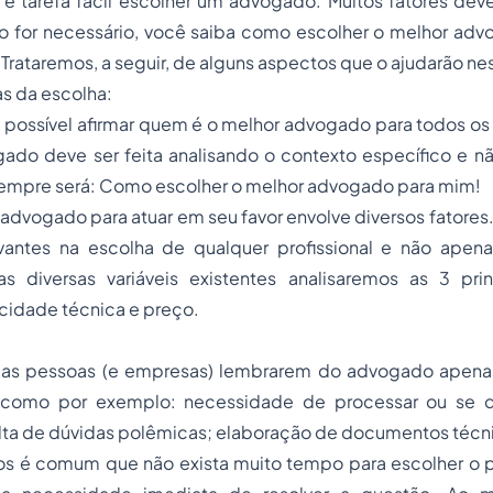
é tarefa fácil escolher um advogado. Muitos fatores de
o for necessário, você saiba como escolher o melhor adv
Trataremos, a seguir, de alguns aspectos que o ajudarão nesta
s da escolha:
á possível afirmar quem é o melhor advogado para todos os
ado deve ser feita analisando o contexto específico e nã
 sempre será: Como escolher o melhor advogado para mim!
advogado para atuar em seu favor envolve diversos fatores
vantes na escolha de qualquer profissional e não apen
s diversas variáveis existentes analisaremos as 3 pri
cidade técnica e preço.
as pessoas (e empresas) lembrarem do advogado apen
 como por exemplo: necessidade de processar ou se
lta de dúvidas polêmicas; elaboração de documentos técni
 é comum que não exista muito tempo para escolher o pr