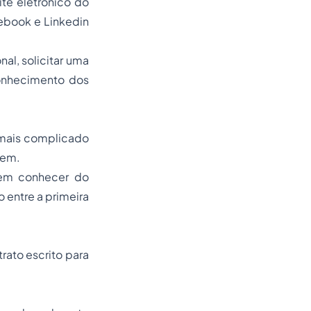
ite eletrônico do
cebook e Linkedin
al, solicitar uma
conhecimento dos
 mais complicado
tem.
sem conhecer do
 entre a primeira
rato escrito para