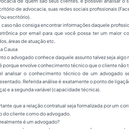
vocacia de quem são seus clientes, é possível analisar o s
itório de advocacia, suas redes sociais profissionais (Fa
/ou escritório).
a, caso não consiga encontrar informações daquele profission
etrônica por email para que você possa ter um maior 
dos, áreas de atuação etc.
a Causa
anto o advogado conhece daquele assunto talvez seja algo
até porque envolve conhecimento técnico que o cliente não 
el analisar o conhecimento técnico de um advogado 
resentado. Referida análise é exatamente o ponto de ligação
nça) e a segunda variável (capacidade técnica).
tante que a relação contratual seja formalizada por um cont
to do cliente como do advogado.
l realmente é um advogado?