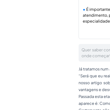
É importante
atendimento, 
especialidade
Quer saber co
onde começar? 
Já tratamos num 
“Será que eu re
nosso artigo so
vantagens e desv
Passada esta et
aparece é: Como