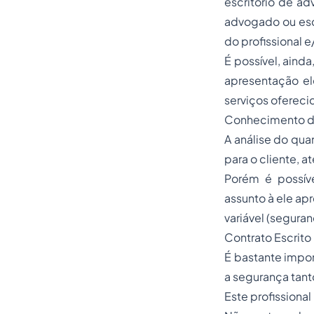
escritório de ad
advogado ou escr
do profissional e
É possível, aind
apresentação el
serviços ofereci
Conhecimento d
A análise do qu
para o cliente, 
Porém é possív
assunto à ele ap
variável (segura
Contrato Escrito
É bastante impor
a segurança tan
Este profissiona