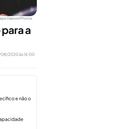
apa:
DepositPhotos
para a
/08/2020 às 16:00
cífico e não o
 capacidade