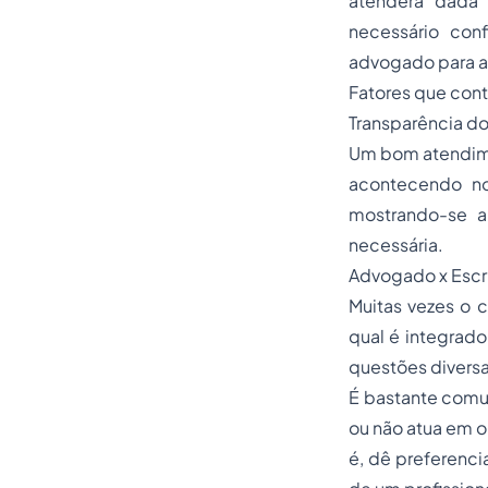
atenderá dada
necessário con
advogado para a
Fatores que cont
Transparência d
Um bom atendimen
acontecendo no
mostrando-se a
necessária.
Advogado x Escr
Muitas vezes o 
qual é integrad
questões diversa
É bastante comum
ou não atua em ou
é, dê preferenci