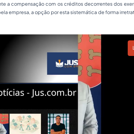
te a compensação com os créditos decorrentes dos exercí
ela empresa, a opção por esta sistemática de forma irretrat