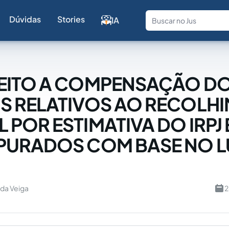
Dúvidas
Stories
IA
Fale com a
REITO A COMPENSAÇÃO D
S RELATIVOS AO RECOLH
 POR ESTIMATIVA DO IRPJ 
APURADOS COM BASE NO 
 da Veiga
2