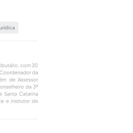
urídica
ributário, com 20
 e Coordenador da
lém de Assessor
onselheiro da 3ª
e Santa Catarina
e e instrutor de