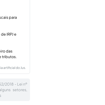
scais para
de IRPJ e
eiro das
tributos.
artificial do Jus.
2/2018 - Lei nº
lguns setores,
s