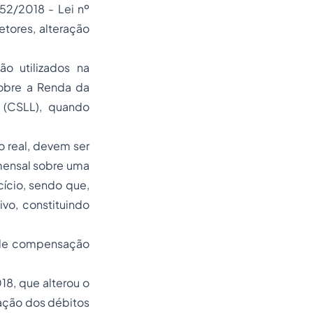
52/2018 - Lei nº
tores, alteração
ão utilizados na
sobre a Renda da
o (CSLL), quando
o real, devem ser
mensal sobre uma
cício, sendo que,
ivo, constituindo
o de compensação
18, que alterou o
sação dos débitos