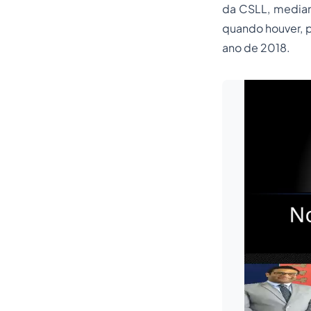
da CSLL, median
quando houver, p
ano de 2018.