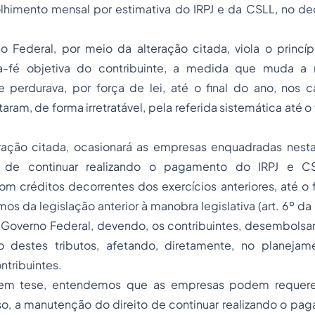
olhimento mensal por estimativa do IRPJ e da CSLL, no de
o Federal, por meio da alteração citada, viola o princí
oa-fé objetiva do contribuinte, a medida que muda a
 perdurava, por força de lei, até o final do ano, nos
aram, de forma irretratável, pela referida sistemática até o 
eração citada, ocasionará as empresas enquadradas nesta
e de continuar realizando o pagamento do IRPJ e C
créditos decorrentes dos exercícios anteriores, até o fi
mos da legislação anterior à manobra legislativa (art. 6º da
o Governo Federal, devendo, os contribuintes, desembolsa
destes tributos, afetando, diretamente, no planejame
ntribuintes.
 em tese, entendemos que as empresas podem requerer,
o, a manutenção do direito de continuar realizando o pag