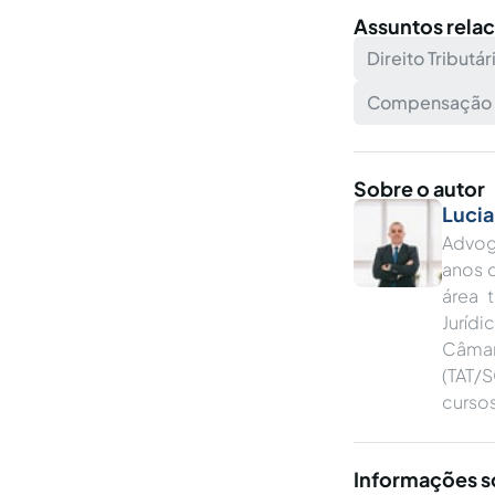
Assuntos rela
Direito Tributár
Compensação de
Sobre o autor
Lucia
Advoga
anos d
área 
Juríd
Câmar
(TAT/
cursos
Informações s