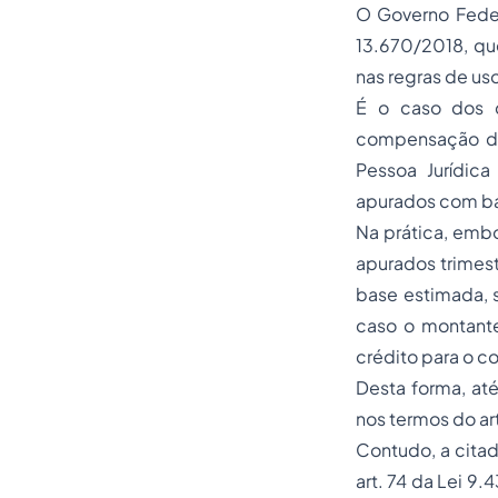
O Governo Feder
13.670/2018, qu
nas regras de us
É o caso dos cr
compensação de 
Pessoa Jurídica
apurados com bas
Na prática, embo
apurados trimest
base estimada, s
caso o montante 
crédito para o co
Desta forma, at
nos termos do art.
Contudo, a citad
art. 74 da Lei 9