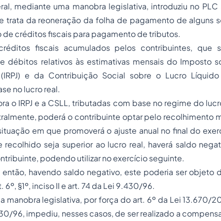
al, mediante uma manobra legislativa, introduziu no PLC 
e trata da reoneração da folha de pagamento de alguns se
o de créditos fiscais para pagamento de tributos.
éditos fiscais acumulados pelos contribuintes, que s
débitos relativos às estimativas mensais do Imposto 
 (IRPJ) e da Contribuição Social sobre o Lucro Líquid
e no lucro real.
ra o IRPJ e a CSLL, tributadas com base no regime do lucr
ralmente, poderá o contribuinte optar pelo recolhimento 
ituação em que promoverá o ajuste anual no final do exer
recolhido seja superior ao lucro real, haverá saldo negat
ntribuinte, podendo utilizar no exercício seguinte.
é então, havendo saldo negativo, este poderia ser objet
 6º, §1º, inciso II e art. 74 da Lei 9.430/96.
a manobra legislativa, por força do art. 6º da Lei 13.670/20
.430/96, impediu, nesses casos, de ser realizado a compen