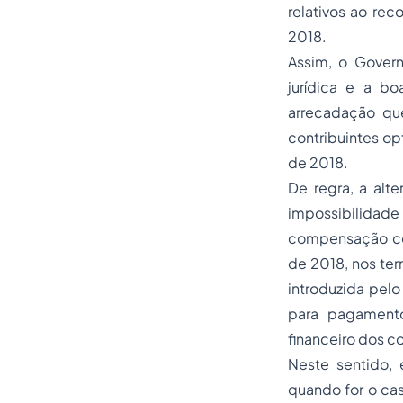
relativos ao rec
2018.
Assim, o Govern
jurídica e a b
arrecadação que
contribuintes opt
de 2018.
De regra, a alt
impossibilidad
compensação com 
de 2018, nos ter
introduzida pel
para pagamento 
financeiro dos co
Neste sentido,
quando for o cas