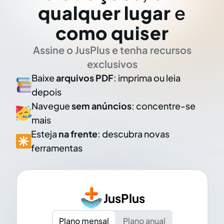
qualquer lugar
e
como quiser
Assine o JusPlus e tenha recursos
exclusivos
Baixe
arquivos PDF
: imprima ou leia
depois
Navegue
sem anúncios
: concentre-se
mais
Esteja
na frente
: descubra novas
ferramentas
JusPlus
Plano mensal
Plano anual