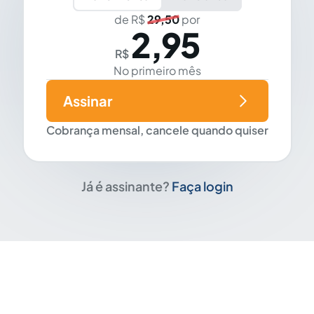
de R$
29,50
por
2,95
R$
No primeiro mês
Assinar
Cobrança mensal, cancele quando quiser
Já é assinante?
Faça login