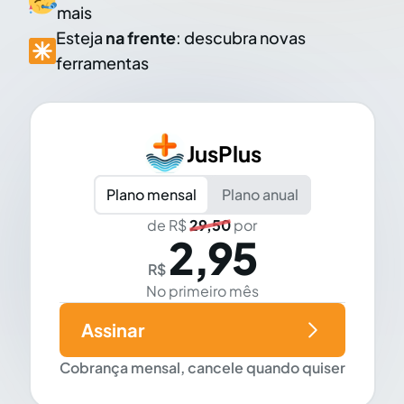
mais
Esteja
na frente
: descubra novas
ferramentas
JusPlus
Plano mensal
Plano anual
de R$
29,50
por
2,95
R$
No primeiro mês
Assinar
Cobrança mensal, cancele quando quiser