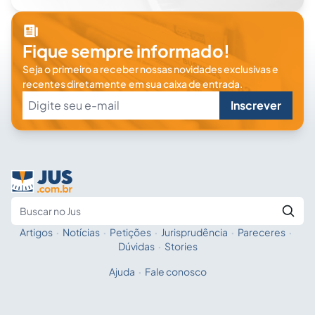
Fique sempre informado!
Seja o primeiro a receber nossas novidades exclusivas e
recentes diretamente em sua caixa de entrada.
Inscrever
Artigos
·
Notícias
·
Petições
·
Jurisprudência
·
Pareceres
·
Fale com a IA
Buscar no Jus
Dúvidas
·
Stories
Ajuda
·
Fale conosco