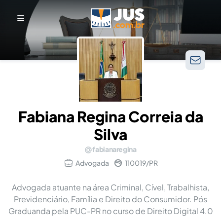
Fabiana Regina Correia da
Silva
fabianaregina
Advogada
110019/PR
Advogada atuante na área Criminal, Cível, Trabalhista,
Previdenciário, Família e Direito do Consumidor. Pós
Graduanda pela PUC-PR no curso de Direito Digital 4.0