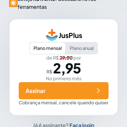
ferramentas
JusPlus
Plano mensal
Plano anual
de R$
29,50
por
2,95
R$
No primeiro mês
Assinar
Cobrança mensal, cancele quando quiser
Já é assinante?
Faça login