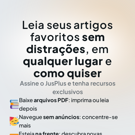
Leia seus artigos
favoritos
sem
distrações
, em
qualquer lugar
e
como quiser
Assine o JusPlus e tenha recursos
exclusivos
Baixe
arquivos PDF
: imprima ou leia
depois
Navegue
sem anúncios
: concentre-se
mais
Esteja
na frente
: descubra novas