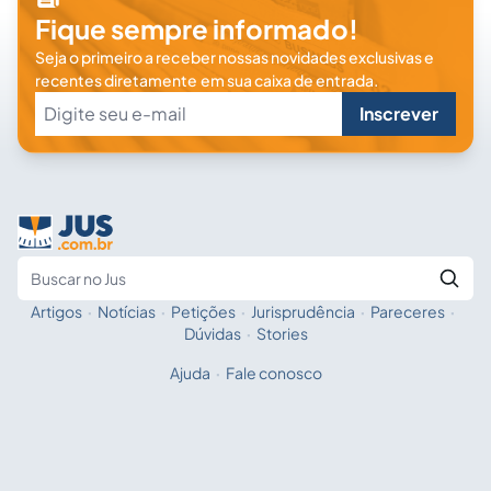
Fique sempre informado!
Seja o primeiro a receber nossas novidades exclusivas e
recentes diretamente em sua caixa de entrada.
Inscrever
Artigos
·
Notícias
·
Petições
·
Jurisprudência
·
Pareceres
·
Fale com a IA
Buscar no Jus
Dúvidas
·
Stories
Ajuda
·
Fale conosco