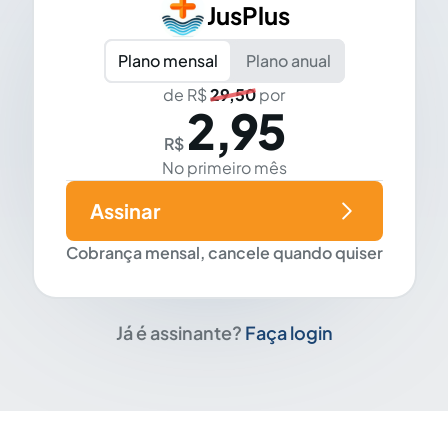
JusPlus
Plano mensal
Plano anual
de R$
29,50
por
2,95
R$
No primeiro mês
Assinar
Cobrança mensal, cancele quando quiser
Já é assinante?
Faça login