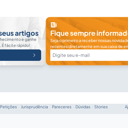
seus artigos
Fique sempre informad
nhecimento e ganhe
Seja o primeiro a receber nossas novidade
 fácil e rápido!
recentes diretamente em sua caixa de en
Petições
·
Jurisprudência
·
Pareceres
·
Dúvidas
·
Stories
A
Fale com a IA