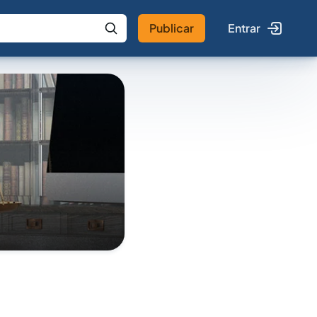
Publicar
Entrar
 IA
Buscar no Jus