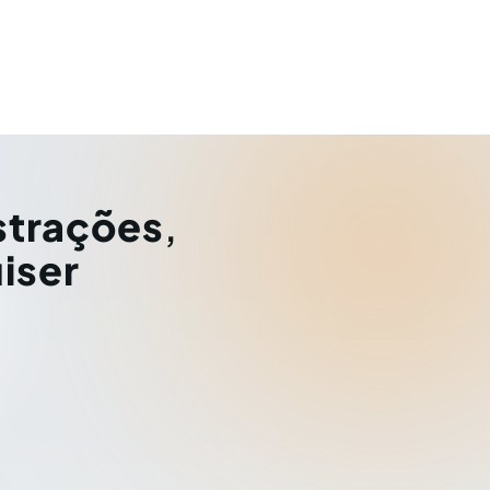
strações
,
iser