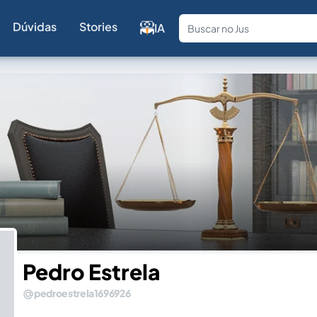
Dúvidas
Stories
IA
Fale com a
Pedro Estrela
pedroestrela1696926