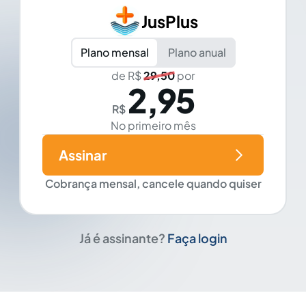
JusPlus
Plano mensal
Plano anual
de R$
29,50
por
2,95
R$
No primeiro mês
Assinar
Cobrança mensal, cancele quando quiser
Já é assinante?
Faça login