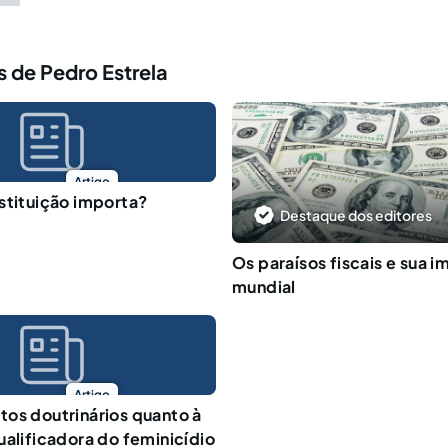
 de Pedro Estrela
Artigo
stituição importa?
Destaque dos editores
Os paraísos fiscais e sua 
mundial
Artigo
os doutrinários quanto à
ualificadora do feminicídio