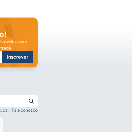
o!
s exclusivas e
trada.
Inscrever
juda
·
Fale conosco
Buscar no Jus