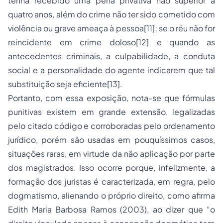
tenha recebido uma pena privativa não superior a
quatro anos, além do crime não ter sido cometido com
violência ou grave ameaça à pessoa
[11]
; se o réu não for
reincidente em crime doloso
[12]
e quando as
antecedentes criminais, a culpabilidade, a conduta
social e a personalidade do agente indicarem que tal
substituição seja eficiente
[13]
.
Portanto, com essa exposição, nota-se que fórmulas
punitivas existem em grande extensão, legalizadas
pelo citado código e corroboradas pelo ordenamento
jurídico, porém são usadas em pouquíssimos casos,
situações raras, em virtude da não aplicação por parte
dos magistrados. Isso ocorre porque, infelizmente, a
formação dos juristas é caracterizada, em regra, pelo
dogmatismo, alienando o próprio direito, como afirma
Edith Maria Barbosa Ramos (2003), ao dizer que “o