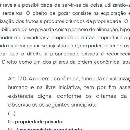
r revela a possibilidade de servir-se da coisa, utilizando
 terceiros. O direito de gozar consiste na exploraçã
ização dos frutos e produtos oriundos da propriedade. O 
ibilidade de se privar da coisa por meio de alienação, hipo
poder de reivindicar a propriedade dá ao proprietário a 
do esta encontrar-se, injustamente, em poder de terceiros
nda, que o direito à propriedade privada é reconhec
 Direito como um dos pilares da ordem econômica, atra
Art. 170. A ordem econômica, fundada na valoriza
humano e na livre iniciativa, tem por fim ass
existência digna, conforme os ditames da j
observados os seguintes princípios:
(...)
II - propriedade privada;
III - função social da propriedade;