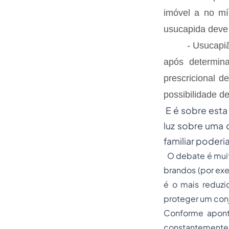
imóvel a no mí
usucapida deve
- Usucapião fa
após determina
prescricional 
possibilidade d
E é sobre esta
luz sobre uma 
familiar poderi
O debate é muití
brandos (por exe
é o mais reduzi
proteger um conj
Conforme aponta
constantemente