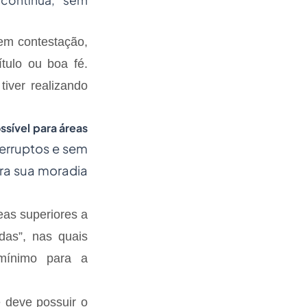
contínua, sem
em contestação,
tulo ou boa fé.
tiver realizando
ssível para áreas
erruptos e sem
ara sua moradia
as superiores a
as”, nas quais
mínimo para a
 deve possuir o