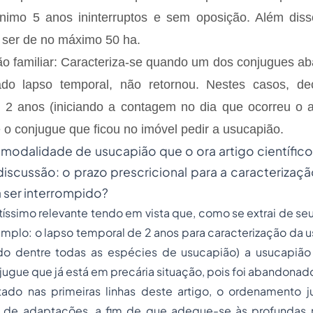
nimo 5 anos ininterruptos e sem oposição. Além diss
 ser de no máximo 50 ha.
miliar: Caracteriza-se quando um dos conjugues aba
do lapso temporal, não retornou. Nestes casos, de
de 2 anos (iniciando a contagem no dia que ocorreu o 
e o conjugue que ficou no imóvel pedir a usucapião.
 modalidade de usucapião que o ora artigo científico 
discussão: o prazo prescricional para a caracterizaç
a ser interrompido?
ssimo relevante tendo em vista que, como se extrai de seu
mplo: o lapso temporal de 2 anos para caracterização da u
do dentre todas as espécies de usucapião) a usucapião f
ugue que já está em precária situação, pois foi abandonad
do nas primeiras linhas deste artigo, o ordenamento ju
 de adaptações, a fim de que adeque-se às profundas n