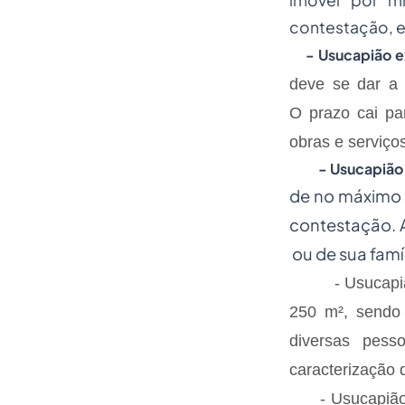
imóvel por m
contestação, e 
- Usucapião ex
deve se dar a 
O prazo cai par
obras e serviços
- Usucapião es
de no máximo 
contestação. A
ou de sua famíl
- Usucapião es
250 m², sendo
diversas pes
caracterização 
- Usucapião es