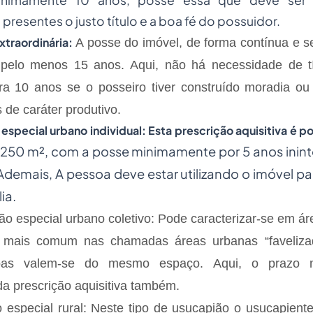
inimamente 10 anos, posse essa que deve ser 
presentes o justo título e a boa fé do possuidor.
traordinária:
A posse do imóvel, de forma contínua e s
pelo menos 15 anos. Aqui, não há necessidade de tí
a 10 anos se o posseiro tiver construído moradia ou 
 de caráter produtivo.
pecial urbano individual:
Esta prescrição aquisitiva é po
250 m², com a posse minimamente por 5 anos inint
demais, A pessoa deve estar utilizando o imóvel p
ia.
pecial urbano coletivo: Pode caracterizar-se em áre
 mais comum nas chamadas áreas urbanas “favelizad
soas valem-se do mesmo espaço. Aqui, o prazo 
da prescrição aquisitiva também.
pecial rural: Neste tipo de usucapião o usucapiente