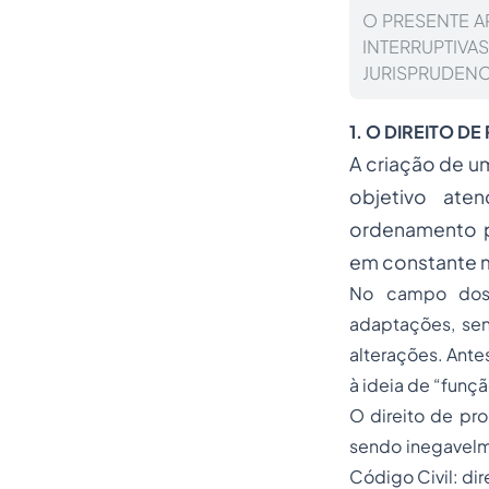
O PRESENTE A
INTERRUPTIV
JURISPRUDENCI
1. O DIREITO D
A criação de u
objetivo ate
ordenamento p
em constante 
No campo dos 
adaptações, sen
alterações. Ante
à ideia de “funçã
O direito de pro
sendo inegavelme
Código Civil: dire