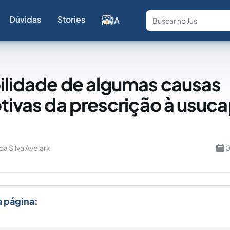
Dúvidas
Stories
IA
Fale com a
ilidade de algumas causas
ptivas da prescrição à usuc
da Silva Avelark
0
a página: