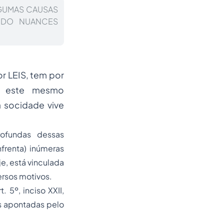
LGUMAS CAUSAS
ANDO NUANCES
r LEIS, tem por
e, este mesmo
 socidade vive
ofundas dessas
frenta) inúmeras
e, está vinculada
ersos motivos.
 5º, inciso XXII,
s apontadas pelo