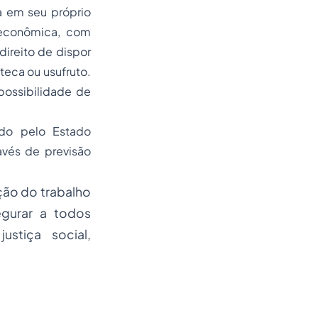
-a em seu próprio
o econômica, com
direito de dispor
teca ou usufruto.
possibilidade de
.
ido pelo Estado
vés de previsão
ção do trabalho
egurar a todos
ustiça social,