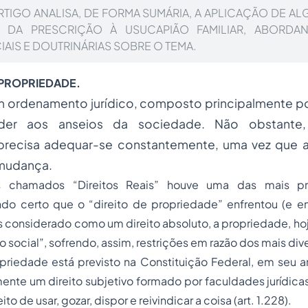
RTIGO ANALISA, DE FORMA SUMÁRIA, A APLICAÇÃO DE A
AS DA PRESCRIÇÃO À USUCAPIÃO FAMILIAR, ABORD
AIS E DOUTRINÁRIAS SOBRE O TEMA.
E PROPRIEDADE.
m ordenamento jurídico, composto principalmente po
nder aos anseios da sociedade. Não obstant
recisa adequar-se constantemente, uma vez que a
mudança.
chamados “Direitos Reais” houve uma das mais pr
do certo que o “direito de propriedade” enfrentou (e en
s considerado como um direito absoluto, a propriedade, hoj
o social”, sofrendo, assim, restrições em razão dos mais div
priedade está previsto na Constituição Federal, em seu art.
nte um direito subjetivo formado por faculdades jurídica
ito de usar, gozar, dispor e reivindicar a coisa (art. 1.228).