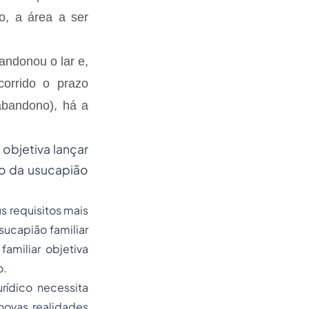
o, a área a ser
ndonou o lar e,
corrido o prazo
abandono), há a
objetiva lançar
ão da usucapião
s requisitos mais
sucapião familiar
amiliar objetiva
o.
rídico necessita
ovas realidades