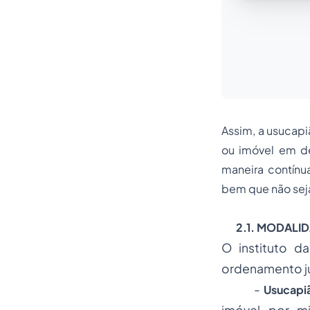
Assim, a usucapi
ou imóvel em d
maneira contínu
bem que não seja
2.1. MODALID
O instituto 
ordenamento jur
-
Usucapiã