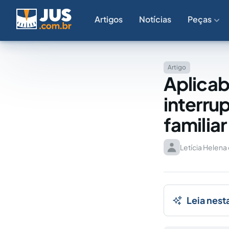
Artigos
Notícias
Peças
Artigo
Aplicab
interru
familiar
Letícia Helena 
Leia nest