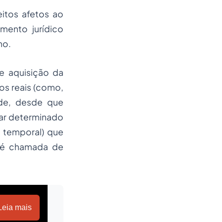
itos afetos ao
mento jurídico
no.
e aquisição da
os reais (como,
ode, desde que
tear determinado
 temporal) que
e é chamada de
Leia mais