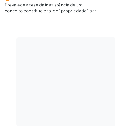
Prevalece a tese da inexistência de um
conceito constitucional de “propriedade” para
definição do fato gerador do IPTU.