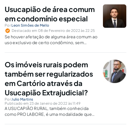
Usucapião de área comum
em condomínio especial
Por
Leon Simões de Mello
Destacado em 08 de Fevereiro de 2022 às 22:25
Se houver afetação de alguma área comum ao
uso exclusivo de certo condômino, sem
oposição dos demais, é possível declarar, com
o tempo, a usucapião?
Os imóveis rurais podem
também ser regularizados
em Cartório através da
Usucapião Extrajudicial?
Por
Julio Martins
Publicado em 23 de Janeiro de 2022 às 11:49
A USUCAPIÃO RURAL, também conhecida
como PRO LABORE, é uma modalidade que
tem base constitucional (art. 191) e também
cravada no Código Reale (art. 1.239). Reza o