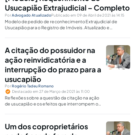
Usucapião Extrajudicial – Completo
Por
Advogado Atualizado
Publicado em 09 de Abril de 2021 às 14:15
Modelo de pedido de reconhecimento Extrajudicial de
Usucapião para o Registro de Imóveis. Atualizado e
Completo.
A citação do possuidor na
ação reinvidicatória e a
interrupção do prazo para a
usucapião
Por
Rogério Tadeu Romano
Destacado em 27 de Março de 2021 às 11:00
Reflexões sobre a questão da citação na ação
de usucapião e os efeitos que interrompem o
prazo para a consolidação desse direito.
Um dos coproprietários