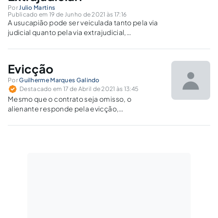
Por
Julio Martins
Publicado em 19 de Junho de 2021 às 17:16
A usucapião pode ser veiculada tanto pela via
judicial quanto pela via extrajudicial,
evidenciada a facultatividade da via
extrajudicial.
Evicção
Por
Guilherme Marques Galindo
Destacado em 17 de Abril de 2021 às 13:45
Mesmo que o contrato seja omisso, o
alienante responde pela evicção,
independentemente de culpa; subsiste esta
garantia ainda que a aquisição se tenha
realizado em hasta pública.