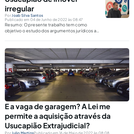
irregular
Por
Joab Silva Santos
Publicado em 04 de Junho de 2022 às 08:47
Resumo: O presente trabalho tem como
objetivo o estudo dos argumentos jurídicos a
respeito da possibilidade da aquisição da
propriedade de imóvel proveniente de
parcelamento irregular, ou não, sob o enfoque
da jurisprudência dos tribunais. Palavras-
chave: Usucapião - Parcelamento Irregular...
E a vaga de garagem? A Lei me
permite a aquisição através da
Usucapião Extrajudicial?
Por
Julio Martins
Publicado em 16 de Maio de 2022 às 08:08