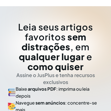
Leia seus artigos
favoritos
sem
distrações
, em
qualquer lugar
e
como quiser
Assine o JusPlus e tenha recursos
exclusivos
Baixe
arquivos PDF
: imprima ou leia
depois
Navegue
sem anúncios
: concentre-se
mais