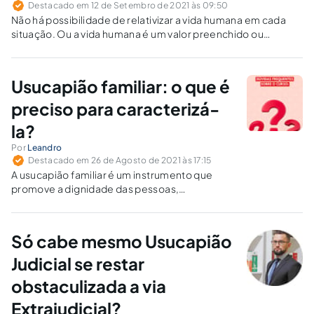
Destacado em 12 de Setembro de 2021 às 09:50
Não há possibilidade de relativizar a vida humana em cada
situação. Ou a vida humana é um valor preenchido ou
semipreenchido.
Usucapião familiar: o que é
preciso para caracterizá-
la?
Por
Leandro
Destacado em 26 de Agosto de 2021 às 17:15
A usucapião familiar é um instrumento que
promove a dignidade das pessoas,
assegurando-lhes o mínimo existencial,
quando privilegia a função social da
propriedade e o direito à moradia daquele que
Só cabe mesmo Usucapião
foi compelido a assumir sozinho os deveres de
assistência da entidade familiar.
Judicial se restar
obstaculizada a via
Extrajudicial?