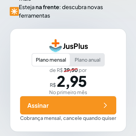
Esteja
na frente
: descubra novas
ferramentas
JusPlus
Plano mensal
Plano anual
de R$
29,50
por
2,95
R$
No primeiro mês
Assinar
Cobrança mensal, cancele quando quiser