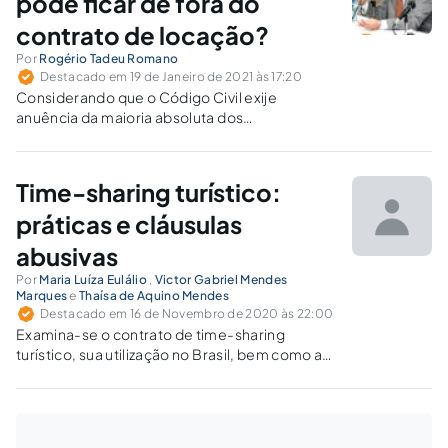
pode ficar de fora do
contrato de locação?
Por
Rogério Tadeu Romano
Destacado em 19 de Janeiro de 2021 às 17:20
Considerando que o Código Civil exije
anuência da maioria absoluta dos
coproprietários para dar posse de imóvel a
terceiro, a inexistência desse consentimento
gera nulidade do contrato de locação?
Time-sharing turístico:
práticas e cláusulas
abusivas
Por
Maria Luíza Eulálio
,
Victor Gabriel Mendes
Marques
e
Thaísa de Aquino Mendes
Destacado em 16 de Novembro de 2020 às 22:00
Examina-se o contrato de time-sharing
turístico, sua utilização no Brasil, bem como as
práticas e cláusulas abusivas com relação ao
consumidor.