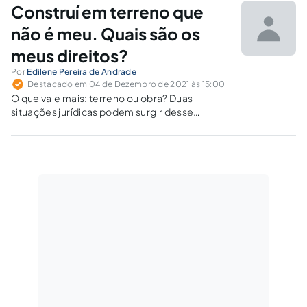
Diploma Civil que, "Art. 1.239. Aquele que, não
Construí em terreno que
sendo proprietário de imóvel rural...
não é meu. Quais são os
meus direitos?
Por
Edilene Pereira de Andrade
Destacado em 04 de Dezembro de 2021 às 15:00
O que vale mais: terreno ou obra? Duas
situações jurídicas podem surgir desse
impasse.