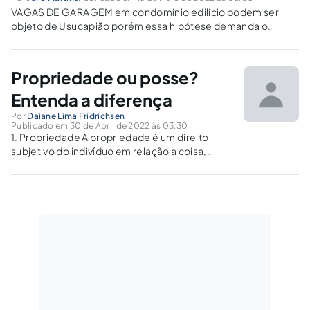
VAGAS DE GARAGEM em condomínio edilício podem ser
objeto de Usucapião porém essa hipótese demanda o
exame cuidadoso de alguns aspectos. O caso aqui é
diferente daqueles onde determinado espaço pode ser
usucapido inclusive sob a alegação de que serve...
Propriedade ou posse?
Entenda a diferença
Por
Daiane Lima Fridrichsen
Publicado em 30 de Abril de 2022 às 03:30
1. Propriedade A propriedade é um direito
subjetivo do indivíduo em relação a coisa,
tendo a pessoa denominada proprietário do
bem móvel ou imóvel o direito absoluto para
usar, dispor, fruir deste bem, podendo o
proprietário reaver o bem se...