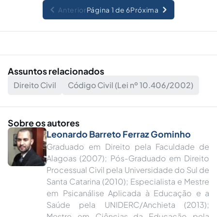
Anterior
Página 1 de 6
Próxima
Assuntos relacionados
Direito Civil
Código Civil (Lei nº 10.406/2002)
Sobre os autores
Leonardo Barreto Ferraz Gominho
Graduado em Direito pela Faculdade de
Alagoas (2007); Pós-Graduado em Direito
Processual Civil pela Universidade do Sul de
Santa Catarina (2010); Especialista e Mestre
em Psicanálise Aplicada à Educação e a
Saúde pela UNIDERC/Anchieta (2013);
Mestre em Ciências da Educação pela