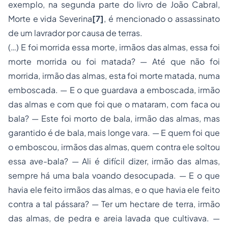
exemplo, na segunda parte do livro de João Cabral,
Morte e vida Severina
[7]
, é mencionado o assassinato
de um lavrador por causa de terras.
(…) E foi morrida essa morte, irmãos das almas, essa foi
morte morrida ou foi matada? — Até que não foi
morrida, irmão das almas, esta foi morte matada, numa
emboscada. — E o que guardava a emboscada, irmão
das almas e com que foi que o mataram, com faca ou
bala? — Este foi morto de bala, irmão das almas, mas
garantido é de bala, mais longe vara. — E quem foi que
o emboscou, irmãos das almas, quem contra ele soltou
essa ave-bala? — Ali é difícil dizer, irmão das almas,
sempre há uma bala voando desocupada. — E o que
havia ele feito irmãos das almas, e o que havia ele feito
contra a tal pássara? — Ter um hectare de terra, irmão
das almas, de pedra e areia lavada que cultivava. —