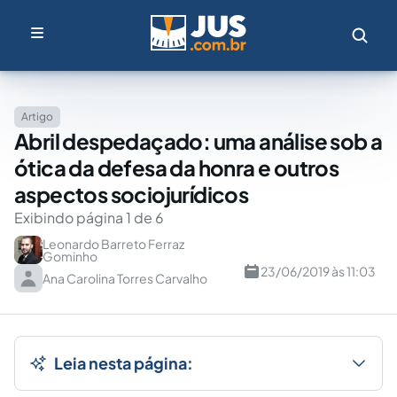
Artigo
Abril despedaçado: uma análise sob a
ótica da defesa da honra e outros
aspectos sociojurídicos
Exibindo página 1 de 6
Leonardo Barreto Ferraz
Gominho
23/06/2019 às 11:03
Ana Carolina Torres Carvalho
Leia nesta página: