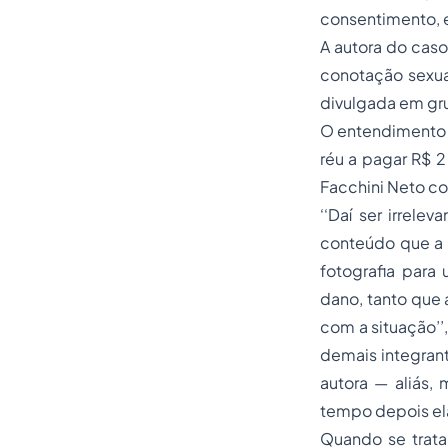
consentimento, 
A autora do cas
conotação sexua
divulgada em gru
O entendimento d
réu a pagar R$ 2
Facchini Neto c
‘‘Daí ser irrele
conteúdo que a e
fotografia para
dano, tanto que
com a situação’’
demais integran
autora — aliás,
tempo depois el
Quando se trata