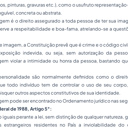
atos, pinturas, gravuras etc.), como o usufruto representaçã
inguível, concreta ou abstrata.
agem é o direito assegurado a toda pessoa de ter sua im
erve a respeitabilidade e boa-fama, atrelando-se a quest
de imagem, a Constituição prevê que é crime e o código civi
xposição indevida, ou seja, sem autorização da pesso
gem violar a intimidade ou honra da pessoa, bastando qu
.
personalidade são normalmente definidos como o direito
 que todo indivíduo tem de controlar o uso de seu corp
isquer outros aspectos constitutivos de sua identidade.
gem pode ser encontrado no Ordenamento jurídico nas segu
eral de 1988, Artigo 5°:
o iguais perante a lei, sem distinção de qualquer natureza,
s estrangeiros residentes no País a inviolabilidade do d