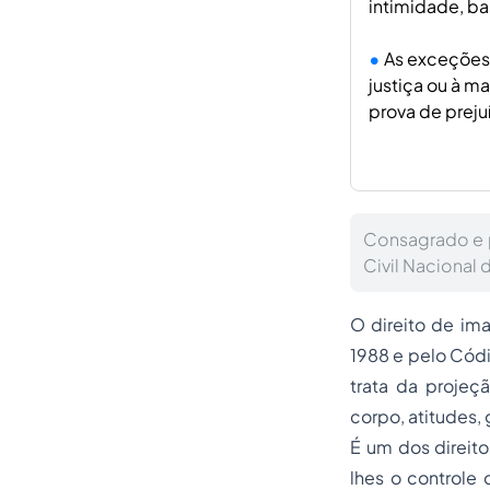
intimidade, ba
As exceções 
justiça ou à 
prova de prej
Consagrado e p
Civil Nacional 
O direito de im
1988 e pelo Cód
trata da projeçã
corpo, atitudes, 
É um dos direit
lhes o controle 