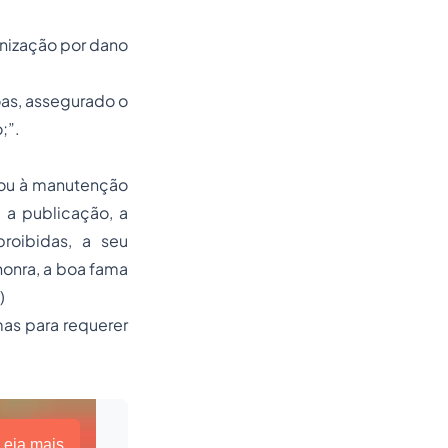
enização por dano
soas, assegurado o
;”.
a ou à manutenção
 a publicação, a
roibidas, a seu
honra, a boa fama
)
mas para requerer
Leia mais