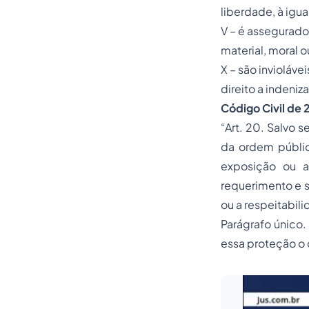
liberdade, à igu
V – é assegurado
material, moral 
X – são invioláve
direito a indeni
Código Civil de 
“Art. 20. Salvo 
da ordem pública
exposição ou a
requerimento e s
ou a respeitabili
Parágrafo único.
essa proteção o