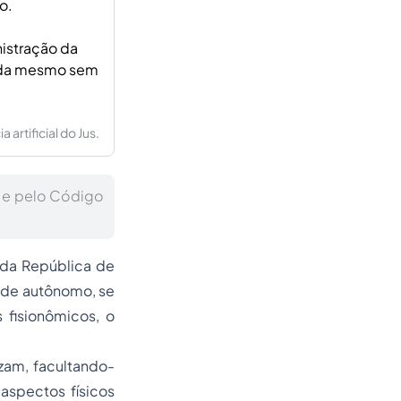
o.
nistração da
vida mesmo sem
artificial do Jus.
8 e pelo Código
 da República de
ade autônomo, se
 fisionômicos, o
zam, facultando-
aspectos físicos