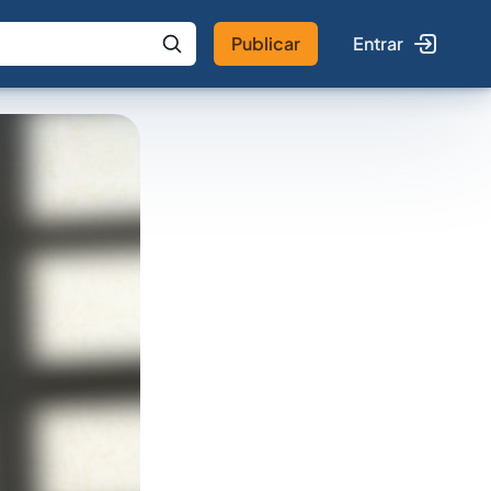
Publicar
Entrar
 IA
Buscar no Jus