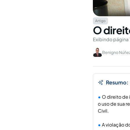
Artigo
O direi
Exibindo página 
Benigno Núñe
Resumo:
O direito de
o uso de sua r
Civil.
A violação d