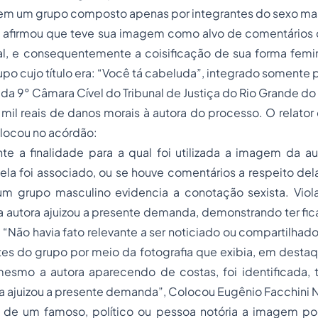
em um grupo composto apenas por integrantes do sexo ma
o afirmou que teve sua imagem como alvo de comentários 
l, e consequentemente a coisificação de sua forma femini
po cujo título era: “Você tá cabeluda”, integrado somente
a 9° Câmara Cível do Tribunal de Justiça do Rio Grande do 
 mil reais de danos morais à autora do processo. O relato
olocou no acórdão:
vante a finalidade para a qual foi utilizada a imagem da a
la foi associado, ou se houve comentários a respeito del
 um grupo masculino evidencia a conotação sexista. Viola
 a autora ajuizou a presente demanda, demonstrando ter f
, “Não havia fato relevante a ser noticiado ou compartilhad
tes do grupo por meio da fotografia que exibia, em desta
 mesmo a autora aparecendo de costas, foi identificada,
a ajuizou a presente demanda”, Colocou Eugênio Facchini 
 de um famoso, político ou pessoa notória a imagem p