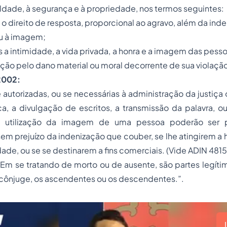
aldade, à segurança e à propriedade, nos termos seguintes:
 o direito de resposta, proporcional ao agravo, além da ind
ou à imagem;
is a intimidade, a vida privada, a honra e a imagem das pes
zação pelo dano material ou moral decorrente de sua violação
2002:
se autorizadas, ou se necessárias à administração da justiç
, a divulgação de escritos, a transmissão da palavra, ou
 utilização da imagem de uma pessoa poderão ser p
em prejuízo da indenização que couber, se lhe atingirem a 
dade, ou se se destinarem a fins comerciais. (Vide ADIN 4815
 Em se tratando de morto ou de ausente, são partes legíti
 cônjuge, os ascendentes ou os descendentes.”.