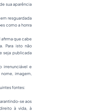
o de sua aparência
agem resguardada
ões como a honra
l afirma que cabe
a. Para isto não
e seja publicada
 irrenunciável e
o, nome, imagem,
intes fontes:
 garantindo-se aos
ireito à vida, à