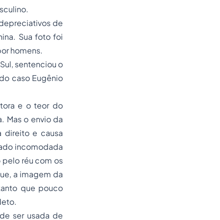
sculino.
depreciativos de
na. Sua foto foi
 por homens.
Sul, sentenciou o
r do caso Eugênio
utora e o teor do
a. Mas o envio da
 direito e causa
icado incomodada
o pelo réu com os
que, a imagem da
 tanto que pouco
Neto.
ode ser usada de