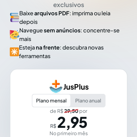
exclusivos
Baixe
arquivos PDF
: imprima ou leia
depois
Navegue
sem anúncios
: concentre-se
mais
Esteja
na frente
: descubra novas
ferramentas
JusPlus
Plano mensal
Plano anual
de R$
29,50
por
2,95
R$
No primeiro mês