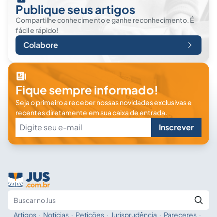
Publique seus artigos
Compartilhe conhecimento e ganhe reconhecimento. É
fácil e rápido!
Colabore
Fique sempre informado!
Seja o primeiro a receber nossas novidades exclusivas e
recentes diretamente em sua caixa de entrada.
Inscrever
Artigos
·
Notícias
·
Petições
·
Jurisprudência
·
Pareceres
·