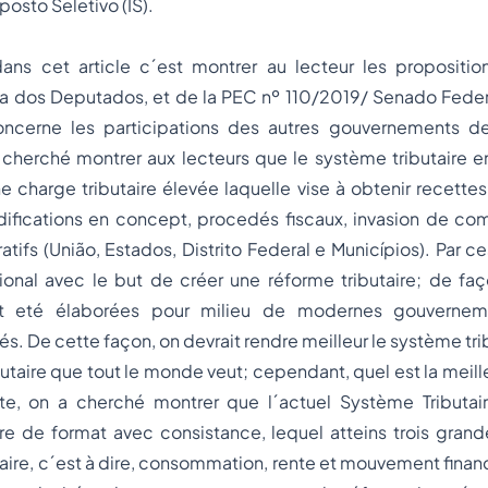
posto Seletivo (IS).
dans cet article c´est montrer au lecteur les propositi
 dos Deputados, et de la PEC nº 110/2019/ Senado Feder
cerne les participations des autres gouvernements de
cherché montrer aux lecteurs que le système tributaire e
e charge tributaire élevée laquelle vise à obtenir recettes 
ifications en concept, procedés fiscaux, invasion de c
atifs (União, Estados, Distrito Federal e Municípios). Par ces
onal avec le but de créer une réforme tributaire; de faç
nt eté élaborées pour milieu de modernes gouverneme
és. De cette façon, on devrait rendre meilleur le système trib
butaire que tout le monde veut; cependant, quel est la meill
te, on a cherché montrer que l´actuel Système Tributa
re de format avec consistance, lequel atteins trois gran
aire, c´est à dire, consommation, rente et mouvement financ