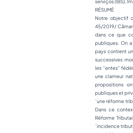
serviços (IBS), Im
RÉSUMÉ
Notre objectif 
45/2019/ Câmara
dans ce que con
publiques. On a 
pays contient un
successives mod
les “entes” fédér
une clameur nati
propositions o
publiques et priv
´une réforme tri
Dans ce contex
Réforme Tributai
´incidence tribut