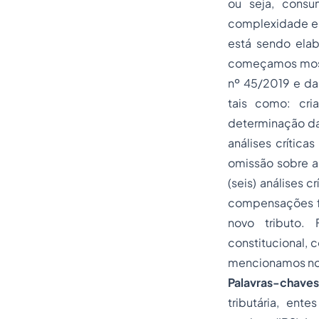
ou seja, consu
complexidade e 
está sendo elab
começamos mostr
nº 45/2019 e da
tais como: cri
determinação das
análises crítica
omissão sobre a
(seis) análises 
compensações fi
novo tributo.
constitucional, 
mencionamos nos
Palavras-chaves
tributária, ent