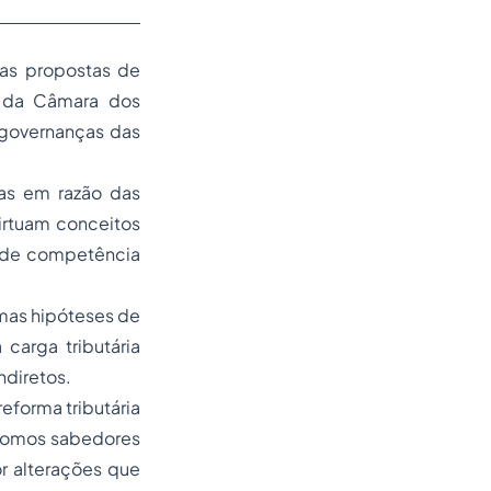
 as propostas de
o da Câmara dos
 governanças das
cas em razão das
irtuam conceitos
s de competência
mas hipóteses de
carga tributária
ndiretos.
eforma tributária
 somos sabedores
r alterações que