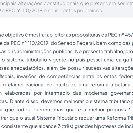
ncipais alterações constitucionais que pretendem ser int
 e PEC nº 110/2019, e seus pontos polêmicos.
so objetivo é mostrar ao leitor as proposituras da PEC nº 4
e da PEC nº 110/2019, do Senado Federal, bem como das 
as das administrações públicas. No presente trabalho, pr
 o sistema tributário vigente no país possui uma carga t
sses arrecadatórios, além de possuir sucessivas alteraçõ
iscais, invasões de competências entre os entes federa
um clamor nacional no intuito de uma reforma tributária;
m elaboradas por intermédio das modernas governanç
das. Diante disso, devemos melhorar o sistema tributário
ária que todos querem, mas qual é a melhor proposta? 
rar que o atual Sistema Tributário requer uma Reforma Tr
consistente que alcance 3 (três) grandes hipóteses de incid