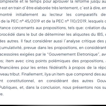
omplexité et le temps pour aprouver la réforme jusqu´au 
 est en train d´être elaborée très lentement, c´est à dire, e
montré initiallement au lecteur les comparatifs de
 de la PEC nº 45/2019 et de la PEC nº 110/2019, lesquels 
ance concernants aux propositions, tels que: création du
procédé dans le but de déterminer les aliquotes du IBS, 
 des autres. Il faut considérer aussi l´analyse critique des
umulativité, prevue dans les propositions, en considérant
acessoires exigées par le “Gouvernement Eletronique”, ave
ues; item avec cinq points polémiques des propositions,
inancières pour les entes fédératifs à propos de la répo
uveau tribut. Finallement, ilya un item que comprend des au
t constitutionnel, en considérant des autres Gou
Publiques, et, dans la conclusion, nous présentons nos s
re.