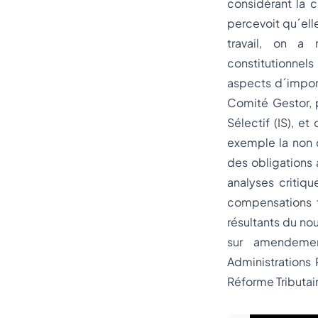
considérant la c
percevoit qu´elle
travail, on a 
constitutionnels
aspects d´import
Comité Gestor, 
Sélectif (IS), et
exemple la non c
des obligations 
analyses critiq
compensations f
résultants du no
sur amendemen
Administrations 
Réforme Tributai