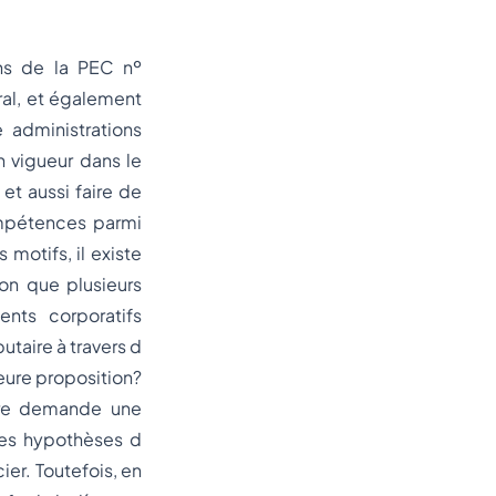
ons de la PEC nº
al, et également
 administrations
n vigueur dans le
et aussi faire de
ompétences parmi
 motifs, il existe
on que plusieurs
nts corporatifs
utaire à travers d
eure proposition?
ire demande une
des hypothèses d
ier. Toutefois, en