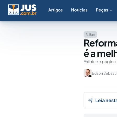
Artigos
Notícias
Peças
Artigo
Reforma
é a mel
Exibindo página 
Edson Sebasti
Leia nest