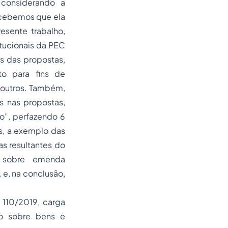
 considerando a
rcebemos que ela
esente trabalho,
tucionais da PEC
s das propostas,
to para fins de
e outros. Também,
as nas propostas,
o”, perfazendo 6
as, a exemplo das
s resultantes do
s sobre emenda
 e, na conclusão,
 110/2019, carga
sto sobre bens e