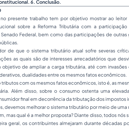
nstitucional. 6. Conclusão.
O
no presente trabalho tem por objetivo mostrar ao leitor
ucional sobre a Reforma Tributária com a participaçã
Senado Federal, bem como das participações de outras
úblicas.
or de que o sistema tributário atual sofre severas críti
ações as quais são de interesses arrecadatórios que desv
 objetivo de ampliar a carga tributária, até com invasõe
ederativos, dualidades entre os mesmos fatos econômicos.
 tributos com os mesmos fatos econômicos, isto é, as mes
utária. Além disso, sobre o consumo ostenta uma elevada 
sumidor final em decorrência da tributação dos impostos i
s, devemos melhorar o sistema tributário por meio de uma r
m, mas qual é a melhor proposta? Diante disso, todos nós
ira geral, os contribuintes almejaram durante décadas po