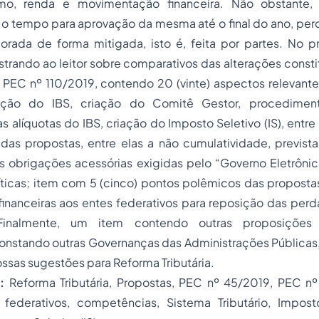
mo, renda e movimentação financeira. Não obstante,
o tempo para aprovação da mesma até o final do ano, pe
orada de forma mitigada, isto é, feita por partes. No pr
ando ao leitor sobre comparativos das alterações consti
 PEC nº 110/2019, contendo 20 (vinte) aspectos relevante
ação do IBS, criação do Comitê Gestor, procedimen
 alíquotas do IBS, criação do Imposto Seletivo (IS), entr
s das propostas, entre elas a não cumulatividade, previst
s obrigações acessórias exigidas pelo “Governo Eletrônic
críticas; item com 5 (cinco) pontos polêmicos das propost
nanceiras aos entes federativos para reposição das perda
 Finalmente, um item contendo outras proposiçõe
constando outras Governanças das Administrações Públicas,
sas sugestões para Reforma Tributária.
:
Reforma Tributária, Propostas, PEC nº 45/2019, PEC nº
es federativos, competências, Sistema Tributário, Impo