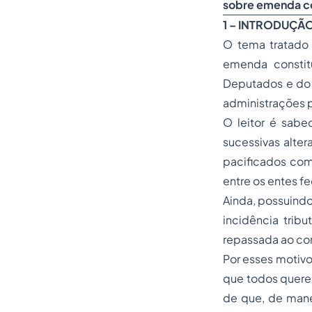
sobre emenda co
1 – INTRODUÇÃ
O tema tratado 
emenda constit
Deputados e do 
administrações p
O leitor é sabed
sucessivas alter
pacificados com
entre os entes f
Ainda, possuindo
incidência trib
repassada ao con
Por esses motivo
que todos quere
de que, de mane