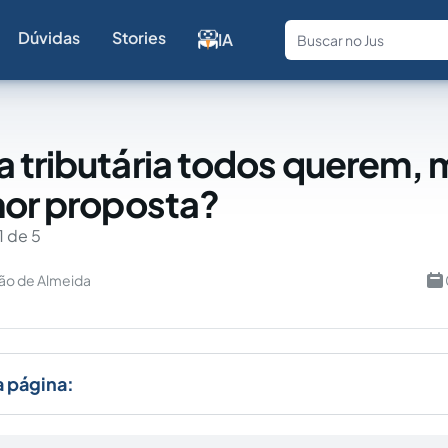
Dúvidas
Stories
IA
Fale com a
 tributária todos querem, 
hor proposta?
1 de 5
ão de Almeida
a página: