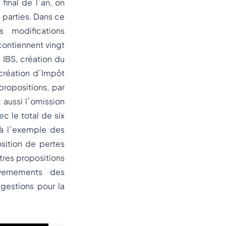
final de l´an, on
n parties. Dans ce
s modifications
contiennent vingt
 IBS, création du
création d´Impôt
 propositions, par
 aussi l´omission
c le total de six
 à l´exemple des
sition de pertes
tres propositions
vernements des
ugestions pour la