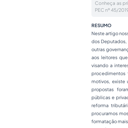
Conheça as pri
PEC nº 45/2019
RESUMO
Neste artigo nos
dos Deputados, 
outras governanç
aos leitores que
visando a intere
procedimentos f
motivos, existe 
propostas fora
públicas e priva
reforma tribut
procuramos most
formatação mais 