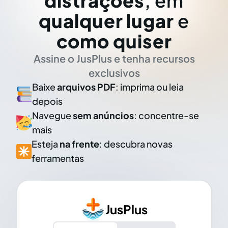
distrações
, em
qualquer lugar
e
como quiser
Assine o JusPlus e tenha recursos
exclusivos
Baixe
arquivos PDF
: imprima ou leia
depois
Navegue
sem anúncios
: concentre-se
mais
Esteja
na frente
: descubra novas
ferramentas
JusPlus