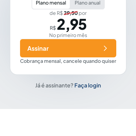
Plano mensal
Plano anual
de R$
29,50
por
2,95
R$
No primeiro mês
Assinar
Cobrança mensal, cancele quando quiser
Já é assinante?
Faça login