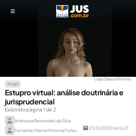
Capa:
DepositPhotos
Artigo
Estupro virtual: análise doutrinária e
jurisprudencial
Exibindo página 1 de 2
Andressa Benevides da Silva
23/10/2020 às 16:27
Fernando Palma Pimenta Furlan