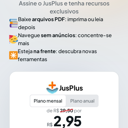
Assine o JusPlus e tenha recursos
exclusivos
Baixe
arquivos PDF
: imprima ou leia
depois
Navegue
sem anúncios
: concentre-se
mais
Esteja
na frente
: descubra novas
ferramentas
JusPlus
Plano mensal
Plano anual
de R$
29,50
por
2,95
R$