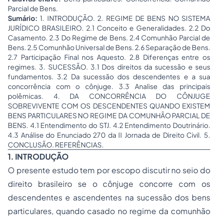
Parcial de Bens.
Sumário:
1. INTRODUÇÃO. 2. REGIME DE BENS NO SISTEMA
JURÍDICO BRASILEIRO. 2.1 Conceito e Generalidades. 2.2 Do
Casamento. 2.3 Do Regime de Bens. 2.4 Comunhão Parcial de
Bens. 2.5 Comunhão Universal de Bens. 2.6 Separação de Bens.
2.7 Participação Final nos Aquesto. 2.8 Diferenças entre os
regimes. 3. SUCESSÃO. 3.1 Dos direitos da sucessão e seus
fundamentos. 3.2 Da sucessão dos descendentes e a sua
concorrência com o cônjuge. 3.3 Analise das principais
polêmicas. 4. DA CONCORRÊNCIA DO CÔNJUGE
SOBREVIVENTE COM OS DESCENDENTES QUANDO EXISTEM
BENS PARTICULARES NO REGIME DA COMUNHÃO PARCIAL DE
BENS. 4.1 Entendimento do STJ. 4.2 Entendimento Doutrinário.
4.3 Análise do Enunciado 270 da II Jornada de Direito Civil. 5.
CONCLUSÃO. REFERÊNCIAS.
1. INTRODUÇÃO
O presente estudo tem por escopo discutir no seio do
direito brasileiro se o cônjuge concorre com os
descendentes e ascendentes na sucessão dos bens
particulares, quando casado no regime da comunhão