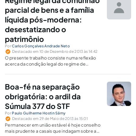
Regime legal da comunhão
parcial de bens e a família
líquida pós-moderna:
desestatizando o
patrimônio
Por
Carlos Gonçalves Andrade Neto
Destacado em 10 de Dezembro de 2013 às 14:42
O presente trabalho consiste numa reflexão
acerca da condição legal do regime de
comunhão parcial de bens no casamento, que
hodiernamente tem aumentado
desnecessariamente as demandas legais em
Boa-fé na separação
seu entorno.
obrigatória: o ardil da
Súmula 377 do STF
Por
Paulo Guilherme Hostin Sämy
Destacado em 29 de Maio de 2013 às 15:01
Permanecer em união estável é hoje conselho
mais prudente a casais que indagam sobre a