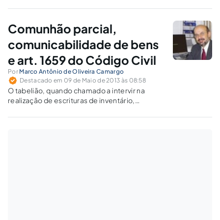
alternativa de contraírem casamento sob o
regime da separação obrigatória.
Comunhão parcial,
comunicabilidade de bens
e art. 1659 do Código Civil
Por
Marco Antônio de Oliveira Camargo
Destacado em 09 de Maio de 2013 às 08:58
O tabelião, quando chamado a intervir na
realização de escrituras de inventário,
separação e partilha, corretamente indicará
os bens objetos da comunicabilidade e
aqueles particulares, sob pena de ferir a
legítima ou a meação, atribuindo herança ou
direito indevidamente a quem não o possui.