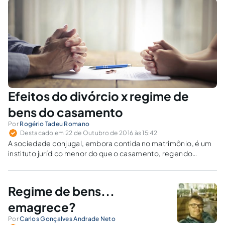
Efeitos do divórcio x regime de
bens do casamento
Por
Rogério Tadeu Romano
Destacado em 22 de Outubro de 2016 às 15:42
A sociedade conjugal, embora contida no matrimônio, é um
instituto jurídico menor do que o casamento, regendo
apenas o regime matrimonial de bens dos cônjuges, os
frutos civis do trabalho ou indústria de ambos os consortes
ou de cada um deles.
Regime de bens...
emagrece?
Por
Carlos Gonçalves Andrade Neto