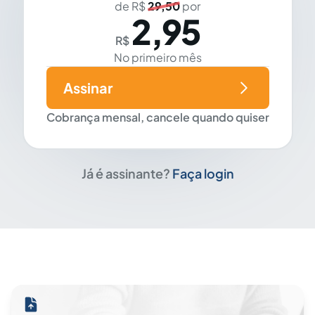
de R$
29,50
por
2,95
R$
No primeiro mês
Assinar
Cobrança mensal, cancele quando quiser
Já é assinante?
Faça login