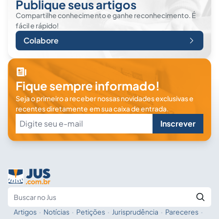
Publique seus artigos
Compartilhe conhecimento e ganhe reconhecimento. É
fácil e rápido!
Colabore
Fique sempre informado!
Seja o primeiro a receber nossas novidades exclusivas e
recentes diretamente em sua caixa de entrada.
Inscrever
Artigos
·
Notícias
·
Petições
·
Jurisprudência
·
Pareceres
·