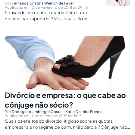
Por
Fernanda Cristina Weirich de Faveri
Publicado em 10 de Fevereiro de 2018 às 09:48
Pensando em contrair matrimônio ou até
mesmo para aprender? Veja quais são as
diferenças entre os regimes de bens do
casamento.
Divórcio e empresa: o que cabe ao
cônjuge não sócio?
Por
Dartagnan Limberger Costa
e
Kátia Cristina Frantz
Publicado em 17 de Janeiro de 2017 às 11:02
Quais os efeitos do divórcio litigioso sobre as quotas
empresariais no regime de comunhão parcial? Cônjuge não
sócio tem direito à meação do valor, mas não à participação