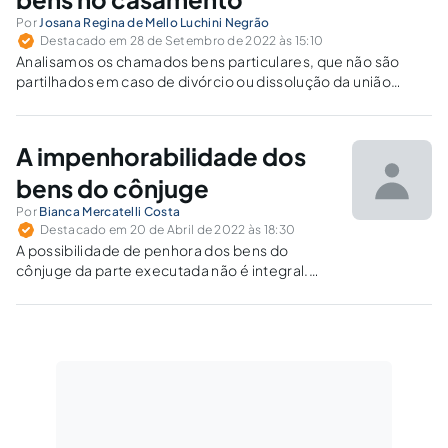
Por
Josana Regina de Mello Luchini Negrão
Destacado em 28 de Setembro de 2022 às 15:10
Analisamos os chamados bens particulares, que não são
partilhados em caso de divórcio ou dissolução da união
estável.
A impenhorabilidade dos
bens do cônjuge
Por
Bianca Mercatelli Costa
Destacado em 20 de Abril de 2022 às 18:30
A possibilidade de penhora dos bens do
cônjuge da parte executada não é integral.
Existem limites que vão além do regime de
bens.