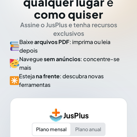
qualquer lugar
e
como quiser
Assine o JusPlus e tenha recursos
exclusivos
Baixe
arquivos PDF
: imprima ou leia
depois
Navegue
sem anúncios
: concentre-se
mais
Esteja
na frente
: descubra novas
ferramentas
JusPlus
Plano mensal
Plano anual