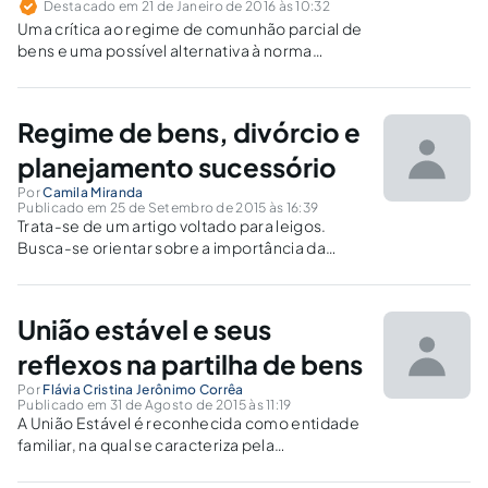
Destacado em 21 de Janeiro de 2016 às 10:32
Uma crítica ao regime de comunhão parcial de
bens e uma possível alternativa à norma
vigente.
Regime de bens, divórcio e
planejamento sucessório
Por
Camila Miranda
Publicado em 25 de Setembro de 2015 às 16:39
Trata-se de um artigo voltado para leigos.
Busca-se orientar sobre a importância da
escolha do regime de bens, e suas
consequências em um possível divórcio ou
falecimento de um dos cônjuges.
União estável e seus
reflexos na partilha de bens
Por
Flávia Cristina Jerônimo Corrêa
Publicado em 31 de Agosto de 2015 às 11:19
A União Estável é reconhecida como entidade
familiar, na qual se caracteriza pela
convivência pública, contínua, duradoura,