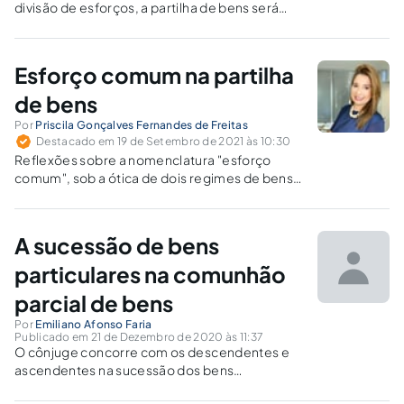
divisão de esforços, a partilha de bens será
feita, por padrão, de forma igual, metade para
cada um.
Esforço comum na partilha
de bens
Por
Priscila Gonçalves Fernandes de Freitas
Destacado em 19 de Setembro de 2021 às 10:30
Reflexões sobre a nomenclatura "esforço
comum", sob a ótica de dois regimes de bens:
o da separação obrigatória e o da comunhão
parcial de bens, bem como seus impactos
junto ao divórcio.
A sucessão de bens
particulares na comunhão
parcial de bens
Por
Emiliano Afonso Faria
Publicado em 21 de Dezembro de 2020 às 11:37
O cônjuge concorre com os descendentes e
ascendentes na sucessão dos bens
particulares, quando no regime da comunhão