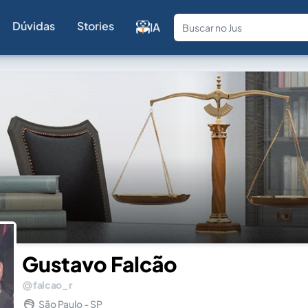
Dúvidas
Stories
IA
Fale com a
Gustavo Falcão
falcao_r
São Paulo - SP