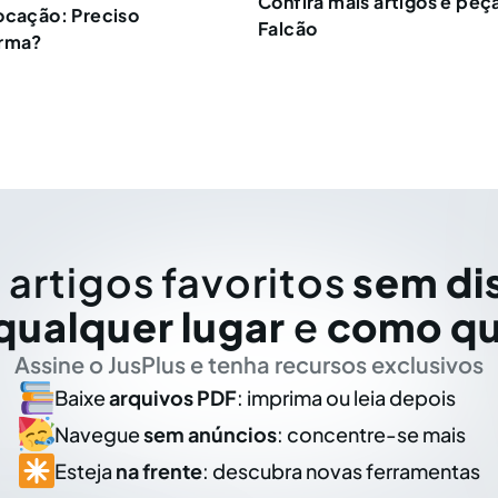
Confira mais artigos e pe
ocação: Preciso
Falcão
irma?
 artigos favoritos
sem di
qualquer lugar
e
como qu
Assine o JusPlus e tenha recursos exclusivos
Baixe
arquivos PDF
: imprima ou leia depois
Navegue
sem anúncios
: concentre-se mais
Esteja
na frente
: descubra novas ferramentas