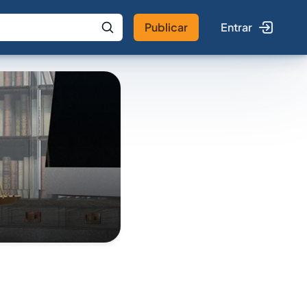
Publicar
Entrar
 IA
Buscar no Jus