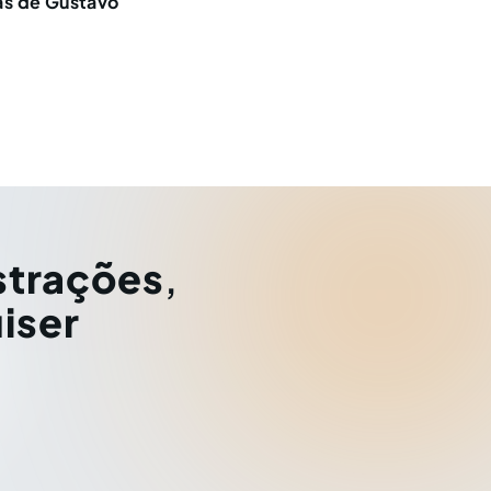
ças de Gustavo
strações
,
iser