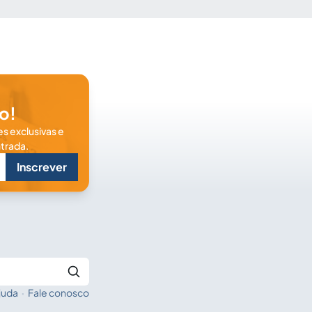
o!
s exclusivas e
trada.
Inscrever
juda
·
Fale conosco
Buscar no Jus