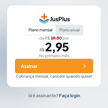
JusPlus
Plano mensal
Plano anual
de R$
29,50
por
2,95
R$
No primeiro mês
Assinar
Cobrança mensal, cancele quando quiser
Já é assinante?
Faça login