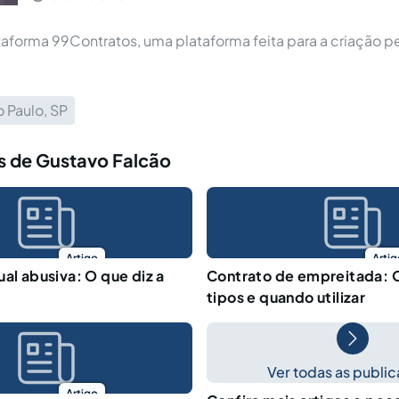
taforma 99Contratos, uma plataforma feita para a criação p
 Paulo, SP
s de Gustavo Falcão
Artigo
Artig
ual abusiva: O que diz a
Contrato de empreitada: O
tipos e quando utilizar
Ver todas as publi
Artigo