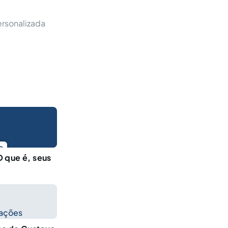
ersonalizada
o
 que é, seus
cações