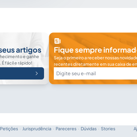
seus artigos
Fique sempre informad
nhecimento e ganhe
Seja o primeiro a receber nossas novidade
 fácil e rápido!
recentes diretamente em sua caixa de en
Petições
·
Jurisprudência
·
Pareceres
·
Dúvidas
·
Stories
A
Fale com a IA