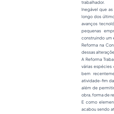
trabalhador.
Inegável que as
longo dos últim
avanços tecnoló
pequenas empre
construindo um 
Reforma na Cons
dessas alteraçõe
A Reforma Traba
várias espécies 
bem recentemen
atividade-fim da
além de permitir
obra, forma de 
E como element
acabou sendo ati