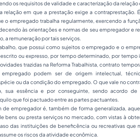
ndo os requisitos de validade e caracterização da relação 
a relação em que a prestação exige a contraprestação. 
e o empregado trabalha regularmente, exercendo a função
decendo às orientações e normas de seu empregador e rec
, a remuneração por tais serviços.
rabalho, que possui como sujeitos o empregado e o empr
, escrito ou expresso, por tempo determinado, por tempo 
idades trazidas na Reforma Trabalhista, contrato temporá
 empregado podem ser de origem intelectual, técni
pécie ou da condição do empregado. O que vale no contra
, sua essência e por conseguinte, sendo acordo de v
ilo que foi pactuado entre as partes pactuantes.
 de empregador é, também de forma generalizada, aque
de bens ou presta serviços no mercado, com vistas à obte
aso das instituições de beneficência ou recreativas que 
 assume os riscos da atividade econômica.