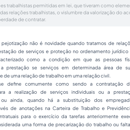
es trabalhistas permitidas em lei, que tiveram como eleme
o das relações trabalhistas, o vislumbre da valorização do 
iberdade de contratar.
pejotização não é novidade quando tratamos de relaçõe
estação de serviços e proteção no ordenamento jurídico b
acterizado como a condição em que as pessoas físi
a prestação se serviços em determinada área de su
 de uma relação de trabalho em uma relação civil.
se define comumente como sendo a contratação 
ara a realização de serviços individuais ou a presta
s, ou ainda, quando há a substituição dos emprega
avés de anotações na Carteira de Trabalho e Previdênc
ntratuais para o exercício da tarefas anteriormente exe
onsiderada uma forma de precarização do trabalho ou falt