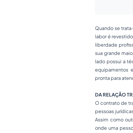
Quando se trata 
labor é revestid
liberdade profis
sua grande maior
lado possui a té
equipamentos e
pronta para aten
DA RELAÇÃO TR
O contrato de tr
pessoas jurídica
Assim como outr
onde uma pessoa