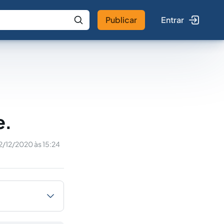
Publicar
Entrar
 IA
Buscar no Jus
e.
2/12/2020 às 15:24