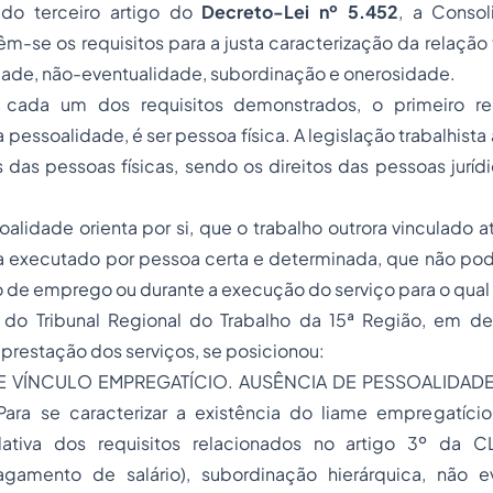
a do terceiro artigo do
Decreto-Lei nº 5.452
, a Consol
êm-se os requisitos para a justa caracterização da relação 
dade, não-eventualidade, subordinação e onerosidade.
 cada um dos requisitos demonstrados, o primeiro req
pessoalidade, é ser pessoa física. A legislação trabalhist
os das pessoas físicas, sendo os direitos das pessoas jurí
.
oalidade orienta por si, que o trabalho outrora vinculado a
 executado por pessoa certa e determinada, que não pode
o de emprego ou durante a execução do serviço para o qual 
a do Tribunal Regional do Trabalho da 15ª Região, em d
prestação dos serviços, se posicionou:
DE VÍNCULO EMPREGATÍCIO. AUSÊNCIA DE PESSOALIDAD
ra se caracterizar a existência do liame empregatício
ativa dos requisitos relacionados no artigo
3º
da
C
agamento de salário), subordinação hierárquica, não e