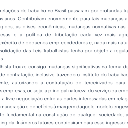
 relações de trabalho no Brasil passaram por profundas t
os anos. Contribuíram enormemente para tais mudanças a 
gicos, as crises econômicas, mudanças normativas nas
sas e a política de tributação cada vez mais agre
exército de pequenos empreendedores e, nada mais natur
olidação das Leis Trabalhistas tenha por objeto a regula
s.
lhista trouxe consigo mudanças significativas na forma d
de contratação, inclusive trazendo o instituto do trabalha
te, autorizando a contratação de terceirizados para 
s empresas, ou seja, a principal natureza do serviço da emp
 a livre negociação entre as partes interessadas em rela
remuneração e benefícios à margem daquele modelo enges
o fundamental na construção de qualquer sociedade,
ngida. Inúmeros fatores contribuíram para esse ingresso: s