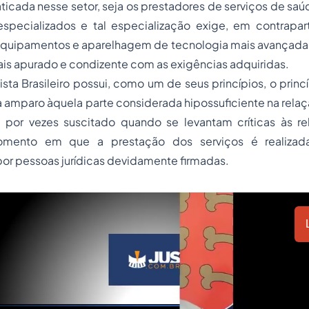
icada nesse setor, seja os prestadores de serviços de sa
specializados e tal especialização exige, em contrapa
, equipamentos e aparelhagem de tecnologia mais avançada
is apurado e condizente com as exigências adquiridas.
hista Brasileiro possui, como um de seus princípios, o princ
 amparo àquela parte considerada hipossuficiente na rela
 é por vezes suscitado quando se levantam críticas às re
omento em que a prestação dos serviços é realizad
por pessoas jurídicas devidamente firmadas.