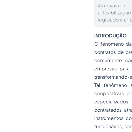
As novas relaçõ
a flexibilizaçã
legislado e a l
INTRODUÇÃO
O fenômeno da 
contratos de pr
comumente car
empresas para 
transformando-se
Tal fenômeno 
cooperativas p
especializado
contratados atr
instrumentos co
funcionários, c