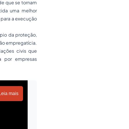
úde que se tornam
rtida uma melhor
 para a execução
ípio da proteção,
ção empregatícia.
lações civis que
a por empresas
Leia mais