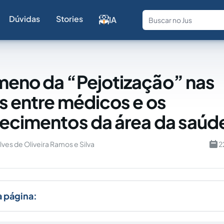
Dúvidas
Stories
IA
Fale com a
eno da “Pejotização” nas
s entre médicos e os
ecimentos da área da saúd
lves de Oliveira Ramos e Silva
2
a página: