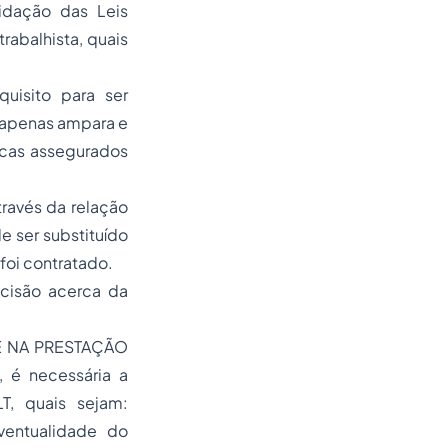
idação das Leis
trabalhista, quais
uisito para ser
a apenas ampara e
dicas assegurados
través da relação
 ser substituído
foi contratado.
ecisão acerca da
E NA PRESTAÇÃO
, é necessária a
LT
, quais sejam:
ventualidade do