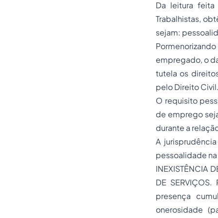
Da leitura feit
Trabalhistas, obt
sejam: pessoali
Pormenorizando
empregado, o da 
tutela os direit
pelo Direito Civil
O requisito pess
de emprego seja
durante a relaçã
A jurisprudênci
pessoalidade na 
INEXISTÊNCIA 
DE SERVIÇOS. Pa
presença cumul
onerosidade (p