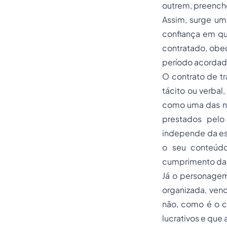
outrem, preenche
Assim, surge um
confiança em qu
contratado, obe
período acordado
O contrato de t
tácito ou verbal
como uma das nov
prestados pelo
independe da es
o seu conteúdo
cumprimento daqu
Já o personagem
organizada, ven
não, como é o c
lucrativos e que