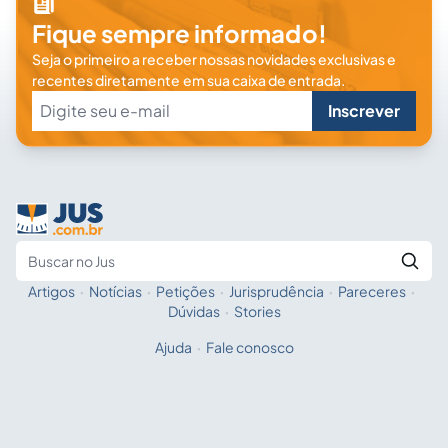
Fique sempre informado!
Seja o primeiro a receber nossas novidades exclusivas e
recentes diretamente em sua caixa de entrada.
Inscrever
Artigos
·
Notícias
·
Petições
·
Jurisprudência
·
Pareceres
·
Fale com a IA
Buscar no Jus
Dúvidas
·
Stories
Ajuda
·
Fale conosco