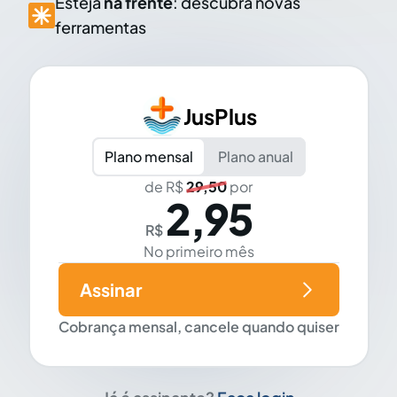
Esteja
na frente
: descubra novas
ferramentas
JusPlus
Plano mensal
Plano anual
de R$
29,50
por
2,95
R$
No primeiro mês
Assinar
Cobrança mensal, cancele quando quiser