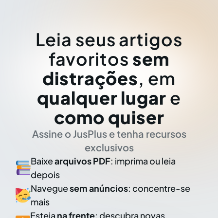
Leia seus artigos
favoritos
sem
distrações
, em
qualquer lugar
e
como quiser
Assine o JusPlus e tenha recursos
exclusivos
Baixe
arquivos PDF
: imprima ou leia
depois
Navegue
sem anúncios
: concentre-se
mais
Esteja
na frente
: descubra novas