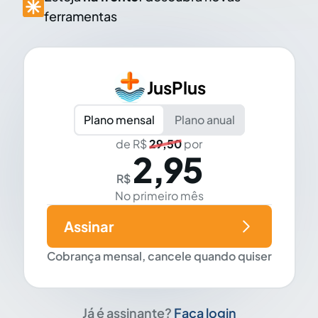
ferramentas
JusPlus
Plano mensal
Plano anual
de R$
29,50
por
2,95
R$
No primeiro mês
Assinar
Cobrança mensal, cancele quando quiser
Já é assinante?
Faça login