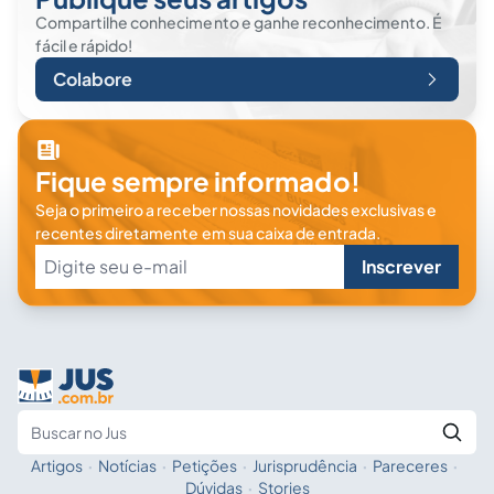
Compartilhe conhecimento e ganhe reconhecimento. É
fácil e rápido!
Colabore
Fique sempre informado!
Seja o primeiro a receber nossas novidades exclusivas e
recentes diretamente em sua caixa de entrada.
Inscrever
Artigos
·
Notícias
·
Petições
·
Jurisprudência
·
Pareceres
·
Fale com a IA
Buscar no Jus
Dúvidas
·
Stories