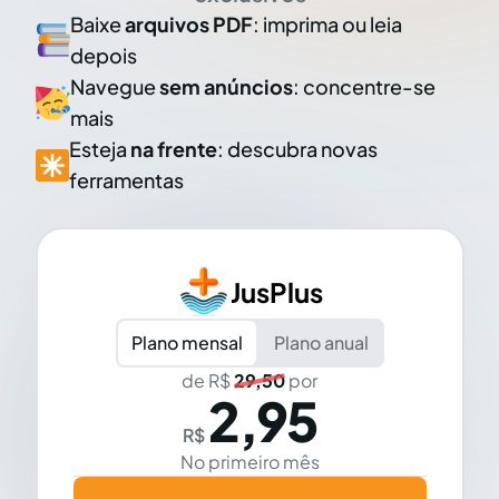
Baixe
arquivos PDF
: imprima ou leia
depois
Navegue
sem anúncios
: concentre-se
mais
Esteja
na frente
: descubra novas
ferramentas
JusPlus
Plano mensal
Plano anual
de R$
29,50
por
2,95
R$
No primeiro mês